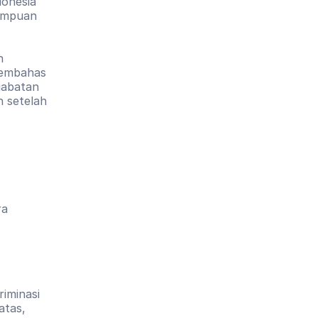
onesia 
empuan 
 
membahas 
abatan 
 setelah 
ra
iminasi 
tas, 