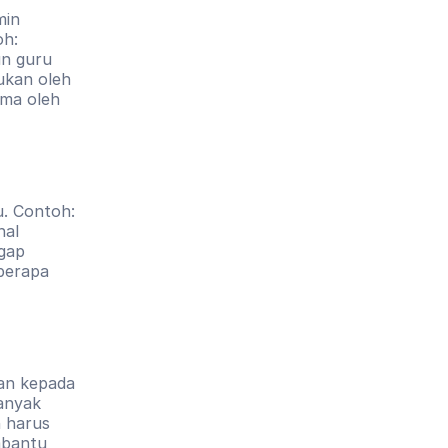
in 
h: 
n guru 
kan oleh 
ma oleh 
. Contoh: 
al 
gap 
berapa 
an kepada 
nyak 
 harus 
bantu 