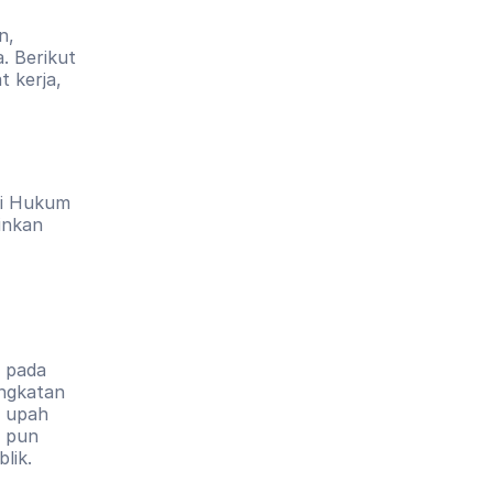
, 
 Berikut 
 kerja, 
i Hukum 
nkan 
pada 
ngkatan 
 upah 
 pun 
lik.