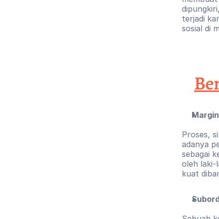
dipungkiri
terjadi k
sosial di 
Ben
Margin
Proses, s
adanya pe
sebagai ke
oleh laki-
kuat diba
Subord
Sebuah ke