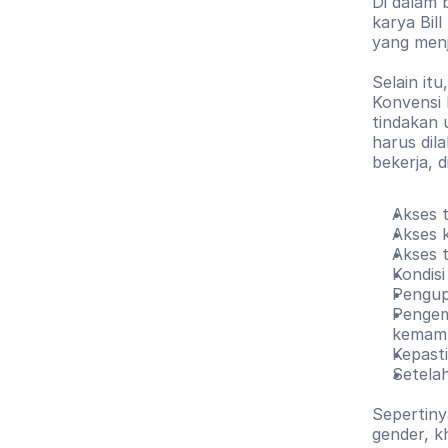
Di dalam 
karya Bil
yang menj
Selain it
Konvensi 
tindakan 
harus dil
bekerja, d
Akses 
Akses 
Akses 
Kondisi
Pengup
Pengem
kemamp
Kepast
Setela
Sepertiny
gender, k