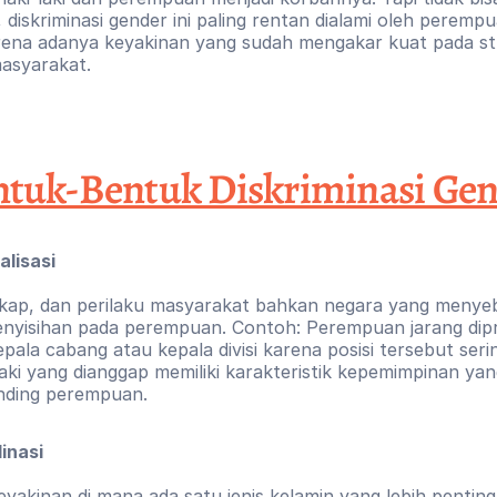
, diskriminasi gender ini paling rentan dialami oleh perempua
arena adanya keyakinan yang sudah mengakar kuat pada st
masyarakat. 
tuk-Bentuk Diskriminasi Ge
alisasi
ikap, dan perilaku masyarakat bahkan negara yang menye
nyisihan pada perempuan. Contoh: Perempuan jarang dip
pala cabang atau kepala divisi karena posisi tersebut sering
laki yang dianggap memiliki karakteristik kepemimpinan yang
nding perempuan.
inasi
yakinan di mana ada satu jenis kelamin yang lebih penting 