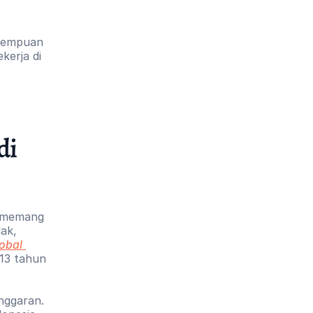
rempuan 
erja di 
i 
i memang 
ak, 
obal 
13 tahun 
ggaran. 