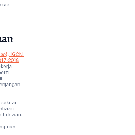
esar.
uan
men
), IGCN 
017-2018
erja 
rti 
 
enjangan 
ekitar 
ahaan 
t dewan. 
empuan 