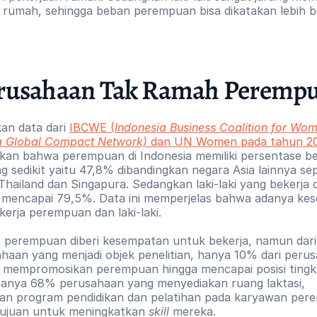
 rumah, sehingga beban perempuan bisa dikatakan lebih b
rusahaan Tak Ramah Peremp
an data dari 
IBCWE (
Indonesia Business Coalition for Wo
a Global Compact Network)
 dan UN Women pada tahun 2
an bahwa perempuan di Indonesia memiliki persentase bek
g sedikit yaitu 47,8% dibandingkan negara Asia lainnya sepe
Thailand dan Singapura. Sedangkan laki-laki yang bekerja di
 mencapai 79,5%. Data ini memperjelas bahwa adanya kes
kerja perempuan dan laki-laki. 
perempuan diberi kesempatan untuk bekerja, namun dari s
haan yang menjadi objek penelitian, hanya 10% dari perus
mempromosikan perempuan hingga mencapai posisi tingka
hanya 68% perusahaan yang menyediakan ruang laktasi, 
an program pendidikan dan pelatihan pada karyawan per
ujuan untuk meningkatkan 
skill
 mereka. 