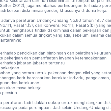
buku Kesetaraan dan non diskriminasi di tempat kerja di Ind
l Salter (2012), juga membahas perlindungan terhadap per
adi korban diskriminasi gender, khususnya di dunia kerja.
u, adanya peraturan Undang-Undang No.80 tahun 1957 dan
No.111, Pasal 1.(3); dan Konvensi No.111, Pasal 2(b) yang 
untuk menghapus tindak diskriminasi dalam pekerjaan dan j
akukan dalam semua tingkat yang ada, sebelum, selama dan
iantaranya: 
terhadap pendidikan dan bimbingan dan pelatihan kejuruan
ke pekerjaan dan pemanfaatan layanan ketenagakerjaan
terhadap jabatan-jabatan tertentu
 pekerjaan
ahan yang setara untuk pekerjaan dengan nilai yang seta
bangan karir berdasarkan karakter individu, pengalaman, 
uan dan ketekunan
ian akan masa bekerja
h pensiun
a peraturan tadi tidaklah cukup untuk menghilangkan diskr
hususnya pada perempuan. Jadi selain Undang-Undang di a