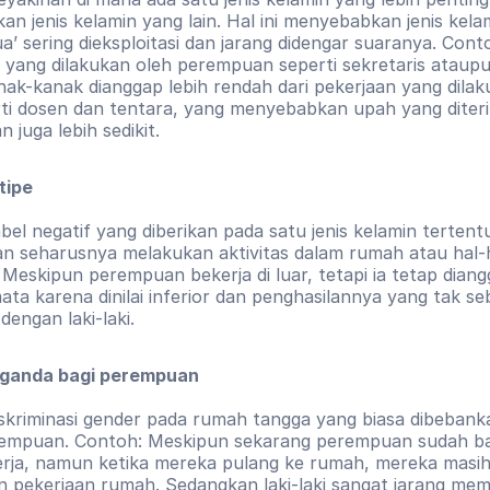
an jenis kelamin yang lain. Hal ini menyebabkan jenis kelam
a’ sering dieksploitasi dan jarang didengar suaranya. Conto
 yang dilakukan oleh perempuan seperti sekretaris ataupu
ak-kanak dianggap lebih rendah dari pekerjaan yang dilaku
rti dosen dan tentara, yang menyebabkan upah yang diteri
 juga lebih sedikit.
tipe
bel negatif yang diberikan pada satu jenis kelamin tertentu
 seharusnya melakukan aktivitas dalam rumah atau hal-h
 Meskipun perempuan bekerja di luar, tetapi ia tetap diang
ata karena dinilai inferior dan penghasilannya yang tak se
dengan laki-laki.
ganda bagi perempuan
skriminasi gender pada rumah tangga yang biasa dibebank
empuan. Contoh: Meskipun sekarang perempuan sudah ba
rja, namun ketika mereka pulang ke rumah, mereka masih
 pekerjaan rumah. Sedangkan laki-laki sangat jarang mem