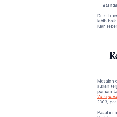
Standa
Di Indon
lebih baik
luar sepe
Ke
Masalah d
sudah ter
pemerint
Workplac
2003, pasa
Pasal ini