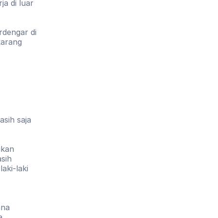
 di luar 
dengar di 
arang 
sih saja 
kan 
sih 
ki-laki 
na 
 