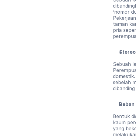
dibandingk
‘nomor du
Pekerjaan
taman kan
pria sepe
perempuan
Stereo
Sebuah la
Perempuan
domestik.
sebelah m
dibanding 
Beban 
Bentuk di
kaum per
yang beke
melakukan