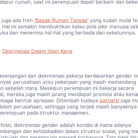
 dapur rumah, saat ini perempuan dapat berkarir dan bekerja
, juga ada tren 
‘Bapak Rumah Tangga’
 yang sudah mulai ter
. Hal ini semakin membuktikan kalau pola pikir manusia sek
buka dan menerima hal-hal yang berbeda dari sebelumnya.
 
Diskriminasi Dalam Iklan Kerja
senjangan dan diskriminasi pekerja berdasarkan gender ma
Banyak perusahaan atau pekerjaan yang masih memandang 
 sebelah mata. Meskipun perempuan ini bekerja secara 
al, mereka juga masih jarang mendapat promosi atau kenai
ebagai bentuk apresiasi. Ditambah budaya 
patriarki
 juga ma
 dalam perusahaan, sehingga yang terjadi masih banyaknya la
perempuan pada struktur manajemen. 
inisi, diskriminasi gender adalah kondisi di mana adanya 
imbangan dan ketidakadilan dalam struktur sosial, yang ma
aki-laki dan perempuan menjadi korbannya. Tapi tidak bisa