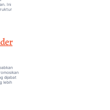
n. Ini 
ruktur 
nder
babkan 
romosikan 
 dijabat 
 lebih 