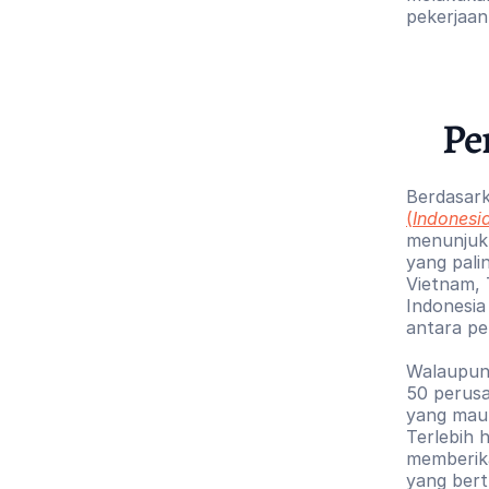
pekerjaan
Pe
Berdasark
(
Indonesi
menunjukk
yang palin
Vietnam, 
Indonesia
antara pe
Walaupun 
50 perusa
yang mau 
Terlebih 
memberik
yang bert