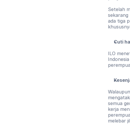
Setelah m
sekarang 
ada tiga p
khususnya
Cuti ha
ILO menet
Indonesia
perempuan
Kesenj
Walaupun
mengatak
semua gen
kerja men
perempuan
melebar j