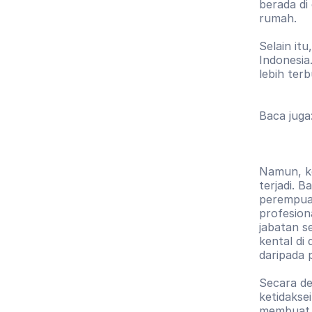
berada di
rumah. 
Selain itu
Indonesia
lebih ter
Baca juga:
Namun, ke
terjadi. 
perempuan
profesion
jabatan s
kental di
daripada 
Secara def
ketidakse
membuat l