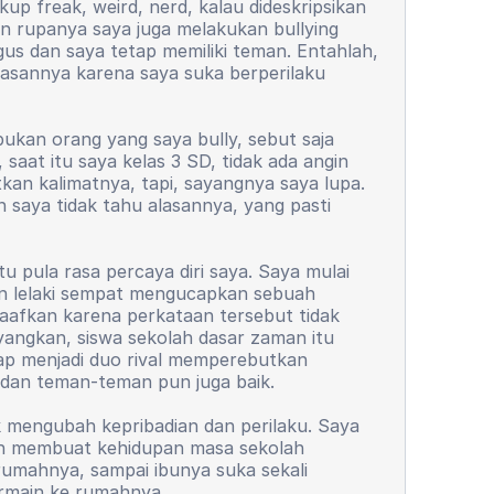
up freak, weird, nerd, kalau dideskripsikan
an rupanya saya juga melakukan bullying
agus dan saya tetap memiliki teman. Entahlah,
alasannya karena saya suka berperilaku
bukan orang yang saya bully, sebut saja
saat itu saya kelas 3 SD, tidak ada angin
utkan kalimatnya, tapi, sayangnya saya lupa.
 saya tidak tahu alasannya, yang pasti
tu pula rasa percaya diri saya. Saya mulai
man lelaki sempat mengucapkan sebuah
maafkan karena perkataan tersebut tidak
yangkan, siswa sekolah dasar zaman itu
tap menjadi duo rival memperebutkan
a dan teman-teman pun juga baik.
mengubah kepribadian dan perilaku. Saya
gkin membuat kehidupan masa sekolah
rumahnya, sampai ibunya suka sekali
ermain ke rumahnya.