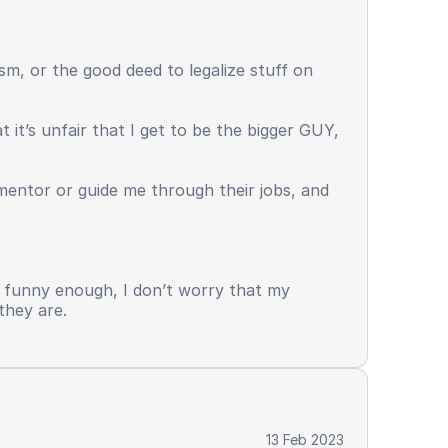
ism, or the good deed to legalize stuff on
t it’s unfair that I get to be the bigger GUY,
mentor or guide me through their jobs, and
ut funny enough, I don’t worry that my
they are.
13 Feb 2023