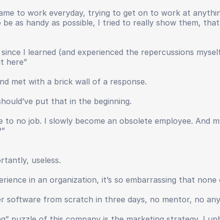
ame to work everyday, trying to get on to work at anythi
o be as handy as possible, I tried to really show them, th
 since I learned (and experienced the repercussions myse
ut here”
nd met with a brick wall of a response.
hould’ve put that in the beginning.
ttle to no job. I slowly become an obsolete employee. And m
?”
rtantly, useless.
ience in an organization, it’s so embarrassing that none 
er software from scratch in three days, no mentor, no any
g” puzzle of this company is the marketing strategy, I uphol