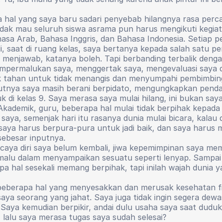
a hal yang saya baru sadari penyebab hilangnya rasa perca
tidak mau seluruh siswa asrama pun harus mengikuti kegia
a Arab, Bahasa Inggris, dan Bahasa Indonesia. Setiap pek
, saat di ruang kelas, saya bertanya kepada salah satu 
menjawab, katanya boleh. Tapi berbanding terbalik dengan
permalukan saya, menggertak saya, mengevaluasi saya d
ak tahan untuk tidak menangis dan menyumpahi pembimbing 
jutnya saya masih berani berpidato, mengungkapkan pendap
uk di kelas 9. Saya merasa saya mulai hilang, ini bukan say
 Akademik, guru, beberapa hal mulai tidak berpihak kepad
aya, semenjak hari itu rasanya dunia mulai bicara, kalau d
 saya harus berpura-pura untuk jadi baik, dan saya harus
sebesar inputnya.
ercaya diri saya belum kembali, jiwa kepemimpinan saya m
k malu dalam menyampaikan sesuatu seperti lenyap. Sampai
pa hal sesekali memang berpihak, tapi inilah wajah dunia 
 beberapa hal yang menyesakkan dan merusak kesehatan fisi
a saya seorang yang jahat. Saya juga tidak ingin segera de
aya kemudian berpikir, andai dulu usaha saya saat duduk 
, lalu saya merasa tugas saya sudah selesai?