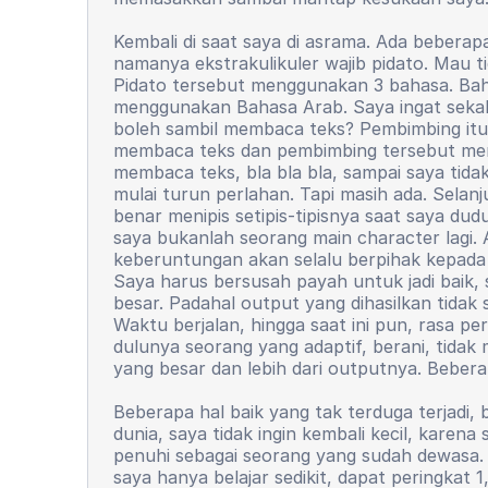
Kembali di saat saya di asrama. Ada beberap
namanya ekstrakulikuler wajib pidato. Mau 
Pidato tersebut menggunakan 3 bahasa. Bahas
menggunakan Bahasa Arab. Saya ingat sekali
boleh sambil membaca teks? Pembimbing itu 
membaca teks dan pembimbing tersebut mem
membaca teks, bla bla bla, sampai saya tid
mulai turun perlahan. Tapi masih ada. Selan
benar menipis setipis-tipisnya saat saya dud
saya bukanlah seorang main character lagi.
keberuntungan akan selalu berpihak kepada s
Saya harus bersusah payah untuk jadi baik,
besar. Padahal output yang dihasilkan tidak 
Waktu berjalan, hingga saat ini pun, rasa p
dulunya seorang yang adaptif, berani, tida
yang besar dan lebih dari outputnya. Bebera
Beberapa hal baik yang tak terduga terjadi,
dunia, saya tidak ingin kembali kecil, karen
penuhi sebagai seorang yang sudah dewasa. S
saya hanya belajar sedikit, dapat peringkat 1