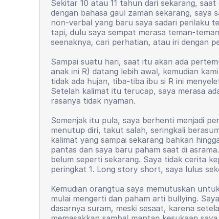
Sekitar 10 atau 11 tahun dari sekarang, saat
dengan bahasa gaul zaman sekarang, saya saa
non-verbal yang baru saya sadari perilaku te
tapi, dulu saya sempat merasa teman-teman i
seenaknya, cari perhatian, atau iri dengan p
Sampai suatu hari, saat itu akan ada pertem
anak ini R) datang lebih awal, kemudian kami
tidak ada hujan, tiba-tiba ibu si R ini menye
Setelah kalimat itu terucap, saya merasa ad
rasanya tidak nyaman.
Semenjak itu pula, saya berhenti menjadi per
menutup diri, takut salah, seringkali bera
kalimat yang sampai sekarang bahkan hingga
pantas dan saya baru paham saat di asrama.
belum seperti sekarang. Saya tidak cerita k
peringkat 1. Long story short, saya lulus s
Kemudian orangtua saya memutuskan untuk 
mulai mengerti dan paham arti bullying. Sa
dasarnya suram, meski sesaat, karena setel
memasakkan sambal mantap kesukaan saya. Y