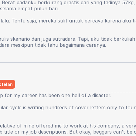
i. Berat badanku berkurang drastis dari yang tadinya 57k
selama empat puluh hari.
 lalu. Tentu saja, mereka sulit untuk percaya karena aku 
is skenario dan juga sutradara. Tapi, aku tidak berkuliah k
radara meskipun tidak tahu bagaimana caranya.
otelan
 for my career has been one hell of a disaster.
ar cycle is writing hundreds of cover letters only to found
 relative of mine offered me to work at his company, a ve
ob title or my job descriptions. But okay, beggars can’t be