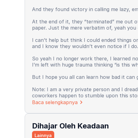
And they found victory in calling me lazy, em
At the end of it, they “terminated” me out of
paper. Just the mere verbatim of, yeah you 
I can’t help but think I could ended things on
and I know they wouldn’t even notice if I do
So yeah I no longer work there, I learned n
I’m left with huge trauma thinking “is this w
But I hope you all can learn how bad it can
Note: I am a very private person and I dread
coworkers happen to stumble upon this story,
Baca selengkapnya
Dihajar Oleh Keadaan
Lainnya