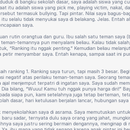
 duduk di bangku sekolah dasar, saya adalah siswa yang cuk
t itu adalah siswa yang pick me, playing victim, nakal, d
rsebut termasuk bullying. Tapi pintar. Nilai saya bagus-b
tu selalu tidak menyukai saya di belakang. Jelas. Entah 
encapaian saya.
uan rutin orangtua dan guru. Ibu salah satu teman saya (
 teman-temannya pun menyalami beliau. Kalau tidak salah, 
letuk, “Ranking itu nggak penting.” Kemudian beliau melanj
a petir menyambar saya. Entah kenapa, sampai saat ini pun
aih ranking 1. Ranking saya turun, tapi masih 3 besar. Begi
sumsi negatif atas perilaku teman-teman saya. Seorang te
 ajal menjemput terpatri di ingatan saya. Saya sudah me
 Dia bilang, “Wuuu! Kamu tuh nggak punya harga diri!” Ba
epada siapa pun, kami setelahnya juga tetap berteman, te
ekolah dasar, hari ketulusan berjalan lancar, hubungan say
menyekolahkan saya di asrama. Saya memutuskan untuk 
ya baru sadar, ternyata dulu saya orang yang jahat, mun
ahnya saya justru sering bermain dengannya, menginap di 
a, ibu mana yang tidak senang karena anak pintar ini b