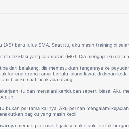
 aku (AS) baru lulus SMA. Saat itu, aku masih training di sa
 satu laki-laki yang seumuran (MG). Dia mengajariku car
a-tiba dari belakang, dia memasukkan tangannya ke payuda
k karena orang ramai berlalu lalang lewat di depan kedai 
ciumi bibirku saat tidak ada orang.
rjaan itu dan menjalani kehidupan seperti biasa. Aku mem
papun.
itu bukan pertama kalinya. Aku pernah mengalami kejadian
menakutkan bagiku yang masih kecil.
 dasarnya memang introvert, jadi semakin sulit untuk berg