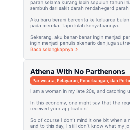
parah selama kurang lebih sepuluh tahun in
sembuh dari sakit darah rendah+gerd parah 
Aku baru berani bercerita ke keluarga bulan
pada mereka. Tapi itulah kenyataannya.
Sekarang, aku benar-benar ingin menjadi penul
ingin menjadi penulis skenario dan juga sut
Baca selengkapnya
Athena With No Parthenons
Pariwisata, Pelayaran, Penerbangan, dan Perh
I am a woman in my late 20s, and catching up
In this economy, one might say that the regul
received your application”
So of course I don’t mind it one bit when a
and to this day, I still don’t know what my j