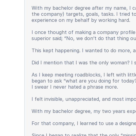
With my bachelor degree after my name, I c
the company) targets, goals, tasks. I tried t
experience on my behalf by working hard.
I once thought of making a company profile
superior said; “No, we don’t do that thing o
This kept happening. I wanted to do more, a
Did I mention that I was the only woman? I s
As I keep meeting roadblocks, I left with li
began to ask “what are you doing for today
I swear I never hated a phrase more.
I felt invisible, unappreciated, and most impo
With my bachelor degree, my two years exper
For that company, I learned to use a design
Since I began to realize that the only “missin