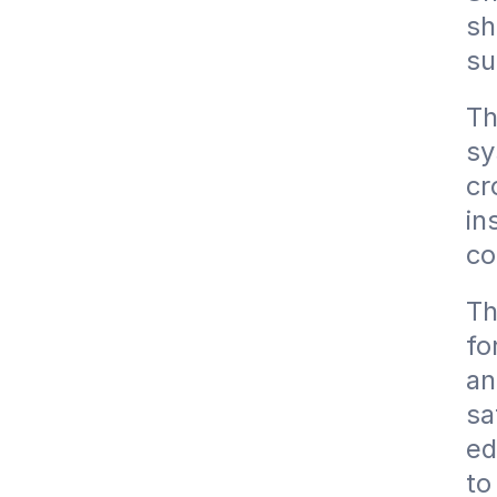
sh
su
Th
sy
cr
in
co
Th
fo
an
sa
ed
to