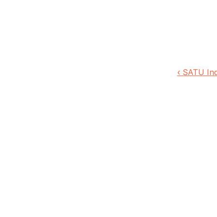
‹ SATU Ind