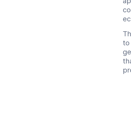
ap
co
ec
Th
to
ge
th
pr