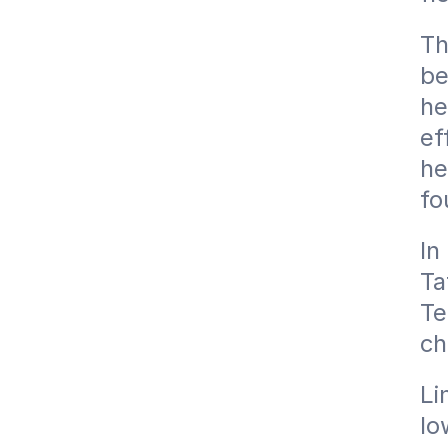
Th
be
he
ef
he
fo
In
Ta
Te
ch
Li
lo