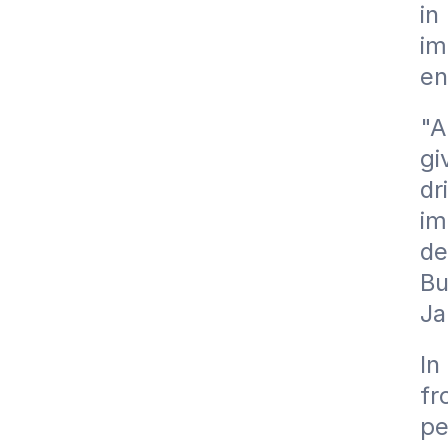
in
im
en
"A
gi
dr
im
de
Bu
Ja
In
fr
pe