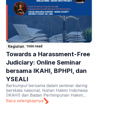
Kegiatan
1
min read
Towards a Harassment-Free 
Judiciary: Online Seminar 
bersama IKAHI, BPHPI, dan 
YSEALI
Berkumpul bersama dalam seminar daring
berskala nasional, Ikatan Hakim Indonesia
(IKAHI) dan Badan Perhimpunan Hakim
Perempuan Indonesia (BPHPI) didukung
Baca selengkapnya
oleh YSEALI mendiskusikan tajuk “Towards
a Harassment-Free Judiciary”.