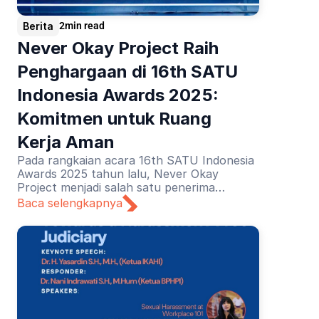
Berita
2
min read
Never Okay Project Raih 
Penghargaan di 16th SATU 
Indonesia Awards 2025: 
Komitmen untuk Ruang 
Kerja Aman
Pada rangkaian acara 16th SATU Indonesia
Awards 2025 tahun lalu, Never Okay
Project menjadi salah satu penerima
penghargaan untuk kategori Pendidikan.
Baca selengkapnya
Apresiasi diberikan atas upaya edukasi
pencegahan dan penanganan pelecehan
seksual di dunia kerja.