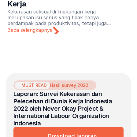
Kerja
Kekerasan seksual di lingkungan kerja
merupakan isu serius yang tidak hanya
berdampak pada produktivitas, tetapi juga
meninggalkan trauma mendalam bagi
Baca selengkapnya
korbannya. Menyadari urgensi tersebut,
Lapor Sehat menginisiasi kolaborasi
bersama Never Okay Project untuk
menghadirkan inisiatif layanan kesehatan
mental gratis yang dikhususkan bagi para
penyintas kekerasan seksual di dunia kerja.
MUST READ
Hasil survey 2022
Laporan: Survei Kekerasan dan 
Pelecehan di Dunia Kerja Indonesia 
2022 oleh Never Okay Project & 
International Labour Organization 
Indonesia
Download laporan