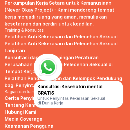
Perkumpulan Kerja Setara untuk Kemanusiaan 
(Never Okay Project) - Kami mendorong tempat 
kerja menjadi ruang yang aman, memuliakan 
kesetaraan dan berdiri untuk keadilan.
Training & Konsultasi
Pelatihan Anti Kekerasan dan Pelecehan Seksual
Pelatihan Anti Kekerasan dan Pelecehan Seksual 
Lanjutan
Konsultasi dan Pendampingan Peraturan 
Perusahaan Pencegahan Pelecehan Seksual di 
Tempat Kerja
Pelatihan Pendampingan dan Kelompok Pendukung 
bagi Penyintas
Konsultasi Kesehatan mental 
Bagian dari kami
GRATIS
Cerita Penyintas
Untuk Penyintas Kekerasan Seksual 
di Dunia Kerja
Tentang Kami
Hubungi Kami
Media Coverage
Keamanan Pengguna