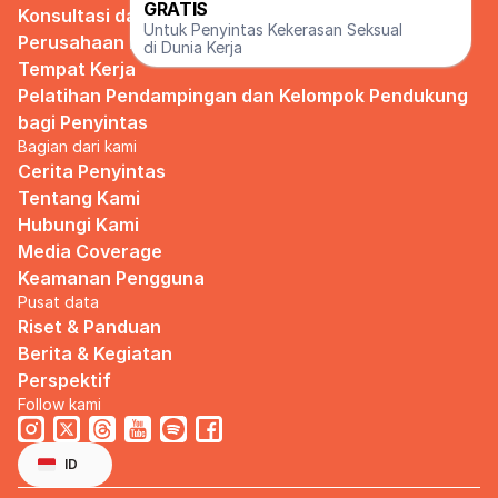
GRATIS
Konsultasi dan Pendampingan Peraturan 
Untuk Penyintas Kekerasan Seksual 
Perusahaan Pencegahan Pelecehan Seksual di 
di Dunia Kerja
Tempat Kerja
Pelatihan Pendampingan dan Kelompok Pendukung 
bagi Penyintas
Bagian dari kami
Cerita Penyintas
Tentang Kami
Hubungi Kami
Media Coverage
Keamanan Pengguna
Pusat data
Riset & Panduan
Berita & Kegiatan
Perspektif
Follow kami
Select Language
Indonesian
ID