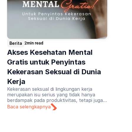
Berita
2
min read
Akses Kesehatan Mental 
Gratis untuk Penyintas 
Kekerasan Seksual di Dunia 
Kerja
Kekerasan seksual di lingkungan kerja
merupakan isu serius yang tidak hanya
berdampak pada produktivitas, tetapi juga
meninggalkan trauma mendalam bagi
Baca selengkapnya
korbannya. Menyadari urgensi tersebut,
Lapor Sehat menginisiasi kolaborasi
bersama Never Okay Project untuk
menghadirkan inisiatif layanan kesehatan