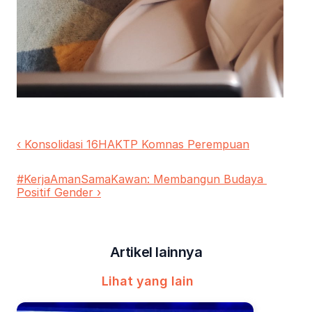
‹ Konsolidasi 16HAKTP Komnas Perempuan
#KerjaAmanSamaKawan: Membangun Budaya 
Positif Gender ›
Artikel lainnya
Lihat yang lain