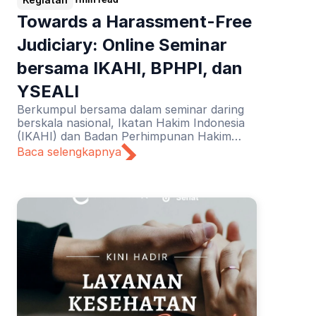
Towards a Harassment-Free 
Judiciary: Online Seminar 
bersama IKAHI, BPHPI, dan 
YSEALI
Berkumpul bersama dalam seminar daring
berskala nasional, Ikatan Hakim Indonesia
(IKAHI) dan Badan Perhimpunan Hakim
Perempuan Indonesia (BPHPI) didukung
Baca selengkapnya
oleh YSEALI mendiskusikan tajuk “Towards
a Harassment-Free Judiciary”.