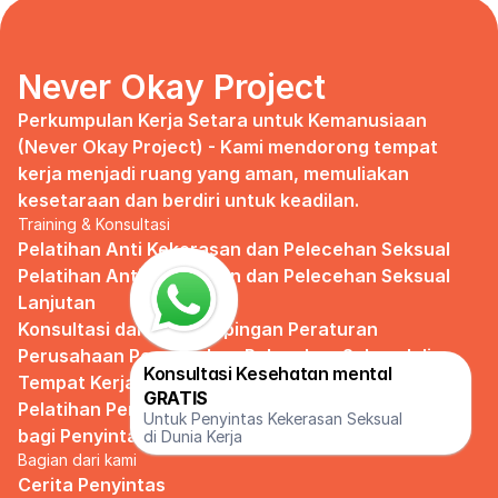
Never Okay Project
Perkumpulan Kerja Setara untuk Kemanusiaan 
(Never Okay Project) - Kami mendorong tempat 
kerja menjadi ruang yang aman, memuliakan 
kesetaraan dan berdiri untuk keadilan.
Training & Konsultasi
Pelatihan Anti Kekerasan dan Pelecehan Seksual
Pelatihan Anti Kekerasan dan Pelecehan Seksual 
Lanjutan
Konsultasi dan Pendampingan Peraturan 
Perusahaan Pencegahan Pelecehan Seksual di 
Konsultasi Kesehatan mental 
Tempat Kerja
GRATIS
Pelatihan Pendampingan dan Kelompok Pendukung 
Untuk Penyintas Kekerasan Seksual 
bagi Penyintas
di Dunia Kerja
Bagian dari kami
Cerita Penyintas