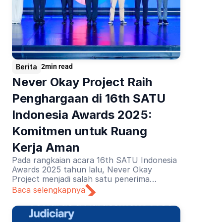
Berita
2
min read
Never Okay Project Raih 
Penghargaan di 16th SATU 
Indonesia Awards 2025: 
Komitmen untuk Ruang 
Kerja Aman
Pada rangkaian acara 16th SATU Indonesia
Awards 2025 tahun lalu, Never Okay
Project menjadi salah satu penerima
penghargaan untuk kategori Pendidikan.
Baca selengkapnya
Apresiasi diberikan atas upaya edukasi
pencegahan dan penanganan pelecehan
seksual di dunia kerja.