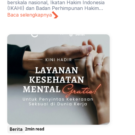
berskala nasional, Ikatan Hakim Indonesia
(IKAHI) dan Badan Perhimpunan Hakim
Perempuan Indonesia (BPHPI) didukung
Baca selengkapnya
oleh YSEALI mendiskusikan tajuk “Towards
a Harassment-Free Judiciary”.
Berita
2
min read