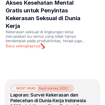
Akses Kesehatan Mental 
Gratis untuk Penyintas 
Kekerasan Seksual di Dunia 
Kerja
Kekerasan seksual di lingkungan kerja
merupakan isu serius yang tidak hanya
berdampak pada produktivitas, tetapi juga
meninggalkan trauma mendalam bagi
Baca selengkapnya
korbannya. Menyadari urgensi tersebut,
Lapor Sehat menginisiasi kolaborasi
bersama Never Okay Project untuk
menghadirkan inisiatif layanan kesehatan
mental gratis yang dikhususkan bagi para
penyintas kekerasan seksual di dunia kerja.
MUST READ
Hasil survey 2022
Laporan: Survei Kekerasan dan 
Pelecehan di Dunia Kerja Indonesia 