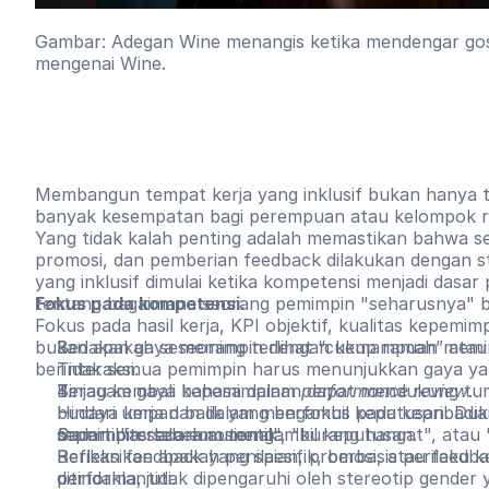
Gambar: Adegan Wine menangis ketika mendengar gosi
mengenai Wine.
Membangun tempat kerja yang inklusif bukan hanya 
banyak kesempatan bagi perempuan atau kelompok r
Yang tidak kalah penting adalah memastikan bahwa set
promosi, dan pemberian feedback dilakukan dengan s
yang inklusif dimulai ketika kompetensi menjadi dasar 
tentang bagaimana seorang pemimpin "seharusnya" b
Fokus pada kompetensi.
Fokus pada hasil kerja, KPI objektif, kualitas kepemi
bukan apakah seseorang terlihat “cukup ramah” atau
Bedakan gaya memimpin dengan kemampuan memi
berinteraksi.
Tidak semua pemimpin harus menunjukkan gaya yan
Beragam gaya kepemimpinan dapat mendukung tumb
Tinjau kembali bahasa dalam
performance review
.
budaya kerja dan dalam mengambil keputusan. Du
Hindari umpan balik yang berfokus pada kepribadia
memimpin secara autentik.
seperti "terlalu emosional", "kurang hangat", atau
Sadari bias sebelum mengambil keputusan.
Berikan feedback yang spesifik, berbasis perilaku k
Refleksikan apakah penilaian, promosi, atau feedb
ditindaklanjuti.
performa, tidak dipengaruhi oleh stereotip gender y