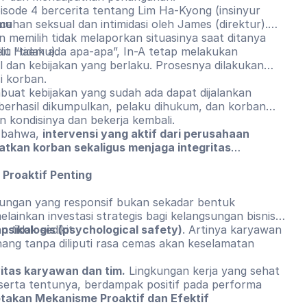
episode 4 bercerita tentang Lim Ha-Kyong (insinyur
emu
cehan seksual dan intimidasi oleh James (direktur).
 memilih tidak melaporkan situasinya saat ditanya
dit Haemu).
u “tidak ada apa-apa”, In-A tetap melakukan
l dan kebijakan yang berlaku. Prosesnya dilakukan
 korban.
uat kebijakan yang sudah ada dapat dijalankan
 berhasil dikumpulkan, pelaku dihukum, dan korban
n kondisinya dan bekerja kembali.
n bahwa,
intervensi yang aktif dari perusahaan
tkan korban sekaligus menjaga integritas
Proaktif Penting
dungan yang responsif bukan sekadar bentuk
elainkan investasi strategis bagi kelangsungan bisnis.
 tidak sedikit
sikologis (psychological safety)
. Artinya karyawan
ang tanpa diliputi rasa cemas akan keselamatan
itas karyawan dan tim.
Lingkungan kerja yang sehat
i serta tentunya, berdampak positif pada performa
ptakan Mekanisme Proaktif dan Efektif