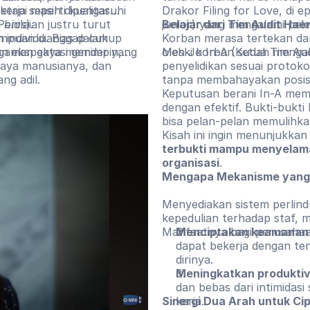
tetapi masih dipengaruhi
erja seperti kualitas
Drakor Filing for Love, di 
enilaian justru turut
 bias
).
Belajar dari Tim Audit Ha
junior) yang mengalami pele
empuan dianggap cukup
 individu. Bias dalam
Korban merasa tertekan dan
an ekspektasi gender yang
agaman gaya memimpin,
oleh Jo In-A (Ketua Tim Au
Meski korban sudah mengak
aya manusianya, dan
penyelidikan sesuai protoko
g adil.
tanpa membahayakan posisi
Keputusan berani In-A memb
dengan efektif. Bukti-bukti
bisa pelan-pelan memulihka
Kisah ini ingin menunjukka
terbukti mampu menyelama
organisasi
.
Mengapa Mekanisme yang 
Menyediakan sistem perlin
kepedulian terhadap staf, m
Manfaatnya bagi perusahaan
Menciptakan keamanan p
dapat bekerja dengan ten
dirinya.
Meningkatkan produktiv
dan bebas dari intimidas
Sinergi Dua Arah untuk Ci
kerja.