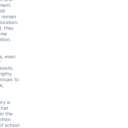
ment. 
ld 
 remain 
ucation. 
, they 
ome 
tion. 
, even 
 
xists, 
ngthy 
roups to 
, 
y is 
hat 
n the 
ften 
f school 