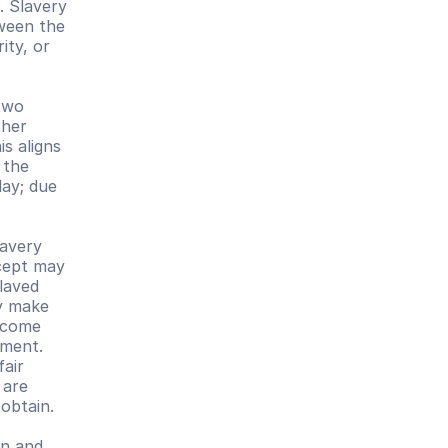
 Slavery 
ween the 
ty, or 
wo 
her 
 aligns 
the 
ay; due 
avery 
cept may 
laved 
y make 
ecome 
ment. 
air 
are 
obtain. 
n and 