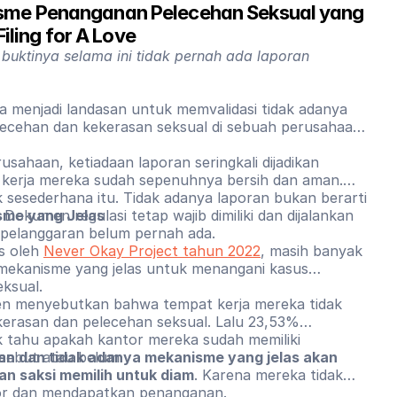
me Penanganan Pelecehan Seksual yang 
Filing for A Love
 buktinya selama ini tidak pernah ada laporan
sa menjadi landasan untuk memvalidasi tidak adanya
cehan dan kekerasan seksual di sebuah perusahaan
sahaan, ketiadaan laporan seringkali dijadikan
n kerja mereka sudah sepenuhnya bersih dan aman.
sesederhana itu. Tidak adanya laporan bukan berarti
 Dokumen regulasi tetap wajib dimiliki dan dijalankan
sme yang Jelas
n pelanggaran belum pernah ada.
is oleh
Never Okay Project tahun 2022
, masih banyak
i mekanisme yang jelas untuk menangani kasus
eksual.
n menyebutkan bahwa tempat kerja mereka tidak
kerasan dan pelecehan seksual. Lalu 23,53%
k tahu apakah kantor mereka sudah memiliki
sebut atau belum.
an dan tidak adanya mekanisme yang jelas akan
n saksi memilih untuk diam
. Karena mereka tidak
or dan mendapatkan penanganan.