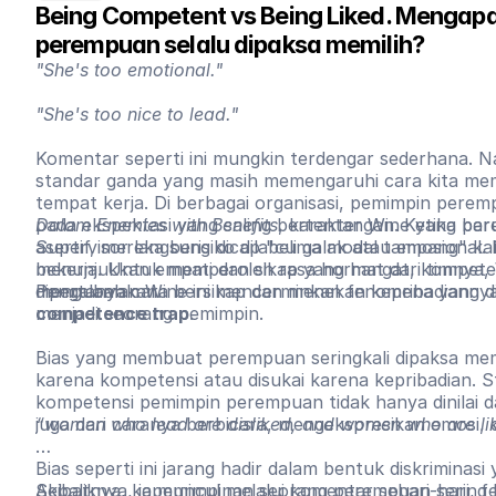
Being Competent vs Being Liked. Mengapa
perempuan selalu dipaksa memilih?
"She's too emotional."
"She's too nice to lead."
Komentar seperti ini mungkin terdengar sederhana. Na
standar ganda yang masih memengaruhi cara kita m
tempat kerja. Di berbagai organisasi, pemimpin pere
pada ekspektasi yang saling bertentangan. Ketika pe
Dalam Enemies with Benefits
, karakter Wine yang bar
asertif, mereka berisiko dilabeli galak atau emosiona
Supervisor langsung dicap "cuma modal tampang" k
menunjukkan empati dan sikap yang hangat, kompeten
bekerja. Untuk memperoleh rasa hormat dari timnya,
dipertanyakan.
mengubah cara bersikap dan menekan kepribadiannya a
Pengalaman Wine ini mencerminkan fenomena yang di
menjadi seorang pemimpin.
competence trap
.
Bias yang membuat perempuan seringkali dipaksa memi
karena kompetensi atau disukai karena kepribadian. 
kompetensi pemimpin perempuan tidak hanya dinilai dar
juga dari caranya berbicara, mengekspresikan emosi,
“women who lead are disliked, and women who are lik
Bias seperti ini jarang hadir dalam bentuk diskriminas
Sebaliknya, ia muncul melalui komentar sehari-hari, 
Akibatnya, kepemimpinan seorang perempuan sering kali