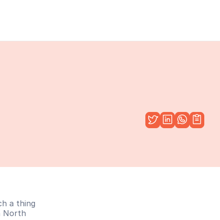
h a thing 
 North 