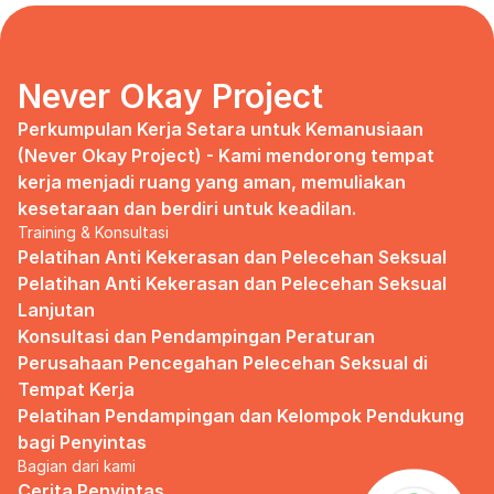
days, no mentor, no anything.
Since I began to realize that the only
“missing” puzzle of this company is the
marketing strategy, I uphold myself to fill
Never Okay Project
that position. I believe I had something to
give, I like designing, and Social Media is
Perkumpulan Kerja Setara untuk Kemanusiaan 
kinda my forte, so I did work on that solo.
(Never Okay Project) - Kami mendorong tempat 
kerja menjadi ruang yang aman, memuliakan 
Until one day I’ve had enough:
kesetaraan dan berdiri untuk keadilan.
Training & Konsultasi
I came to work finding out that they
outsourced a social media analyst (which
Pelatihan Anti Kekerasan dan Pelecehan Seksual
conveniently consists of ALL GUYS) to
Pelatihan Anti Kekerasan dan Pelecehan Seksual 
“look up” on our marketing strategy.
Lanjutan
Konsultasi dan Pendampingan Peraturan 
Don’t get me wrong, I want the best for
the company, but they didn’t even run it
Perusahaan Pencegahan Pelecehan Seksual di 
up on me that they’re trying to solve the
Tempat Kerja
marketing problem (that I was unaware
Pelatihan Pendampingan dan Kelompok Pendukung 
of).
bagi Penyintas
Bagian dari kami
I will never forget the laughs they all
shared in the meeting room, with no vagina
Cerita Penyintas