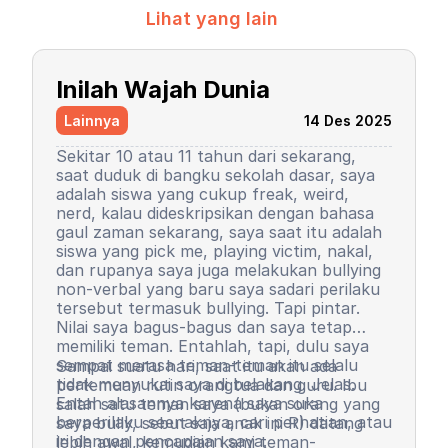
Lihat yang lain
Inilah Wajah Dunia
Lainnya
14 Des 2025
Sekitar 10 atau 11 tahun dari sekarang,
saat duduk di bangku sekolah dasar, saya
adalah siswa yang cukup freak, weird,
nerd, kalau dideskripsikan dengan bahasa
gaul zaman sekarang, saya saat itu adalah
siswa yang pick me, playing victim, nakal,
dan rupanya saya juga melakukan bullying
non-verbal yang baru saya sadari perilaku
tersebut termasuk bullying. Tapi pintar.
Nilai saya bagus-bagus dan saya tetap
memiliki teman. Entahlah, tapi, dulu saya
sempat merasa teman-teman itu selalu
Sampai suatu hari, saat itu akan ada
tidak menyukai saya di belakang. Jelas.
pertemuan rutin orangtua dan guru. Ibu
Entah alasannya karena saya suka
salah satu teman saya (bukan orang yang
berperilaku seenaknya, cari perhatian, atau
saya bully, sebut saja anak ini R) datang
iri dengan pencapaian saya.
lebih awal, kemudian kami teman-