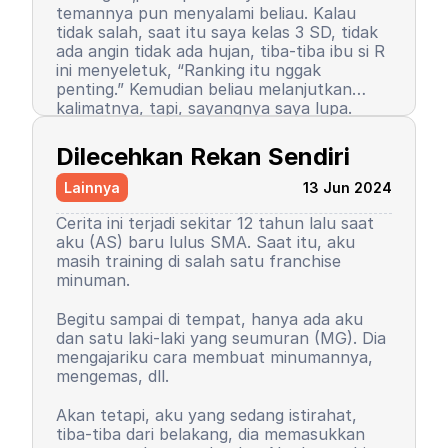
temannya pun menyalami beliau. Kalau
tidak salah, saat itu saya kelas 3 SD, tidak
ada angin tidak ada hujan, tiba-tiba ibu si R
ini menyeletuk, “Ranking itu nggak
penting.” Kemudian beliau melanjutkan
kalimatnya, tapi, sayangnya saya lupa.
Setelah kalimat itu terucap, saya merasa
Semenjak itu pula, saya berhenti menjadi
ada petir menyambar saya. Entah kenapa,
peraih ranking 1. Ranking saya turun, tapi
Dilecehkan Rekan Sendiri
sampai saat ini pun saya tidak tahu
masih 3 besar. Begitu pula rasa percaya diri
alasannya, yang pasti rasanya tidak
saya. Saya mulai menutup diri, takut salah,
Lainnya
13 Jun 2024
nyaman.
seringkali berasumsi negatif atas perilaku
teman-teman saya. Seorang teman lelaki
Cerita ini terjadi sekitar 12 tahun lalu saat
sempat mengucapkan sebuah kalimat yang
aku (AS) baru lulus SMA. Saat itu, aku
sampai sekarang bahkan hingga ajal
masih training di salah satu franchise
menjemput terpatri di ingatan saya. Saya
minuman.
sudah memaafkan karena perkataan
tersebut tidak pantas dan saya baru
Begitu sampai di tempat, hanya ada aku
paham saat di asrama. Dia bilang, “Wuuu!
Kemudian orangtua saya memutuskan
dan satu laki-laki yang seumuran (MG). Dia
Kamu tuh nggak punya harga diri!”
untuk menyekolahkan saya di asrama.
mengajariku cara membuat minumannya,
Bayangkan, siswa sekolah dasar zaman itu
Saya memutuskan untuk mengubah
mengemas, dll.
belum seperti sekarang. Saya tidak cerita
kepribadian dan perilaku. Saya mulai
kepada siapa pun, kami setelahnya juga
mengerti dan paham arti bullying. Saya
Akan tetapi, aku yang sedang istirahat,
tetap berteman, tetap menjadi duo rival
baru sadar, ternyata dulu saya orang yang
tiba-tiba dari belakang, dia memasukkan