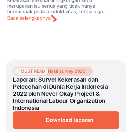
Kekerasan seksual di lingkungan kerja
merupakan isu serius yang tidak hanya
berdampak pada produktivitas, tetapi juga
meninggalkan trauma mendalam bagi
Baca selengkapnya
korbannya. Menyadari urgensi tersebut,
Lapor Sehat menginisiasi kolaborasi
bersama Never Okay Project untuk
menghadirkan inisiatif layanan kesehatan
mental gratis yang dikhususkan bagi para
penyintas kekerasan seksual di dunia kerja.
MUST READ
Hasil survey 2022
Laporan: Survei Kekerasan dan 
Pelecehan di Dunia Kerja Indonesia 
2022 oleh Never Okay Project & 
International Labour Organization 
Indonesia
Download laporan