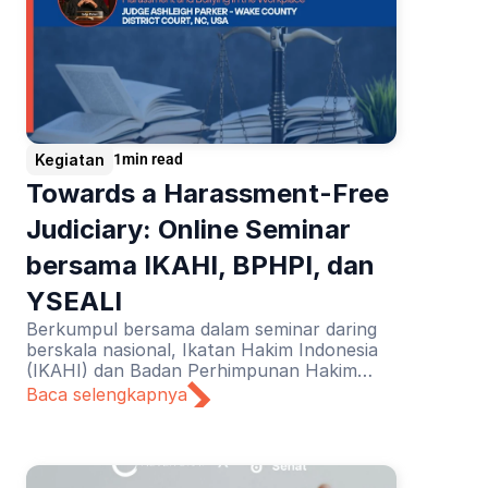
Kegiatan
1
min read
Towards a Harassment-Free 
Judiciary: Online Seminar 
bersama IKAHI, BPHPI, dan 
YSEALI
Berkumpul bersama dalam seminar daring
berskala nasional, Ikatan Hakim Indonesia
(IKAHI) dan Badan Perhimpunan Hakim
Perempuan Indonesia (BPHPI) didukung
Baca selengkapnya
oleh YSEALI mendiskusikan tajuk “Towards
a Harassment-Free Judiciary”.