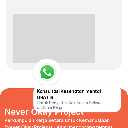
Konsultasi Kesehatan mental 
GRATIS
Untuk Penyintas Kekerasan Seksual 
di Dunia Kerja
Never Okay Project
Perkumpulan Kerja Setara untuk Kemanusiaan 
(Never Okay Project) - Kami mendorong tempat 