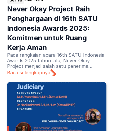
Never Okay Project Raih 
Penghargaan di 16th SATU 
Indonesia Awards 2025: 
Komitmen untuk Ruang 
Kerja Aman
Pada rangkaian acara 16th SATU Indonesia
Awards 2025 tahun lalu, Never Okay
Project menjadi salah satu penerima
penghargaan untuk kategori Pendidikan.
Baca selengkapnya
Apresiasi diberikan atas upaya edukasi
pencegahan dan penanganan pelecehan
seksual di dunia kerja.