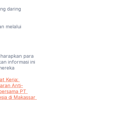
ng daring 
n melalui 
iharapkan para 
n informasi ini 
ereka 
t Kerja: 
ran Anti-
bersama PT 
ia di Makassar 