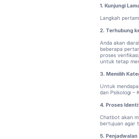
1. Kunjungi Lam
Langkah pertama
2. Terhubung 
Anda akan diara
beberapa pertan
proses verifikas
untuk tetap me
3. Memilih Kat
Untuk mendapatk
dan Psikologi – 
4. Proses Ident
Chatbot akan me
bertujuan agar 
5. Penjadwalan 