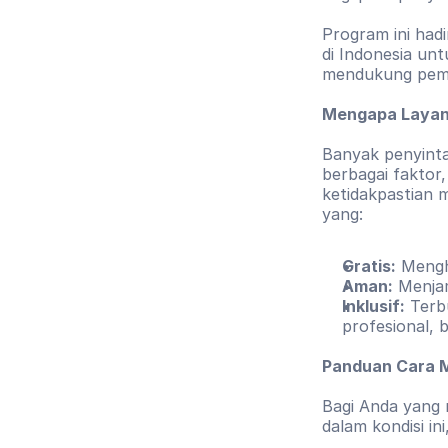
Program ini had
di Indonesia un
mendukung pemul
Mengapa Layana
Banyak penyinta
berbagai faktor, 
ketidakpastian m
yang:
Gratis:
 Mengh
Aman:
 Menjam
Inklusif:
 Terb
profesional, 
Panduan Cara 
Bagi Anda yang
dalam kondisi in