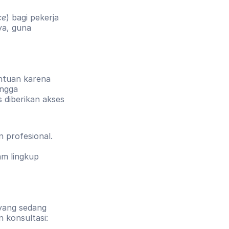
ce
) bagi pekerja 
a, guna 
ntuan karena 
ngga 
 diberikan akses 
 profesional.
m lingkup 
ang sedang 
 konsultasi: