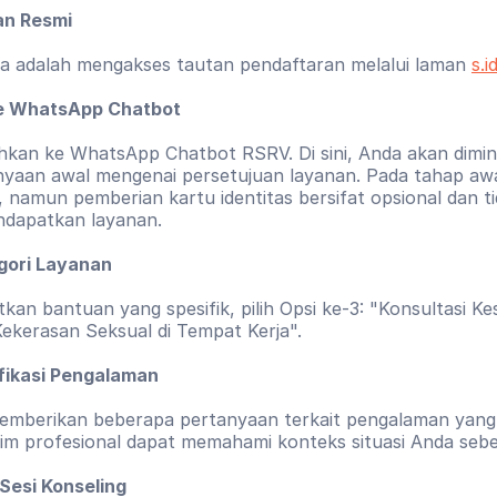
an Resmi
 adalah mengakses tautan pendaftaran melalui laman 
s.i
ke WhatsApp Chatbot
hkan ke WhatsApp Chatbot RSRV. Di sini, Anda akan dimin
yaan awal mengenai persetujuan layanan. Pada tahap awal
i, namun pemberian kartu identitas bersifat opsional dan ti
ndapatkan layanan.
egori Layanan
an bantuan yang spesifik, pilih Opsi ke-3: "Konsultasi Ke
Kekerasan Seksual di Tempat Kerja".
ifikasi Pengalaman
mberikan beberapa pertanyaan terkait pengalaman yang dia
tim profesional dapat memahami konteks situasi Anda sebel
Sesi Konseling