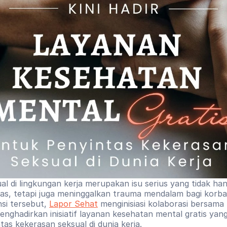
al di lingkungan kerja merupakan isu serius yang tidak ha
tas, tetapi juga meninggalkan trauma mendalam bagi korba
si tersebut, 
Lapor Sehat
 menginisiasi kolaborasi bersama
nghadirkan inisiatif layanan kesehatan mental gratis yang
tas kekerasan seksual di dunia kerja.