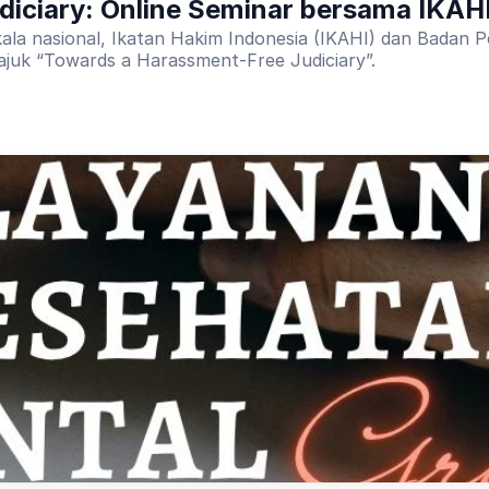
iciary: Online Seminar bersama IKAH
ala nasional, Ikatan Hakim Indonesia (IKAHI) dan Badan
ajuk “Towards a Harassment-Free Judiciary”.