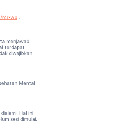
d/rsr-wb
 .
ta menjawab 
 terdapat 
dak diwajibkan 
sehatan Mental 
lami. Hal ini 
um sesi dimulai.