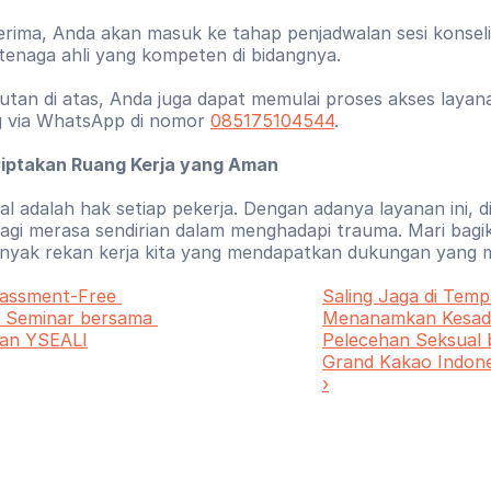
erima, Anda akan masuk ke tahap penjadwalan sesi konseli
 tenaga ahli yang kompeten di bidangnya.
autan di atas, Anda juga dapat memulai proses akses layana
 via WhatsApp di nomor 
085175104544
.
iptakan Ruang Kerja yang Aman
l adalah hak setiap pekerja. Dengan adanya layanan ini, d
lagi merasa sendirian dalam menghadapi trauma. Mari bagika
nyak rekan kerja kita yang mendapatkan dukungan yang m
assment-Free 
Saling Jaga di Tempa
e Seminar bersama 
Menanamkan Kesada
dan YSEALI
Pelecehan Seksual 
Grand Kakao Indones
›