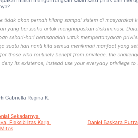
Apakah masih menguntungkan salah satu pihak dan merug
nnya?
se tidak akan pernah hilang sampai sistem di masyarakat ki
ilah yang berusaha untuk menghapuskan diskriminasi. Dala
pan sehari-hari berusahalah untuk mempertanyakan priviles
 for those who routinely benefit from privilege, the challenge
 deny its existence, instead use your everyday privilege to 
eh
 Gabriella Regina K.
enial Sekadarnya 
ya, Fleksibilitas Kerja 
Daniel Baskara Putra
 Mitos