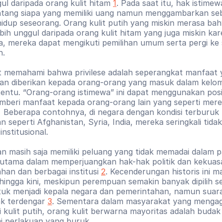
ul daripada orang kulit hitam 
1
. Pada saat itu, hak istimew
ntang siapa yang memiliki uang namun menggambarkan se
idup seseorang. Orang kulit putih yang miskin merasa bah
bih unggul daripada orang kulit hitam yang juga miskin kar
a, mereka dapat mengikuti pemilihan umum serta pergi ke 
n.
t memahami bahwa privilese adalah seperangkat manfaat 
dan diberikan kepada orang-orang yang masuk dalam kelo
rtentu. “Orang-orang istimewa” ini dapat menggunakan posi
beri manfaat kepada orang-orang lain yang seperti mere
.
 Beberapa contohnya, di negara dengan kondisi terburuk b
seperti Afghanistan, Syria, India, mereka seringkali tidak 
nstitusional. 
 masih saja memiliki peluang yang tidak memadai dalam par
erutama dalam memperjuangkan hak-hak politik dan kekuasa
han dan berbagai institusi 
2
. Kecenderungan historis ini ma
 hingga kini, meskipun perempuan semakin banyak dipilih se
ntuk menjadi kepala negara dan pemerintahan, namun suar
ak terdengar 
3
. Sementara dalam masyarakat yang mengag
 kulit putih, orang kulit berwarna mayoritas adalah budak 
 perlakuan yang buruk.