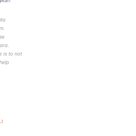
ikan 
ta 
m 
e 
sehingga suatu hari nanti kita semua menikmati manfaat yang setara. 
 is to not 
help 
 ›