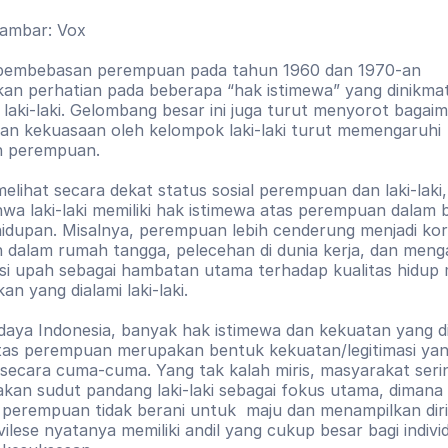
ambar: Vox
pembebasan perempuan pada tahun 1960 dan 1970-an 
n perhatian pada beberapa “hak istimewa” yang dinikmati
laki-laki. Gelombang besar ini juga turut menyorot bagaim
n kekuasaan oleh kelompok laki-laki turut memengaruhi 
n perempuan. 
melihat secara dekat status sosial perempuan dan laki-laki,
ahwa laki-laki memiliki hak istimewa atas perempuan dalam 
idupan. Misalnya, perempuan lebih cenderung menjadi kor
 dalam rumah tangga, pelecehan di dunia kerja, dan menga
asi upah sebagai hambatan utama terhadap kualitas hidup 
an yang dialami laki-laki.
aya Indonesia, banyak hak istimewa dan kekuatan yang dimi
 atas perempuan merupakan bentuk kekuatan/legitimasi yan
 secara cuma-cuma. Yang tak kalah miris, masyarakat sering
an sudut pandang laki-laki sebagai fokus utama, dimana 
erempuan tidak berani untuk  maju dan menampilkan diri.
ivilese nyatanya memiliki andil yang cukup besar bagi individ