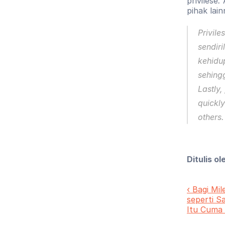
privilese
.
 
pihak lai
Privile
sendir
kehidu
Lastly,
quickly
others.
Ditulis ol
‹ Bagi Mil
seperti Sa
Itu Cuma