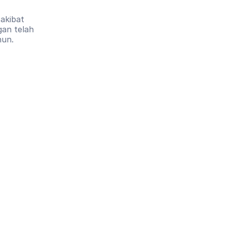
kibat 
an telah 
hun.