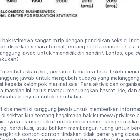
 hak istimewa sangat mirip dengan pendidikan seks di Indone
nah diajarkan secara formal tentang hal itu namun terus-m
anggung jawab untuk “mendidik diri sendiri”. Lantas, apa 
si
lakukan?
n “membebaskan diri”, pertama-tama kita tidak boleh mene
tanggung jawab untuk mengubah budaya yang melanggeng
si kepada kelompok marjinal saja. Para aktivis dan organisa
a masalah ini harus mampu menuangkan hasrat, ide, dan st
ebuah aksi nyata untuk perubahan. 
ri kita memiliki tanggung jawab untuk memberikan informas
 di sekitar kita tentang bagaimana hak istimewa/privilese b
ia nyata. Jangan takut untuk mulai memposting di media so
log, berdiskusi, atau bahkan membangun ruang untuk berd
ngkritik contoh-contoh tindakan tidak benar yang didasar