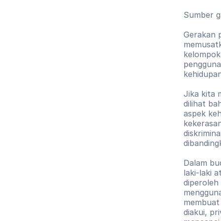
Sumber g
Gerakan 
memusatka
kelompok 
penggunaa
kehidupa
Jika kita 
dilihat b
aspek keh
kekerasan
diskrimin
dibandingk
Dalam bud
laki-laki
diperoleh
menggunak
membuat p
diakui, pr