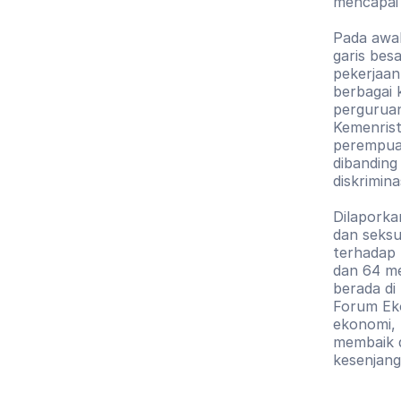
mencapai
Pada awal
garis besa
pekerjaan
berbagai 
perguruan 
Kemenrist
perempuan
dibanding
diskrimina
Dilaporka
dan seksu
terhadap
dan 64 me
berada di
Forum Eko
ekonomi, 
membaik d
kesenjang