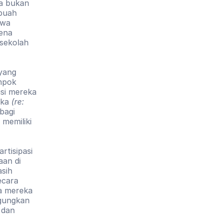
a bukan 
buah 
wa 
ena 
sekolah 
yang 
mpok 
si mereka 
ka 
(re: 
agi 
memiliki 
tisipasi 
an di 
sih 
cara 
a mereka 
ungkan 
dan 