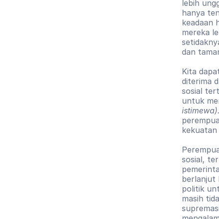
lebih ungg
hanya te
keadaan h
mereka le
setidakny
dan tama
Kita dapa
diterima 
sosial te
untuk mem
istimewa)
perempuan 
kekuatan i
Perempuan
sosial, t
pemerinta
berlanjut
politik u
masih tid
supremasi
mengalami