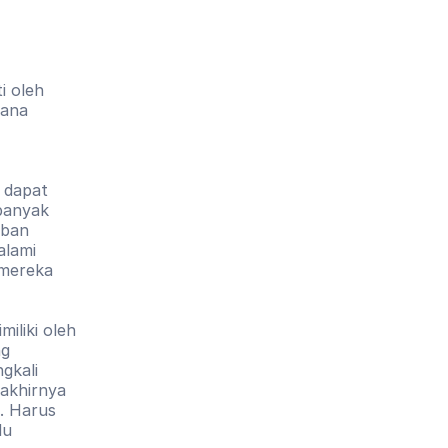
 oleh 
ana 
 dapat 
banyak 
ban 
lami 
mereka 
liki oleh 
g 
kali 
akhirnya 
 Harus 
u 