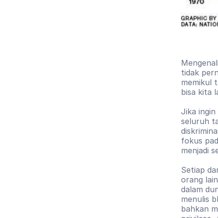
Mengenali
tidak per
memikul t
bisa kita 
Jika ingi
seluruh 
diskrimina
fokus pad
menjadi s
Setiap da
orang lain
dalam dun
menulis b
bahkan me