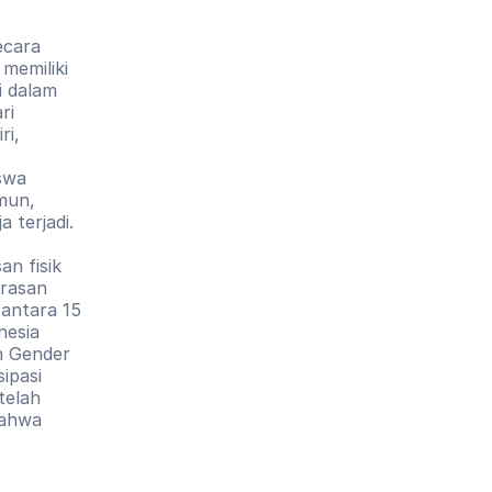
ecara 
memiliki 
 dalam 
i 
i, 
swa 
mun, 
 terjadi. 
n fisik 
rasan 
ntara 15 
nesia 
n Gender 
pasi 
elah 
ahwa 