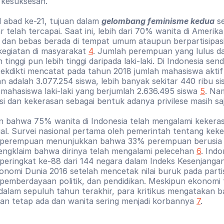
 kesuksesan.
 abad ke-21, tujuan dalam 
gelombang feminisme kedua
 s
r telah tercapai. Saat ini, lebih dari 70% wanita di Amerika 
 dan bebas berada di tempat umum ataupun berpartisipasi
kegiatan di masyarakat 
4
. Jumlah perempuan yang lulus dar
tinggi pun lebih tinggi daripada laki-laki. Di Indonesia sendir
ekdikti mencatat pada tahun 2018 jumlah mahasiswa aktif 
 adalah 3.077.254 siswa, lebih banyak sekitar 440 ribu si
 mahasiswa laki-laki yang berjumlah 2.636.495 siswa 
5
. Na
si dan kekerasan sebagai bentuk adanya privilese masih saja
n bahwa 75% wanita di Indonesia telah mengalami kekerasa
al. Survei nasional pertama oleh pemerintah tentang keke
 perempuan menunjukkan bahwa 33% perempuan berusia a
ngklaim bahwa dirinya telah mengalami pelecehan 
6
. Indo
 peringkat ke-88 dari 144 negara dalam Indeks Kesenjanga
nomi Dunia 2016 setelah mencetak nilai buruk pada partisi
pemberdayaan politik, dan pendidikan. Meskipun ekonomi t
alam sepuluh tahun terakhir, para kritikus mengatakan b
an tetap ada dan wanita sering menjadi korbannya 
7
.