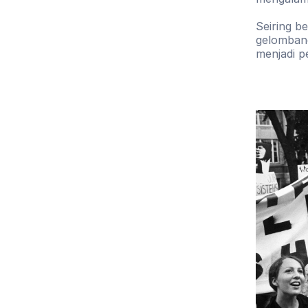
Seiring b
gelombang
menjadi 