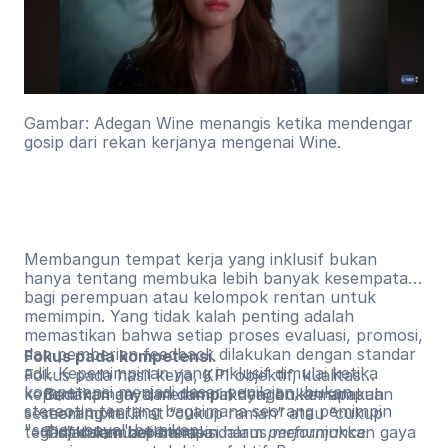
Gambar: Adegan Wine menangis ketika mendengar
gosip dari rekan kerjanya mengenai Wine.
Membangun tempat kerja yang inklusif bukan
hanya tentang membuka lebih banyak kesempatan
bagi perempuan atau kelompok rentan untuk
memimpin. Yang tidak kalah penting adalah
memastikan bahwa setiap proses evaluasi, promosi,
dan pemberian feedback dilakukan dengan standar
Fokus pada kompetensi.
adil. Kepemimpinan yang inklusif dimulai ketika
Fokus pada hasil kerja, KPI objektif, kualitas
kompetensi menjadi dasar penilaian, bukan
kepemimpinan, dan dampaknya, bukan apakah
Bedakan gaya memimpin dengan kemampuan
stereotip tentang bagaimana seorang pemimpin
seseorang terlihat “cukup ramah” atau “cukup
memimpin.
"seharusnya" bersikap.
tegas” dalam berinteraksi.
Tidak semua pemimpin harus menunjukkan gaya
Tinjau kembali bahasa dalam
performance