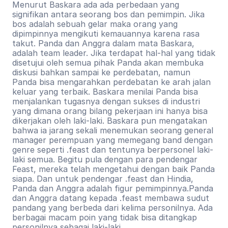
Menurut Baskara ada ada perbedaan yang 
signifikan antara seorang bos dan pemimpin. Jika 
bos adalah sebuah gelar maka orang yang 
dipimpinnya mengikuti kemauannya karena rasa 
takut. Panda dan Anggra dalam mata Baskara, 
adalah team leader. Jika terdapat hal-hal yang tidak 
disetujui oleh semua pihak Panda akan membuka 
diskusi bahkan sampai ke perdebatan, namun 
Panda bisa mengarahkan perdebatan ke arah jalan 
keluar yang terbaik. Baskara menilai Panda bisa 
menjalankan tugasnya dengan sukses di industri 
yang dimana orang bilang pekerjaan ini hanya bisa 
dikerjakan oleh laki-laki. Baskara pun mengatakan 
bahwa ia jarang sekali menemukan seorang general 
manager perempuan yang memegang band dengan 
genre seperti .feast dan tentunya berpersonel laki-
laki semua. Begitu pula dengan para pendengar 
Feast, mereka telah mengetahui dengan baik Panda 
siapa. Dan untuk pendengar .feast dan Hindia, 
Panda dan Anggra adalah figur pemimpinnya.Panda 
dan Anggra datang kepada .feast membawa sudut 
pandang yang berbeda dari kelima personilnya. Ada 
berbagai macam poin yang tidak bisa ditangkap 
personilnya sebagai laki-laki.