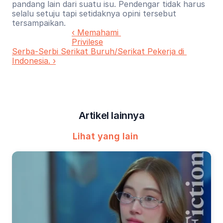
pandang lain dari suatu isu. Pendengar tidak harus 
selalu setuju tapi setidaknya opini tersebut 
tersampaikan.
‹ Memahami 
Privilese
Serba-Serbi Serikat Buruh/Serikat Pekerja di 
Indonesia. ›
Artikel lainnya
Lihat yang lain