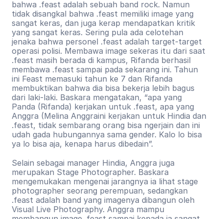
bahwa .feast adalah sebuah band rock. Namun 
tidak disangkal bahwa .feast memiliki image yang 
sangat keras, dan juga kerap mendapatkan kritik 
yang sangat keras. Sering pula ada celotehan 
jenaka bahwa personel .feast adalah target-target 
operasi polisi. Membawa image sekeras itu dari saat 
.feast masih berada di kampus, Rifanda berhasil 
membawa .feast sampai pada sekarang ini. Tahun 
ini Feast memasuki tahun ke 7 dan Rifanda 
membuktikan bahwa dia bisa bekerja lebih bagus 
dari laki-laki. Baskara mengatakan, “apa yang 
Panda (Rifanda) kerjakan untuk .feast, apa yang 
Anggra (Melina Anggraini kerjakan untuk Hindia dan 
.feast, tidak sembarang orang bisa ngerjain dan ini 
udah gada hubungannya sama gender. Kalo lo bisa 
ya lo bisa aja, kenapa harus dibedain”.
Selain sebagai manager Hindia, Anggra juga 
merupakan Stage Photographer. Baskara 
mengemukakan mengenai jarangnya ia lihat stage 
photographer seorang perempuan, sedangkan 
.feast adalah band yang imagenya dibangun oleh 
Visual Live Photography. Anggra mampu 
membangun image .feast sampai kepada ia sangat 