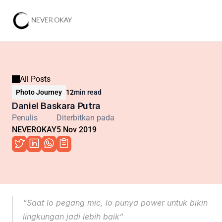
All Posts
Photo Journey
12
min read
Daniel Baskara Putra
Penulis
Diterbitkan pada
NEVEROKAY
5 Nov 2019
“Saat lo pegang mic, lo punya power untuk bikin 
lingkungan jadi lebih baik”