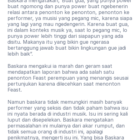
Baskara mengatakan,“Buat gua, yang punya power 
buat ngomong dan punya power buat ngebenerin 
relasi antara penonton ke penonton, penonton ke 
performer, ya musisi yang pegang mic, karena siapa 
yang lagi yang mau ngedengerin. Karena buat gua, 
ini dalam konteks musik ya, saat lo pegang mic, lo 
punya power lebih tinggi dari siapapun yang ada 
disitu. Makanya itu yang bikin gue ngerasa 
bertanggung jawab buat bikin lingkungan gue jadi 
lebih baik”.
Baskara mengakui ia marah dan geram saat 
mendapatkan laporan bahwa ada salah satu 
penonton Feast perempuan yang menangis seusai 
pertunjukan karena dilecehkan saat menonton 
Feast.
Namun baskara tidak memungkiri masih banyak 
performer yang seksis dan tidak paham bahwa isu 
ini nyata berada di industri musik. Isu ini sering kali 
luput dan disepelekan. Baskara mengatakan 
permasalahan ini mulainya dari akar rumput, dan 
tidak semua orang di industri ini, apalagi 
penikmatnya, mengerti isu ini. Yang bisa Baskara 