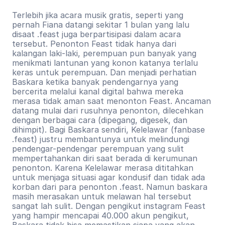
Terlebih jika acara musik gratis, seperti yang 
pernah Fiana datangi sekitar 1 bulan yang lalu 
disaat .feast juga berpartisipasi dalam acara 
tersebut. Penonton Feast tidak hanya dari 
kalangan laki-laki, perempuan pun banyak yang 
menikmati lantunan yang konon katanya terlalu 
keras untuk perempuan. Dan menjadi perhatian 
Baskara ketika banyak pendengarnya yang 
bercerita melalui kanal digital bahwa mereka 
merasa tidak aman saat menonton Feast. Ancaman 
datang mulai dari rusuhnya penonton, dilecehkan 
dengan berbagai cara (dipegang, digesek, dan 
dihimpit). Bagi Baskara sendiri, Kelelawar (fanbase 
.feast) justru membantunya untuk melindungi 
pendengar-pendengar perempuan yang sulit 
mempertahankan diri saat berada di kerumunan 
penonton. Karena Kelelawar merasa dititahkan 
untuk menjaga situasi agar kondusif dan tidak ada 
korban dari para penonton .feast. Namun baskara 
masih merasakan untuk melawan hal tersebut 
sangat lah sulit. Dengan pengikut instagram Feast 
yang hampir mencapai 40.000 akun pengikut, 
Baskara tidak bisa memastikan siapa yang akan 