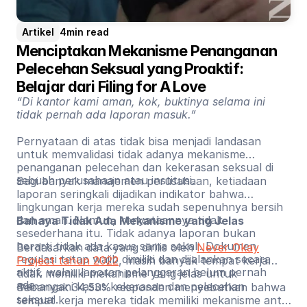
Artikel
4
min read
Menciptakan Mekanisme Penanganan 
Pelecehan Seksual yang Proaktif: 
Belajar dari Filing for A Love
“Di kantor kami aman, kok, buktinya selama ini
tidak pernah ada laporan masuk.”
Pernyataan di atas tidak bisa menjadi landasan
untuk memvalidasi tidak adanya mekanisme
penanganan pelecehan dan kekerasan seksual di
sebuah perusahaan atau institusi.
Bagi banyak manajemen perusahaan, ketiadaan
laporan seringkali dijadikan indikator bahwa
lingkungan kerja mereka sudah sepenuhnya bersih
dan aman. Namun, kenyataannya tidak
Bahaya Tidak Ada Mekanisme yang Jelas
sesederhana itu. Tidak adanya laporan bukan
berarti tidak ada kasus sama sekali. Dokumen
Berdasarkan data yang dirilis oleh
Never Okay
regulasi tetap wajib dimiliki dan dijalankan secara
Project tahun 2022
, masih banyak tempat kerja
aktif, walau laporan pelanggaran belum pernah
tidak memiliki mekanisme yang jelas untuk
ada.
menangani kasus kekerasan dan pelecehan
Sebanyak 34,53% responden menyebutkan bahwa
seksual.
tempat kerja mereka tidak memiliki mekanisme anti-