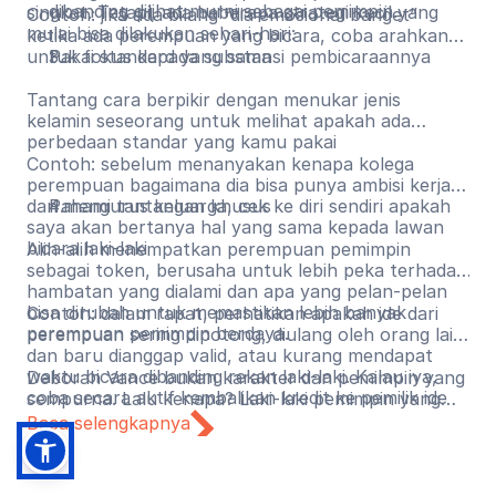
dibanding dilihat murni sebagai pemimpin.
singkat. Tetapi, ada beberapa strategi kecil yang
Contoh: jika ada bilang “dia emosional banget”
mulai bisa dilakukan sehari-hari:
ketika ada perempuan yang bicara, coba arahkan
untuk fokus kepada substansi pembicaraannya
Pakai standard yang sama
Tantang cara berpikir dengan menukar jenis
kelamin seseorang untuk melihat apakah ada
perbedaan standar yang kamu pakai
Contoh: sebelum menanyakan kenapa kolega
perempuan bagaimana dia bisa punya ambisi kerja
dan mengurus keluarga, cek ke diri sendiri apakah
Pahami tantangan khusus
saya akan bertanya hal yang sama kepada lawan
bicara laki-laki
Alih-alih menempatkan perempuan pemimpin
sebagai token, berusaha untuk lebih peka terhadap
hambatan yang dialami dan apa yang pelan-pelan
bisa dirubah untuk memastikan lebih banyak
Contoh: dalam rapat, perhatikan apakah ide dari
perempuan pemimpin berdaya.
perempuan sering dipotong, diulang oleh orang lain
dan baru dianggap valid, atau kurang mendapat
waktu bicara dibanding rekan laki-laki. Kalau iya,
Deborah Vance bukan karakter dan pemimpin yang
coba secara aktif kembalikan kredit ke pemilik ide
sempurna. Lalu kenapa? Laki-laki pemimpin yang
aslinya.
tidak sempurna umumnya mendapat ruang untuk
Baca selengkapnya
berkembang, gagal, dan mencoba lagi. Perempuan
pemimpin yang tidak sempurna lebih sering
mendapat pertanyaan apakah mereka seharusnya