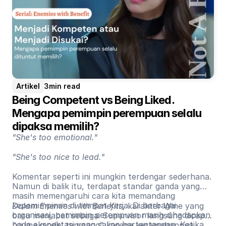
Artikel
3
min read
Being Competent vs Being Liked. 
Mengapa pemimpin perempuan selalu 
dipaksa memilih?
"She's too emotional."
"She's too nice to lead."
Komentar seperti ini mungkin terdengar sederhana.
Namun di balik itu, terdapat standar ganda yang
masih memengaruhi cara kita memandang
kepemimpinan di tempat kerja. Di berbagai
Dalam Enemies with Benefits
, karakter Wine yang
organisasi, pemimpin perempuan masih dihadapkan
baru menjabat sebagai Supervisor langsung dicap
pada ekspektasi yang saling bertentangan. Ketika
"cuma modal tampang" karena keramahannya