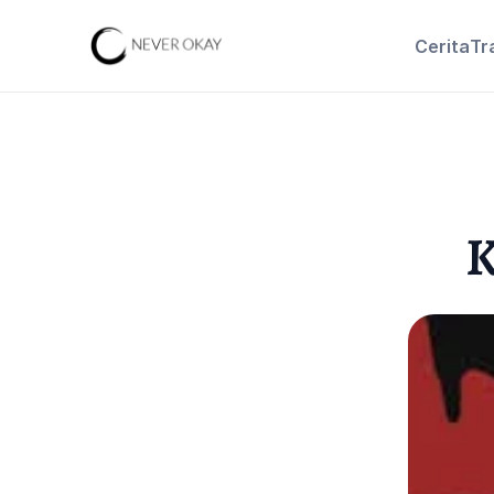
Cerita
Tr
K