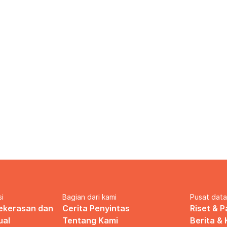
si
Bagian dari kami
Pusat dat
ekerasan dan 
Cerita Penyintas
Riset & 
ual
Tentang Kami
Berita &