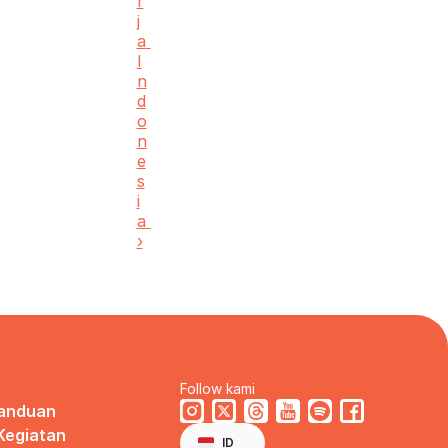
r
j
a 
I
n
d
o
n
e
s
i
a 
›
a
Follow kami
Panduan
Select Language
 Kegiatan
Indonesian
ID