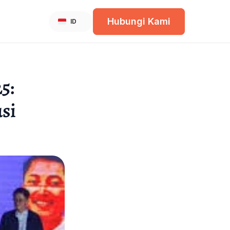
Select Language
Hubungi Kami
Indonesian
ID
: 
i 