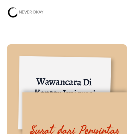
Wawancara Di 
Kantor Imigrasi
Institusi Pemerintah dan BUMN
Surat dari Penyintas