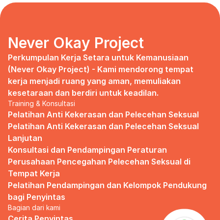
days, no mentor, no anything.
Since I began to realize that the only
“missing” puzzle of this company is the
marketing strategy, I uphold myself to fill
Never Okay Project
that position. I believe I had something to
give, I like designing, and Social Media is
Perkumpulan Kerja Setara untuk Kemanusiaan 
kinda my forte, so I did work on that solo.
(Never Okay Project) - Kami mendorong tempat 
kerja menjadi ruang yang aman, memuliakan 
Until one day I’ve had enough:
kesetaraan dan berdiri untuk keadilan.
Training & Konsultasi
I came to work finding out that they
outsourced a social media analyst (which
Pelatihan Anti Kekerasan dan Pelecehan Seksual
conveniently consists of ALL GUYS) to
Pelatihan Anti Kekerasan dan Pelecehan Seksual 
“look up” on our marketing strategy.
Lanjutan
Konsultasi dan Pendampingan Peraturan 
Don’t get me wrong, I want the best for
the company, but they didn’t even run it
Perusahaan Pencegahan Pelecehan Seksual di 
up on me that they’re trying to solve the
Tempat Kerja
marketing problem (that I was unaware
Pelatihan Pendampingan dan Kelompok Pendukung 
of).
bagi Penyintas
Bagian dari kami
I will never forget the laughs they all
shared in the meeting room, with no vagina
Cerita Penyintas