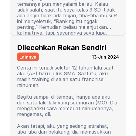
temannya pun menyalami beliau. Kalau
tidak salah, saat itu saya kelas 3 SD, tidak
ada angin tidak ada hujan, tiba-tiba ibu si R
ini menyeletuk, “Ranking itu nggak
penting.” Kemudian beliau melanjutkan
kalimatnya, tapi, sayangnya saya lupa.
Setelah kalimat itu terucap, saya merasa
Semenjak itu pula, saya berhenti menjadi
ada petir menyambar saya. Entah kenapa,
peraih ranking 1. Ranking saya turun, tapi
Dilecehkan Rekan Sendiri
sampai saat ini pun saya tidak tahu
masih 3 besar. Begitu pula rasa percaya diri
alasannya, yang pasti rasanya tidak
saya. Saya mulai menutup diri, takut salah,
Lainnya
13 Jun 2024
nyaman.
seringkali berasumsi negatif atas perilaku
teman-teman saya. Seorang teman lelaki
Cerita ini terjadi sekitar 12 tahun lalu saat
sempat mengucapkan sebuah kalimat yang
aku (AS) baru lulus SMA. Saat itu, aku
sampai sekarang bahkan hingga ajal
masih training di salah satu franchise
menjemput terpatri di ingatan saya. Saya
minuman.
sudah memaafkan karena perkataan
tersebut tidak pantas dan saya baru
Begitu sampai di tempat, hanya ada aku
paham saat di asrama. Dia bilang, “Wuuu!
Kemudian orangtua saya memutuskan
dan satu laki-laki yang seumuran (MG). Dia
Kamu tuh nggak punya harga diri!”
untuk menyekolahkan saya di asrama.
mengajariku cara membuat minumannya,
Bayangkan, siswa sekolah dasar zaman itu
Saya memutuskan untuk mengubah
mengemas, dll.
belum seperti sekarang. Saya tidak cerita
kepribadian dan perilaku. Saya mulai
kepada siapa pun, kami setelahnya juga
mengerti dan paham arti bullying. Saya
Akan tetapi, aku yang sedang istirahat,
tetap berteman, tetap menjadi duo rival
baru sadar, ternyata dulu saya orang yang
tiba-tiba dari belakang, dia memasukkan