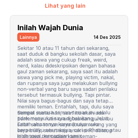
Lihat yang lain
Inilah Wajah Dunia
Lainnya
14 Des 2025
Sekitar 10 atau 11 tahun dari sekarang,
saat duduk di bangku sekolah dasar, saya
adalah siswa yang cukup freak, weird,
nerd, kalau dideskripsikan dengan bahasa
gaul zaman sekarang, saya saat itu adalah
siswa yang pick me, playing victim, nakal,
dan rupanya saya juga melakukan bullying
non-verbal yang baru saya sadari perilaku
tersebut termasuk bullying. Tapi pintar.
Nilai saya bagus-bagus dan saya tetap
memiliki teman. Entahlah, tapi, dulu saya
sempat merasa teman-teman itu selalu
Sampai suatu hari, saat itu akan ada
tidak menyukai saya di belakang. Jelas.
pertemuan rutin orangtua dan guru. Ibu
Entah alasannya karena saya suka
salah satu teman saya (bukan orang yang
berperilaku seenaknya, cari perhatian, atau
saya bully, sebut saja anak ini R) datang
iri dengan pencapaian saya.
lebih awal, kemudian kami teman-