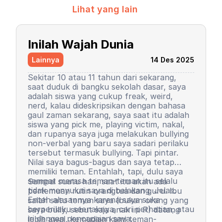
Lihat yang lain
Inilah Wajah Dunia
Lainnya
14 Des 2025
Sekitar 10 atau 11 tahun dari sekarang,
saat duduk di bangku sekolah dasar, saya
adalah siswa yang cukup freak, weird,
nerd, kalau dideskripsikan dengan bahasa
gaul zaman sekarang, saya saat itu adalah
siswa yang pick me, playing victim, nakal,
dan rupanya saya juga melakukan bullying
non-verbal yang baru saya sadari perilaku
tersebut termasuk bullying. Tapi pintar.
Nilai saya bagus-bagus dan saya tetap
memiliki teman. Entahlah, tapi, dulu saya
sempat merasa teman-teman itu selalu
Sampai suatu hari, saat itu akan ada
tidak menyukai saya di belakang. Jelas.
pertemuan rutin orangtua dan guru. Ibu
Entah alasannya karena saya suka
salah satu teman saya (bukan orang yang
berperilaku seenaknya, cari perhatian, atau
saya bully, sebut saja anak ini R) datang
iri dengan pencapaian saya.
lebih awal, kemudian kami teman-