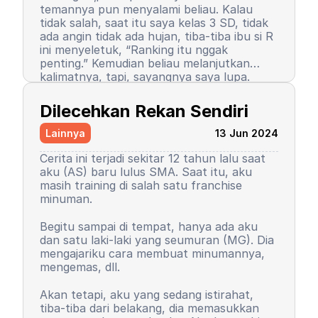
temannya pun menyalami beliau. Kalau
tidak salah, saat itu saya kelas 3 SD, tidak
ada angin tidak ada hujan, tiba-tiba ibu si R
ini menyeletuk, “Ranking itu nggak
penting.” Kemudian beliau melanjutkan
kalimatnya, tapi, sayangnya saya lupa.
Setelah kalimat itu terucap, saya merasa
Semenjak itu pula, saya berhenti menjadi
ada petir menyambar saya. Entah kenapa,
peraih ranking 1. Ranking saya turun, tapi
Dilecehkan Rekan Sendiri
sampai saat ini pun saya tidak tahu
masih 3 besar. Begitu pula rasa percaya diri
alasannya, yang pasti rasanya tidak
saya. Saya mulai menutup diri, takut salah,
Lainnya
13 Jun 2024
nyaman.
seringkali berasumsi negatif atas perilaku
teman-teman saya. Seorang teman lelaki
Cerita ini terjadi sekitar 12 tahun lalu saat
sempat mengucapkan sebuah kalimat yang
aku (AS) baru lulus SMA. Saat itu, aku
sampai sekarang bahkan hingga ajal
masih training di salah satu franchise
menjemput terpatri di ingatan saya. Saya
minuman.
sudah memaafkan karena perkataan
tersebut tidak pantas dan saya baru
Begitu sampai di tempat, hanya ada aku
paham saat di asrama. Dia bilang, “Wuuu!
Kemudian orangtua saya memutuskan
dan satu laki-laki yang seumuran (MG). Dia
Kamu tuh nggak punya harga diri!”
untuk menyekolahkan saya di asrama.
mengajariku cara membuat minumannya,
Bayangkan, siswa sekolah dasar zaman itu
Saya memutuskan untuk mengubah
mengemas, dll.
belum seperti sekarang. Saya tidak cerita
kepribadian dan perilaku. Saya mulai
kepada siapa pun, kami setelahnya juga
mengerti dan paham arti bullying. Saya
Akan tetapi, aku yang sedang istirahat,
tetap berteman, tetap menjadi duo rival
baru sadar, ternyata dulu saya orang yang
tiba-tiba dari belakang, dia memasukkan