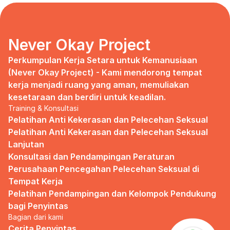
days, no mentor, no anything.
Since I began to realize that the only
“missing” puzzle of this company is the
marketing strategy, I uphold myself to fill
Never Okay Project
that position. I believe I had something to
give, I like designing, and Social Media is
Perkumpulan Kerja Setara untuk Kemanusiaan 
kinda my forte, so I did work on that solo.
(Never Okay Project) - Kami mendorong tempat 
kerja menjadi ruang yang aman, memuliakan 
Until one day I’ve had enough:
kesetaraan dan berdiri untuk keadilan.
Training & Konsultasi
I came to work finding out that they
outsourced a social media analyst (which
Pelatihan Anti Kekerasan dan Pelecehan Seksual
conveniently consists of ALL GUYS) to
Pelatihan Anti Kekerasan dan Pelecehan Seksual 
“look up” on our marketing strategy.
Lanjutan
Konsultasi dan Pendampingan Peraturan 
Don’t get me wrong, I want the best for
the company, but they didn’t even run it
Perusahaan Pencegahan Pelecehan Seksual di 
up on me that they’re trying to solve the
Tempat Kerja
marketing problem (that I was unaware
Pelatihan Pendampingan dan Kelompok Pendukung 
of).
bagi Penyintas
Bagian dari kami
I will never forget the laughs they all
shared in the meeting room, with no vagina
Cerita Penyintas