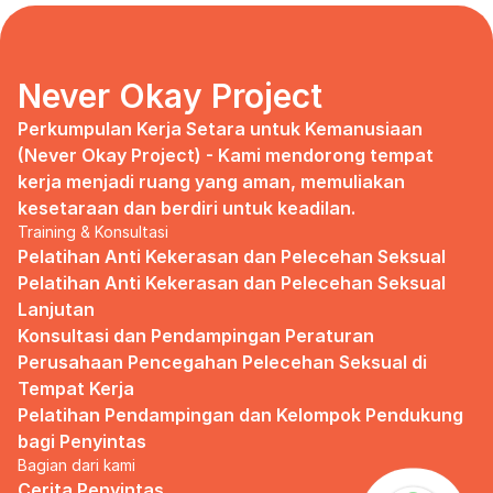
days, no mentor, no anything.
Since I began to realize that the only
“missing” puzzle of this company is the
marketing strategy, I uphold myself to fill
Never Okay Project
that position. I believe I had something to
give, I like designing, and Social Media is
Perkumpulan Kerja Setara untuk Kemanusiaan 
kinda my forte, so I did work on that solo.
(Never Okay Project) - Kami mendorong tempat 
kerja menjadi ruang yang aman, memuliakan 
Until one day I’ve had enough:
kesetaraan dan berdiri untuk keadilan.
Training & Konsultasi
I came to work finding out that they
outsourced a social media analyst (which
Pelatihan Anti Kekerasan dan Pelecehan Seksual
conveniently consists of ALL GUYS) to
Pelatihan Anti Kekerasan dan Pelecehan Seksual 
“look up” on our marketing strategy.
Lanjutan
Konsultasi dan Pendampingan Peraturan 
Don’t get me wrong, I want the best for
the company, but they didn’t even run it
Perusahaan Pencegahan Pelecehan Seksual di 
up on me that they’re trying to solve the
Tempat Kerja
marketing problem (that I was unaware
Pelatihan Pendampingan dan Kelompok Pendukung 
of).
bagi Penyintas
Bagian dari kami
I will never forget the laughs they all
shared in the meeting room, with no vagina
Cerita Penyintas