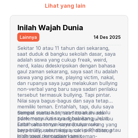
Lihat yang lain
Inilah Wajah Dunia
Lainnya
14 Des 2025
Sekitar 10 atau 11 tahun dari sekarang,
saat duduk di bangku sekolah dasar, saya
adalah siswa yang cukup freak, weird,
nerd, kalau dideskripsikan dengan bahasa
gaul zaman sekarang, saya saat itu adalah
siswa yang pick me, playing victim, nakal,
dan rupanya saya juga melakukan bullying
non-verbal yang baru saya sadari perilaku
tersebut termasuk bullying. Tapi pintar.
Nilai saya bagus-bagus dan saya tetap
memiliki teman. Entahlah, tapi, dulu saya
sempat merasa teman-teman itu selalu
Sampai suatu hari, saat itu akan ada
tidak menyukai saya di belakang. Jelas.
pertemuan rutin orangtua dan guru. Ibu
Entah alasannya karena saya suka
salah satu teman saya (bukan orang yang
berperilaku seenaknya, cari perhatian, atau
saya bully, sebut saja anak ini R) datang
iri dengan pencapaian saya.
lebih awal, kemudian kami teman-