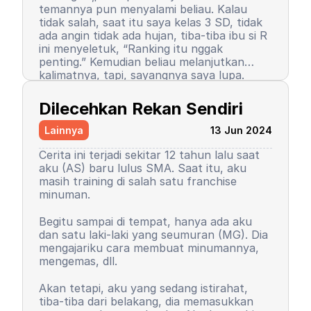
temannya pun menyalami beliau. Kalau
tidak salah, saat itu saya kelas 3 SD, tidak
ada angin tidak ada hujan, tiba-tiba ibu si R
ini menyeletuk, “Ranking itu nggak
penting.” Kemudian beliau melanjutkan
kalimatnya, tapi, sayangnya saya lupa.
Setelah kalimat itu terucap, saya merasa
Semenjak itu pula, saya berhenti menjadi
ada petir menyambar saya. Entah kenapa,
peraih ranking 1. Ranking saya turun, tapi
Dilecehkan Rekan Sendiri
sampai saat ini pun saya tidak tahu
masih 3 besar. Begitu pula rasa percaya diri
alasannya, yang pasti rasanya tidak
saya. Saya mulai menutup diri, takut salah,
Lainnya
13 Jun 2024
nyaman.
seringkali berasumsi negatif atas perilaku
teman-teman saya. Seorang teman lelaki
Cerita ini terjadi sekitar 12 tahun lalu saat
sempat mengucapkan sebuah kalimat yang
aku (AS) baru lulus SMA. Saat itu, aku
sampai sekarang bahkan hingga ajal
masih training di salah satu franchise
menjemput terpatri di ingatan saya. Saya
minuman.
sudah memaafkan karena perkataan
tersebut tidak pantas dan saya baru
Begitu sampai di tempat, hanya ada aku
paham saat di asrama. Dia bilang, “Wuuu!
Kemudian orangtua saya memutuskan
dan satu laki-laki yang seumuran (MG). Dia
Kamu tuh nggak punya harga diri!”
untuk menyekolahkan saya di asrama.
mengajariku cara membuat minumannya,
Bayangkan, siswa sekolah dasar zaman itu
Saya memutuskan untuk mengubah
mengemas, dll.
belum seperti sekarang. Saya tidak cerita
kepribadian dan perilaku. Saya mulai
kepada siapa pun, kami setelahnya juga
mengerti dan paham arti bullying. Saya
Akan tetapi, aku yang sedang istirahat,
tetap berteman, tetap menjadi duo rival
baru sadar, ternyata dulu saya orang yang
tiba-tiba dari belakang, dia memasukkan