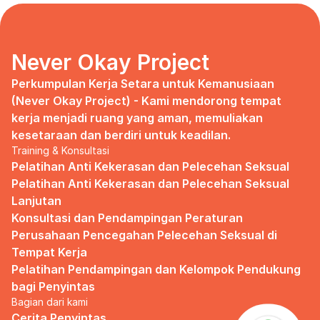
days, no mentor, no anything.
Since I began to realize that the only
“missing” puzzle of this company is the
marketing strategy, I uphold myself to fill
Never Okay Project
that position. I believe I had something to
give, I like designing, and Social Media is
Perkumpulan Kerja Setara untuk Kemanusiaan 
kinda my forte, so I did work on that solo.
(Never Okay Project) - Kami mendorong tempat 
kerja menjadi ruang yang aman, memuliakan 
Until one day I’ve had enough:
kesetaraan dan berdiri untuk keadilan.
Training & Konsultasi
I came to work finding out that they
outsourced a social media analyst (which
Pelatihan Anti Kekerasan dan Pelecehan Seksual
conveniently consists of ALL GUYS) to
Pelatihan Anti Kekerasan dan Pelecehan Seksual 
“look up” on our marketing strategy.
Lanjutan
Konsultasi dan Pendampingan Peraturan 
Don’t get me wrong, I want the best for
the company, but they didn’t even run it
Perusahaan Pencegahan Pelecehan Seksual di 
up on me that they’re trying to solve the
Tempat Kerja
marketing problem (that I was unaware
Pelatihan Pendampingan dan Kelompok Pendukung 
of).
bagi Penyintas
Bagian dari kami
I will never forget the laughs they all
shared in the meeting room, with no vagina
Cerita Penyintas