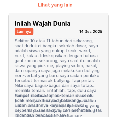
Lihat yang lain
Inilah Wajah Dunia
Lainnya
14 Des 2025
Sekitar 10 atau 11 tahun dari sekarang,
saat duduk di bangku sekolah dasar, saya
adalah siswa yang cukup freak, weird,
nerd, kalau dideskripsikan dengan bahasa
gaul zaman sekarang, saya saat itu adalah
siswa yang pick me, playing victim, nakal,
dan rupanya saya juga melakukan bullying
non-verbal yang baru saya sadari perilaku
tersebut termasuk bullying. Tapi pintar.
Nilai saya bagus-bagus dan saya tetap
memiliki teman. Entahlah, tapi, dulu saya
sempat merasa teman-teman itu selalu
Sampai suatu hari, saat itu akan ada
tidak menyukai saya di belakang. Jelas.
pertemuan rutin orangtua dan guru. Ibu
Entah alasannya karena saya suka
salah satu teman saya (bukan orang yang
berperilaku seenaknya, cari perhatian, atau
saya bully, sebut saja anak ini R) datang
iri dengan pencapaian saya.
lebih awal, kemudian kami teman-