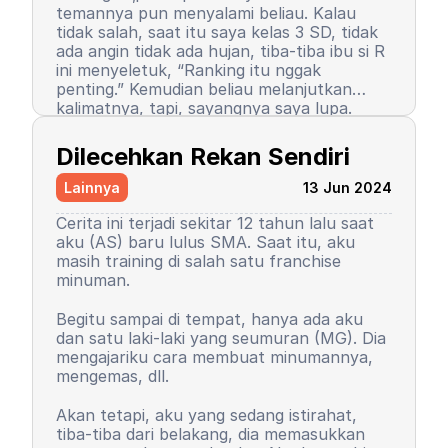
temannya pun menyalami beliau. Kalau
tidak salah, saat itu saya kelas 3 SD, tidak
ada angin tidak ada hujan, tiba-tiba ibu si R
ini menyeletuk, “Ranking itu nggak
penting.” Kemudian beliau melanjutkan
kalimatnya, tapi, sayangnya saya lupa.
Setelah kalimat itu terucap, saya merasa
Semenjak itu pula, saya berhenti menjadi
ada petir menyambar saya. Entah kenapa,
peraih ranking 1. Ranking saya turun, tapi
Dilecehkan Rekan Sendiri
sampai saat ini pun saya tidak tahu
masih 3 besar. Begitu pula rasa percaya diri
alasannya, yang pasti rasanya tidak
saya. Saya mulai menutup diri, takut salah,
Lainnya
13 Jun 2024
nyaman.
seringkali berasumsi negatif atas perilaku
teman-teman saya. Seorang teman lelaki
Cerita ini terjadi sekitar 12 tahun lalu saat
sempat mengucapkan sebuah kalimat yang
aku (AS) baru lulus SMA. Saat itu, aku
sampai sekarang bahkan hingga ajal
masih training di salah satu franchise
menjemput terpatri di ingatan saya. Saya
minuman.
sudah memaafkan karena perkataan
tersebut tidak pantas dan saya baru
Begitu sampai di tempat, hanya ada aku
paham saat di asrama. Dia bilang, “Wuuu!
Kemudian orangtua saya memutuskan
dan satu laki-laki yang seumuran (MG). Dia
Kamu tuh nggak punya harga diri!”
untuk menyekolahkan saya di asrama.
mengajariku cara membuat minumannya,
Bayangkan, siswa sekolah dasar zaman itu
Saya memutuskan untuk mengubah
mengemas, dll.
belum seperti sekarang. Saya tidak cerita
kepribadian dan perilaku. Saya mulai
kepada siapa pun, kami setelahnya juga
mengerti dan paham arti bullying. Saya
Akan tetapi, aku yang sedang istirahat,
tetap berteman, tetap menjadi duo rival
baru sadar, ternyata dulu saya orang yang
tiba-tiba dari belakang, dia memasukkan