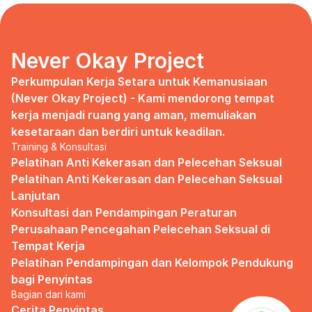
days, no mentor, no anything.
Since I began to realize that the only
“missing” puzzle of this company is the
marketing strategy, I uphold myself to fill
Never Okay Project
that position. I believe I had something to
give, I like designing, and Social Media is
Perkumpulan Kerja Setara untuk Kemanusiaan 
kinda my forte, so I did work on that solo.
(Never Okay Project) - Kami mendorong tempat 
kerja menjadi ruang yang aman, memuliakan 
Until one day I’ve had enough:
kesetaraan dan berdiri untuk keadilan.
Training & Konsultasi
I came to work finding out that they
outsourced a social media analyst (which
Pelatihan Anti Kekerasan dan Pelecehan Seksual
conveniently consists of ALL GUYS) to
Pelatihan Anti Kekerasan dan Pelecehan Seksual 
“look up” on our marketing strategy.
Lanjutan
Konsultasi dan Pendampingan Peraturan 
Don’t get me wrong, I want the best for
the company, but they didn’t even run it
Perusahaan Pencegahan Pelecehan Seksual di 
up on me that they’re trying to solve the
Tempat Kerja
marketing problem (that I was unaware
Pelatihan Pendampingan dan Kelompok Pendukung 
of).
bagi Penyintas
Bagian dari kami
I will never forget the laughs they all
shared in the meeting room, with no vagina
Cerita Penyintas