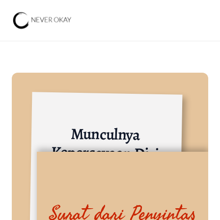
Munculnya 
Kepercayaan Diri 
Pada Diri Saya
Institusi Pendidikan dan Lembaga Penelitian
Surat dari Penyintas