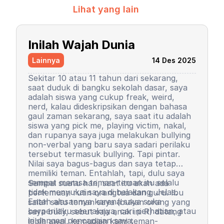
Lihat yang lain
Inilah Wajah Dunia
Lainnya
14 Des 2025
Sekitar 10 atau 11 tahun dari sekarang,
saat duduk di bangku sekolah dasar, saya
adalah siswa yang cukup freak, weird,
nerd, kalau dideskripsikan dengan bahasa
gaul zaman sekarang, saya saat itu adalah
siswa yang pick me, playing victim, nakal,
dan rupanya saya juga melakukan bullying
non-verbal yang baru saya sadari perilaku
tersebut termasuk bullying. Tapi pintar.
Nilai saya bagus-bagus dan saya tetap
memiliki teman. Entahlah, tapi, dulu saya
sempat merasa teman-teman itu selalu
Sampai suatu hari, saat itu akan ada
tidak menyukai saya di belakang. Jelas.
pertemuan rutin orangtua dan guru. Ibu
Entah alasannya karena saya suka
salah satu teman saya (bukan orang yang
berperilaku seenaknya, cari perhatian, atau
saya bully, sebut saja anak ini R) datang
iri dengan pencapaian saya.
lebih awal, kemudian kami teman-