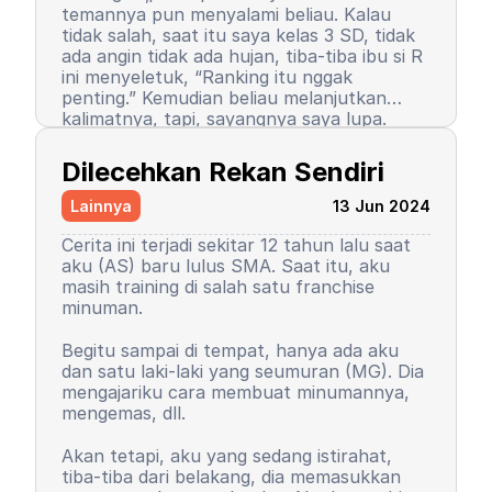
temannya pun menyalami beliau. Kalau
tidak salah, saat itu saya kelas 3 SD, tidak
ada angin tidak ada hujan, tiba-tiba ibu si R
ini menyeletuk, “Ranking itu nggak
penting.” Kemudian beliau melanjutkan
kalimatnya, tapi, sayangnya saya lupa.
Setelah kalimat itu terucap, saya merasa
Semenjak itu pula, saya berhenti menjadi
ada petir menyambar saya. Entah kenapa,
peraih ranking 1. Ranking saya turun, tapi
Dilecehkan Rekan Sendiri
sampai saat ini pun saya tidak tahu
masih 3 besar. Begitu pula rasa percaya diri
alasannya, yang pasti rasanya tidak
saya. Saya mulai menutup diri, takut salah,
Lainnya
13 Jun 2024
nyaman.
seringkali berasumsi negatif atas perilaku
teman-teman saya. Seorang teman lelaki
Cerita ini terjadi sekitar 12 tahun lalu saat
sempat mengucapkan sebuah kalimat yang
aku (AS) baru lulus SMA. Saat itu, aku
sampai sekarang bahkan hingga ajal
masih training di salah satu franchise
menjemput terpatri di ingatan saya. Saya
minuman.
sudah memaafkan karena perkataan
tersebut tidak pantas dan saya baru
Begitu sampai di tempat, hanya ada aku
paham saat di asrama. Dia bilang, “Wuuu!
Kemudian orangtua saya memutuskan
dan satu laki-laki yang seumuran (MG). Dia
Kamu tuh nggak punya harga diri!”
untuk menyekolahkan saya di asrama.
mengajariku cara membuat minumannya,
Bayangkan, siswa sekolah dasar zaman itu
Saya memutuskan untuk mengubah
mengemas, dll.
belum seperti sekarang. Saya tidak cerita
kepribadian dan perilaku. Saya mulai
kepada siapa pun, kami setelahnya juga
mengerti dan paham arti bullying. Saya
Akan tetapi, aku yang sedang istirahat,
tetap berteman, tetap menjadi duo rival
baru sadar, ternyata dulu saya orang yang
tiba-tiba dari belakang, dia memasukkan