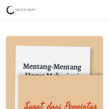
Mentang-Mentang 
Hanya Mahasiswi 
Magang
Institusi Pemerintah dan BUMN
Surat dari Penyintas