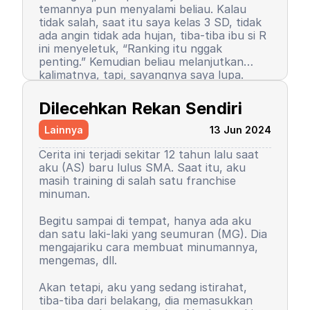
temannya pun menyalami beliau. Kalau
tidak salah, saat itu saya kelas 3 SD, tidak
ada angin tidak ada hujan, tiba-tiba ibu si R
ini menyeletuk, “Ranking itu nggak
penting.” Kemudian beliau melanjutkan
kalimatnya, tapi, sayangnya saya lupa.
Setelah kalimat itu terucap, saya merasa
Semenjak itu pula, saya berhenti menjadi
ada petir menyambar saya. Entah kenapa,
peraih ranking 1. Ranking saya turun, tapi
Dilecehkan Rekan Sendiri
sampai saat ini pun saya tidak tahu
masih 3 besar. Begitu pula rasa percaya diri
alasannya, yang pasti rasanya tidak
saya. Saya mulai menutup diri, takut salah,
Lainnya
13 Jun 2024
nyaman.
seringkali berasumsi negatif atas perilaku
teman-teman saya. Seorang teman lelaki
Cerita ini terjadi sekitar 12 tahun lalu saat
sempat mengucapkan sebuah kalimat yang
aku (AS) baru lulus SMA. Saat itu, aku
sampai sekarang bahkan hingga ajal
masih training di salah satu franchise
menjemput terpatri di ingatan saya. Saya
minuman.
sudah memaafkan karena perkataan
tersebut tidak pantas dan saya baru
Begitu sampai di tempat, hanya ada aku
paham saat di asrama. Dia bilang, “Wuuu!
Kemudian orangtua saya memutuskan
dan satu laki-laki yang seumuran (MG). Dia
Kamu tuh nggak punya harga diri!”
untuk menyekolahkan saya di asrama.
mengajariku cara membuat minumannya,
Bayangkan, siswa sekolah dasar zaman itu
Saya memutuskan untuk mengubah
mengemas, dll.
belum seperti sekarang. Saya tidak cerita
kepribadian dan perilaku. Saya mulai
kepada siapa pun, kami setelahnya juga
mengerti dan paham arti bullying. Saya
Akan tetapi, aku yang sedang istirahat,
tetap berteman, tetap menjadi duo rival
baru sadar, ternyata dulu saya orang yang
tiba-tiba dari belakang, dia memasukkan