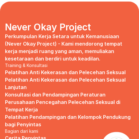
days, no mentor, no anything.
Since I began to realize that the only
“missing” puzzle of this company is the
marketing strategy, I uphold myself to fill
Never Okay Project
that position. I believe I had something to
give, I like designing, and Social Media is
Perkumpulan Kerja Setara untuk Kemanusiaan 
kinda my forte, so I did work on that solo.
(Never Okay Project) - Kami mendorong tempat 
kerja menjadi ruang yang aman, memuliakan 
Until one day I’ve had enough:
kesetaraan dan berdiri untuk keadilan.
Training & Konsultasi
I came to work finding out that they
outsourced a social media analyst (which
Pelatihan Anti Kekerasan dan Pelecehan Seksual
conveniently consists of ALL GUYS) to
Pelatihan Anti Kekerasan dan Pelecehan Seksual 
“look up” on our marketing strategy.
Lanjutan
Konsultasi dan Pendampingan Peraturan 
Don’t get me wrong, I want the best for
the company, but they didn’t even run it
Perusahaan Pencegahan Pelecehan Seksual di 
up on me that they’re trying to solve the
Tempat Kerja
marketing problem (that I was unaware
Pelatihan Pendampingan dan Kelompok Pendukung 
of).
bagi Penyintas
Bagian dari kami
I will never forget the laughs they all
shared in the meeting room, with no vagina
Cerita Penyintas