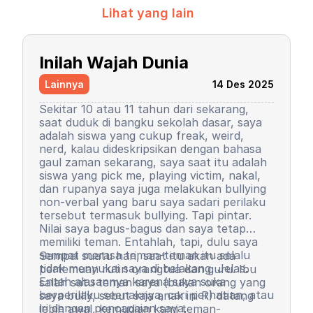
Lihat yang lain
Inilah Wajah Dunia
Lainnya
14 Des 2025
Sekitar 10 atau 11 tahun dari sekarang,
saat duduk di bangku sekolah dasar, saya
adalah siswa yang cukup freak, weird,
nerd, kalau dideskripsikan dengan bahasa
gaul zaman sekarang, saya saat itu adalah
siswa yang pick me, playing victim, nakal,
dan rupanya saya juga melakukan bullying
non-verbal yang baru saya sadari perilaku
tersebut termasuk bullying. Tapi pintar.
Nilai saya bagus-bagus dan saya tetap
memiliki teman. Entahlah, tapi, dulu saya
sempat merasa teman-teman itu selalu
Sampai suatu hari, saat itu akan ada
tidak menyukai saya di belakang. Jelas.
pertemuan rutin orangtua dan guru. Ibu
Entah alasannya karena saya suka
salah satu teman saya (bukan orang yang
berperilaku seenaknya, cari perhatian, atau
saya bully, sebut saja anak ini R) datang
iri dengan pencapaian saya.
lebih awal, kemudian kami teman-