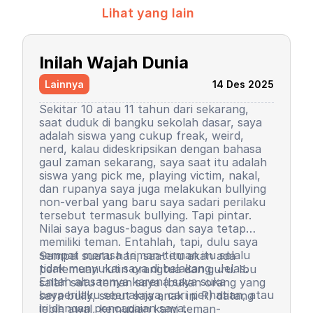
Lihat yang lain
Inilah Wajah Dunia
Lainnya
14 Des 2025
Sekitar 10 atau 11 tahun dari sekarang,
saat duduk di bangku sekolah dasar, saya
adalah siswa yang cukup freak, weird,
nerd, kalau dideskripsikan dengan bahasa
gaul zaman sekarang, saya saat itu adalah
siswa yang pick me, playing victim, nakal,
dan rupanya saya juga melakukan bullying
non-verbal yang baru saya sadari perilaku
tersebut termasuk bullying. Tapi pintar.
Nilai saya bagus-bagus dan saya tetap
memiliki teman. Entahlah, tapi, dulu saya
sempat merasa teman-teman itu selalu
Sampai suatu hari, saat itu akan ada
tidak menyukai saya di belakang. Jelas.
pertemuan rutin orangtua dan guru. Ibu
Entah alasannya karena saya suka
salah satu teman saya (bukan orang yang
berperilaku seenaknya, cari perhatian, atau
saya bully, sebut saja anak ini R) datang
iri dengan pencapaian saya.
lebih awal, kemudian kami teman-