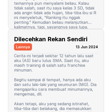
temannya pun menyalami beliau. Kalau
tidak salah, saat itu saya kelas 3 SD, tidak
ada angin tidak ada hujan, tiba-tiba ibu si R
ini menyeletuk, “Ranking itu nggak
penting.” Kemudian beliau melanjutkan
kalimatnya, tapi, sayangnya saya lupa.
Setelah kalimat itu terucap, saya merasa
Semenjak itu pula, saya berhenti menjadi
ada petir menyambar saya. Entah kenapa,
peraih ranking 1. Ranking saya turun, tapi
Dilecehkan Rekan Sendiri
sampai saat ini pun saya tidak tahu
masih 3 besar. Begitu pula rasa percaya diri
alasannya, yang pasti rasanya tidak
saya. Saya mulai menutup diri, takut salah,
Lainnya
13 Jun 2024
nyaman.
seringkali berasumsi negatif atas perilaku
teman-teman saya. Seorang teman lelaki
Cerita ini terjadi sekitar 12 tahun lalu saat
sempat mengucapkan sebuah kalimat yang
aku (AS) baru lulus SMA. Saat itu, aku
sampai sekarang bahkan hingga ajal
masih training di salah satu franchise
menjemput terpatri di ingatan saya. Saya
minuman.
sudah memaafkan karena perkataan
tersebut tidak pantas dan saya baru
Begitu sampai di tempat, hanya ada aku
paham saat di asrama. Dia bilang, “Wuuu!
Kemudian orangtua saya memutuskan
dan satu laki-laki yang seumuran (MG). Dia
Kamu tuh nggak punya harga diri!”
untuk menyekolahkan saya di asrama.
mengajariku cara membuat minumannya,
Bayangkan, siswa sekolah dasar zaman itu
Saya memutuskan untuk mengubah
mengemas, dll.
belum seperti sekarang. Saya tidak cerita
kepribadian dan perilaku. Saya mulai
kepada siapa pun, kami setelahnya juga
mengerti dan paham arti bullying. Saya
Akan tetapi, aku yang sedang istirahat,
tetap berteman, tetap menjadi duo rival
baru sadar, ternyata dulu saya orang yang
tiba-tiba dari belakang, dia memasukkan