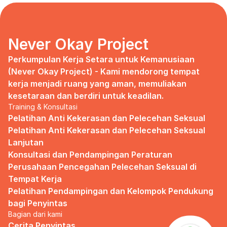
days, no mentor, no anything.
Since I began to realize that the only
“missing” puzzle of this company is the
marketing strategy, I uphold myself to fill
Never Okay Project
that position. I believe I had something to
give, I like designing, and Social Media is
Perkumpulan Kerja Setara untuk Kemanusiaan 
kinda my forte, so I did work on that solo.
(Never Okay Project) - Kami mendorong tempat 
kerja menjadi ruang yang aman, memuliakan 
Until one day I’ve had enough:
kesetaraan dan berdiri untuk keadilan.
Training & Konsultasi
I came to work finding out that they
outsourced a social media analyst (which
Pelatihan Anti Kekerasan dan Pelecehan Seksual
conveniently consists of ALL GUYS) to
Pelatihan Anti Kekerasan dan Pelecehan Seksual 
“look up” on our marketing strategy.
Lanjutan
Konsultasi dan Pendampingan Peraturan 
Don’t get me wrong, I want the best for
the company, but they didn’t even run it
Perusahaan Pencegahan Pelecehan Seksual di 
up on me that they’re trying to solve the
Tempat Kerja
marketing problem (that I was unaware
Pelatihan Pendampingan dan Kelompok Pendukung 
of).
bagi Penyintas
Bagian dari kami
I will never forget the laughs they all
shared in the meeting room, with no vagina
Cerita Penyintas