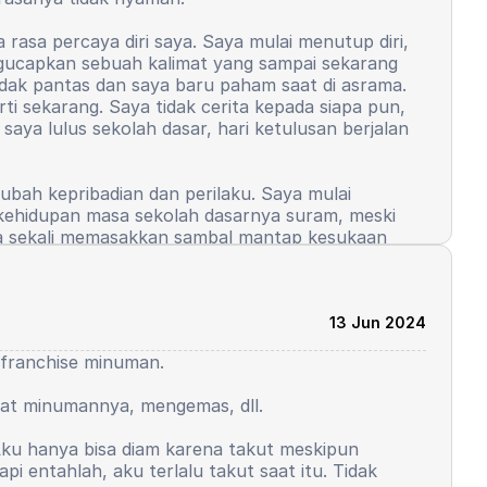
a rasa percaya diri saya. Saya mulai menutup diri,
engucapkan sebuah kalimat yang sampai sekarang
idak pantas dan saya baru paham saat di asrama.
ti sekarang. Saya tidak cerita kepada siapa pun,
aya lulus sekolah dasar, hari ketulusan berjalan
ah kepribadian dan perilaku. Saya mulai
 kehidupan masa sekolah dasarnya suram, meski
uka sekali memasakkan sambal mantap kesukaan
ri saya. Di asrama saya, ada yang namanya
kan yang hanya minat saja. Pidato tersebut
13 Jun 2024
saatnya giliran saya menggunakan Bahasa Arab.
tu franchise minuman.
aru apakah boleh sambil membaca teks? Pembimbing
mbaca teks dan pembimbing tersebut mempermalukan
uat minumannya, mengemas, dll.
, sampai saya tidak tahan untuk tidak menangis
lanjutnya saya masih berani berpidato,
 Aku hanya bisa diam karena takut meskipun
i kelas 9. Saya merasa saya mulai hilang, ini
i entahlah, aku terlalu takut saat itu. Tidak
guru, beberapa hal mulai tidak berpihak kepada