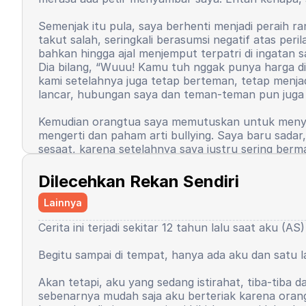
Semenjak itu pula, saya berhenti menjadi peraih ran
takut salah, seringkali berasumsi negatif atas p
bahkan hingga ajal menjemput terpatri di ingatan
Dia bilang, “Wuuu! Kamu tuh nggak punya harga dir
kami setelahnya juga tetap berteman, tetap menjad
lancar, hubungan saya dan teman-teman pun juga 
Kemudian orangtua saya memutuskan untuk menyek
mengerti dan paham arti bullying. Saya baru sada
sesaat, karena setelahnya saya justru sering be
saya. Ya, ibu mana yang tidak senang karena anak 
Dilecehkan Rekan Sendiri
Kembali di saat saya di asrama. Ada beberapa hal 
ekstrakulikuler wajib pidato. Mau tidak mau selur
Lainnya
menggunakan 3 bahasa. Bahasa Arab, Bahasa Inggri
Cerita ini terjadi sekitar 12 tahun lalu saat aku (A
Saya ingat sekali, saat di ruang kelas, saya ber
itu menjawab, katanya boleh. Tapi berbanding te
Begitu sampai di tempat, hanya ada aku dan satu 
saya, menggertak saya, mengevaluasi saya di depa
dan menyumpahi pembimbing tersebut. Rasa tidak pe
Akan tetapi, aku yang sedang istirahat, tiba-tib
mengungkapkan pendapat. Sampai rasa percaya diri i
sebenarnya mudah saja aku berteriak karena orang r
bukan saya. Sejak hari itu, saya mulai merasa bah