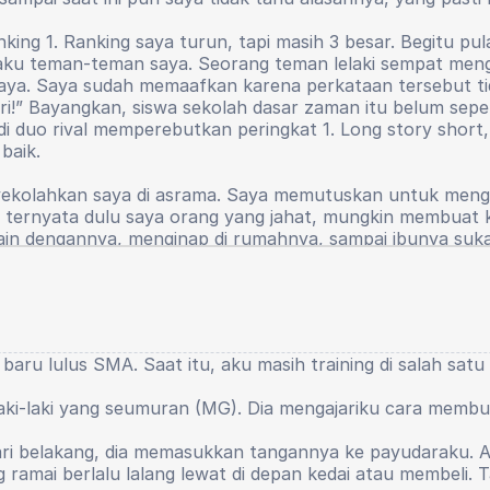
king 1. Ranking saya turun, tapi masih 3 besar. Begitu pul
erilaku teman-teman saya. Seorang teman lelaki sempat m
 saya. Saya sudah memaafkan karena perkataan tersebut t
i!” Bayangkan, siswa sekolah dasar zaman itu belum seper
i duo rival memperebutkan peringkat 1. Long story short, s
baik.
olahkan saya di asrama. Saya memutuskan untuk mengub
r, ternyata dulu saya orang yang jahat, mungkin membuat
rmain dengannya, menginap di rumahnya, sampai ibunya s
pintar ini bermain ke rumahnya.
yang saya baru sadari penyebab hilangnya rasa percaya di
uh siswa asrama pun harus mengikuti kegiatan tersebut, bu
s, dan Bahasa Indonesia. Setiap pekan bergantian. Tiba 
S) baru lulus SMA. Saat itu, aku masih training di salah sa
tanya kepada salah satu pembimbing pidato, untuk anak b
rbalik dengan realitanya. Saat saya mulai maju, saya me
laki-laki yang seumuran (MG). Dia mengajariku cara memb
n umum. Bilang katanya kenapa membaca teks, bla bla bla
rcaya diri saya mulai turun perlahan. Tapi masih ada. Se
a dari belakang, dia memasukkan tangannya ke payudaraku.
tu benar-benar menipis setipis-tipisnya saat saya duduk d
amai berlalu lalang lewat di depan kedai atau membeli. Tap
wa saya bukanlah seorang main character lagi. Akademik, 