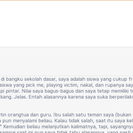
 di bangku sekolah dasar, saya adalah siswa yang cukup fr
siswa yang pick me, playing victim, nakal, dan rupanya sa
api pintar. Nilai saya bagus-bagus dan saya tetap memiliki
kang. Jelas. Entah alasannya karena saya suka berperilaku
tin orangtua dan guru. Ibu salah satu teman saya (bukan o
n menyalami beliau. Kalau tidak salah, saat itu saya kelas
g.” Kemudian beliau melanjutkan kalimatnya, tapi, sayangny
ampai saat ini pun saya tidak tahu alasannya, yang pasti