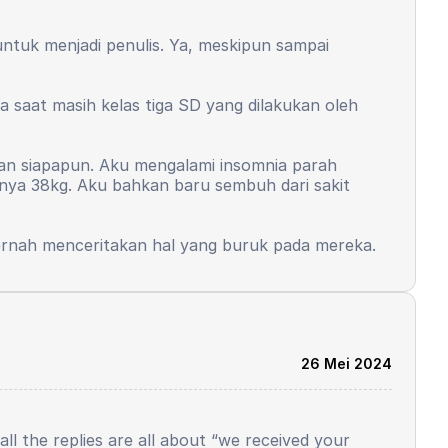
dunia mulai bicara, kalau dunia yang sebenarnya
n saya harus memberikan inout usaha yang sangat-
untuk menjadi penulis. Ya, meskipun sampai
, bahkan kepribadian saya yang dulunya seorang
s memberikan input yang besar dan lebih dari
a saat masih kelas tiga SD yang dilakukan oleh
ental juga terjadi. Inilah wajah dunia, saya tidak
l yang harus saya penuhi sebagai seorang yang
ngan siapapun. Aku mengalami insomnia parah
apa saya hanya belajar sedikit, dapat peringkat 1,
anya 38kg. Aku bahkan baru sembuh dari sakit
 pernah menceritakan hal yang buruk pada mereka.
takut terjadi lagi. Tapi, aku masih ingin menjadi
26 Mei 2024
ll the replies are all about “we received your