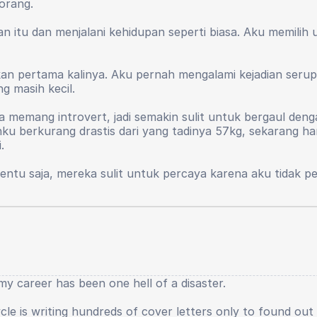
 orang.
 selalu berpihak kepada saya, semenjak hari itu rasanya 
uk jadi baik, saya harus berpura-pura untuk jadi baik, da
 itu dan menjalani kehidupan seperti biasa. Aku memilih 
 sebesar inputnya.
 diri saya belum kembali, jiwa kepemimpinan saya memudar
an sesuatu seperti lenyap. Sampai saat ini pun saya haru
 tapi inilah wajah dunia yang sebenarnya.
kan pertama kalinya. Aku pernah mengalami kejadian serup
g masih kecil.
pa hal yang menyesakkan dan merusak kesehatan fisik dan m
at. Saya juga tidak ingin segera dewasa, karena banyak ha
nya memang introvert, jadi semakin sulit untuk bergaul de
saha saya saat duduk di sekolah dasar lebih besar, ya. Ken
nku berkurang drastis dari yang tadinya 57kg, sekarang h
.
 Tentu saja, mereka sulit untuk percaya karena aku tidak
nario dan juga sutradara. Tapi, aku tidak berkuliah karena 
k tahu bagaimana caranya.
y career has been one hell of a disaster.
le is writing hundreds of cover letters only to found out a