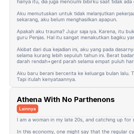
hanya itu, dia juga menciumi bibirku saat tidak ada
saya. Yang dulu rasanya semua keberuntungan akan
adalah seperti ini. Saya harus bersusah payah unt
Aku memutuskan untuk tidak melanjutkan pekerjaan
sangat besar. Padahal output yang dihasilkan tidak
Waktu berjalan, hingga saat ini pun, rasa percaya
sekarang, aku belum menghasilkan apapun.
yang adaptif, berani, tidak malu dalam menyampaik
outputnya. Beberapa hal sesekali memang berpihak,
Apakah aku trauma? Jujur saja iya. Karena, itu bu
guru Penjas. Hal itu sangat menakutkan bagiku yan
Beberapa hal baik yang tak terduga terjadi, bebera
ingin kembali kecil, karena saya seorang yang jah
Akibat dari dua kejadian ini, aku yang pada dasar
sudah dewasa. Saya kemudian berpikir, andai dulu u
selama kurang lebih sepuluh tahun ini. Berat bada
lalu saya merasa tugas saya sudah selesai?
darah rendah+gerd parah selama empat puluh hari
Baca selengkapnya
Aku baru berani bercerita ke keluarga bulan lalu.
Tapi itulah kenyataannya.
Sekarang, aku benar-benar ingin menjadi penulis ske
penulis skenario dan juga sutradara meskipun tida
Athena With No Parthenons
Baca selengkapnya
Lainnya
I am a woman in my late 20s, and catching up for m
In this economy, one might say that the regular cyc