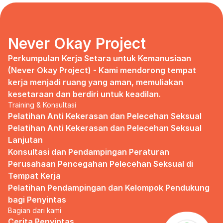
days, no mentor, no anything.
Since I began to realize that the only
“missing” puzzle of this company is the
marketing strategy, I uphold myself to fill
Never Okay Project
that position. I believe I had something to
give, I like designing, and Social Media is
Perkumpulan Kerja Setara untuk Kemanusiaan 
kinda my forte, so I did work on that solo.
(Never Okay Project) - Kami mendorong tempat 
kerja menjadi ruang yang aman, memuliakan 
Until one day I’ve had enough:
kesetaraan dan berdiri untuk keadilan.
Training & Konsultasi
I came to work finding out that they
outsourced a social media analyst (which
Pelatihan Anti Kekerasan dan Pelecehan Seksual
conveniently consists of ALL GUYS) to
Pelatihan Anti Kekerasan dan Pelecehan Seksual 
“look up” on our marketing strategy.
Lanjutan
Konsultasi dan Pendampingan Peraturan 
Don’t get me wrong, I want the best for
the company, but they didn’t even run it
Perusahaan Pencegahan Pelecehan Seksual di 
up on me that they’re trying to solve the
Tempat Kerja
marketing problem (that I was unaware
Pelatihan Pendampingan dan Kelompok Pendukung 
of).
bagi Penyintas
Bagian dari kami
I will never forget the laughs they all
shared in the meeting room, with no vagina
Cerita Penyintas