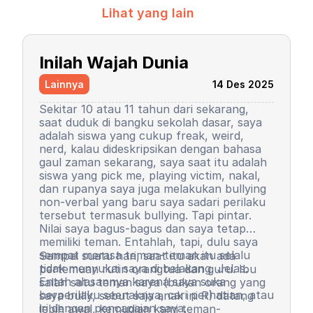
Lihat yang lain
Inilah Wajah Dunia
Lainnya
14 Des 2025
Sekitar 10 atau 11 tahun dari sekarang,
saat duduk di bangku sekolah dasar, saya
adalah siswa yang cukup freak, weird,
nerd, kalau dideskripsikan dengan bahasa
gaul zaman sekarang, saya saat itu adalah
siswa yang pick me, playing victim, nakal,
dan rupanya saya juga melakukan bullying
non-verbal yang baru saya sadari perilaku
tersebut termasuk bullying. Tapi pintar.
Nilai saya bagus-bagus dan saya tetap
memiliki teman. Entahlah, tapi, dulu saya
sempat merasa teman-teman itu selalu
Sampai suatu hari, saat itu akan ada
tidak menyukai saya di belakang. Jelas.
pertemuan rutin orangtua dan guru. Ibu
Entah alasannya karena saya suka
salah satu teman saya (bukan orang yang
berperilaku seenaknya, cari perhatian, atau
saya bully, sebut saja anak ini R) datang
iri dengan pencapaian saya.
lebih awal, kemudian kami teman-