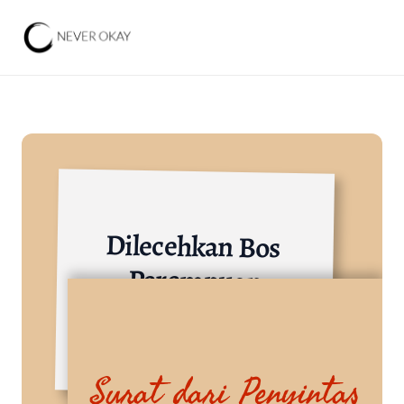
Dilecehkan Bos 
Perempuan
Industri Barang Konsumsi
Surat dari Penyintas