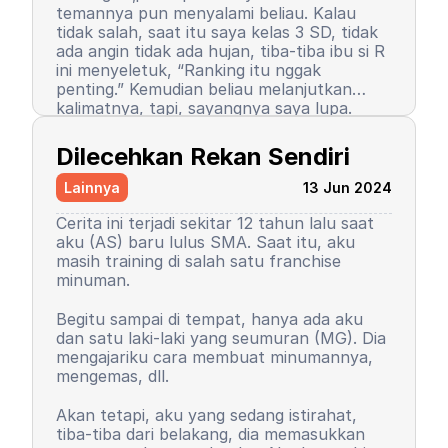
temannya pun menyalami beliau. Kalau
tidak salah, saat itu saya kelas 3 SD, tidak
ada angin tidak ada hujan, tiba-tiba ibu si R
ini menyeletuk, “Ranking itu nggak
penting.” Kemudian beliau melanjutkan
kalimatnya, tapi, sayangnya saya lupa.
Setelah kalimat itu terucap, saya merasa
Semenjak itu pula, saya berhenti menjadi
ada petir menyambar saya. Entah kenapa,
peraih ranking 1. Ranking saya turun, tapi
Dilecehkan Rekan Sendiri
sampai saat ini pun saya tidak tahu
masih 3 besar. Begitu pula rasa percaya diri
alasannya, yang pasti rasanya tidak
saya. Saya mulai menutup diri, takut salah,
Lainnya
13 Jun 2024
nyaman.
seringkali berasumsi negatif atas perilaku
teman-teman saya. Seorang teman lelaki
Cerita ini terjadi sekitar 12 tahun lalu saat
sempat mengucapkan sebuah kalimat yang
aku (AS) baru lulus SMA. Saat itu, aku
sampai sekarang bahkan hingga ajal
masih training di salah satu franchise
menjemput terpatri di ingatan saya. Saya
minuman.
sudah memaafkan karena perkataan
tersebut tidak pantas dan saya baru
Begitu sampai di tempat, hanya ada aku
paham saat di asrama. Dia bilang, “Wuuu!
Kemudian orangtua saya memutuskan
dan satu laki-laki yang seumuran (MG). Dia
Kamu tuh nggak punya harga diri!”
untuk menyekolahkan saya di asrama.
mengajariku cara membuat minumannya,
Bayangkan, siswa sekolah dasar zaman itu
Saya memutuskan untuk mengubah
mengemas, dll.
belum seperti sekarang. Saya tidak cerita
kepribadian dan perilaku. Saya mulai
kepada siapa pun, kami setelahnya juga
mengerti dan paham arti bullying. Saya
Akan tetapi, aku yang sedang istirahat,
tetap berteman, tetap menjadi duo rival
baru sadar, ternyata dulu saya orang yang
tiba-tiba dari belakang, dia memasukkan