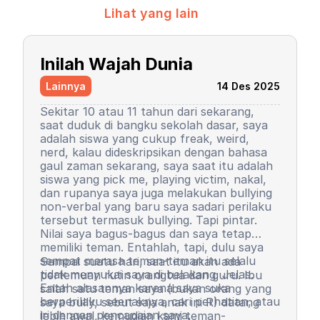
Lihat yang lain
Inilah Wajah Dunia
Lainnya
14 Des 2025
Sekitar 10 atau 11 tahun dari sekarang,
saat duduk di bangku sekolah dasar, saya
adalah siswa yang cukup freak, weird,
nerd, kalau dideskripsikan dengan bahasa
gaul zaman sekarang, saya saat itu adalah
siswa yang pick me, playing victim, nakal,
dan rupanya saya juga melakukan bullying
non-verbal yang baru saya sadari perilaku
tersebut termasuk bullying. Tapi pintar.
Nilai saya bagus-bagus dan saya tetap
memiliki teman. Entahlah, tapi, dulu saya
sempat merasa teman-teman itu selalu
Sampai suatu hari, saat itu akan ada
tidak menyukai saya di belakang. Jelas.
pertemuan rutin orangtua dan guru. Ibu
Entah alasannya karena saya suka
salah satu teman saya (bukan orang yang
berperilaku seenaknya, cari perhatian, atau
saya bully, sebut saja anak ini R) datang
iri dengan pencapaian saya.
lebih awal, kemudian kami teman-