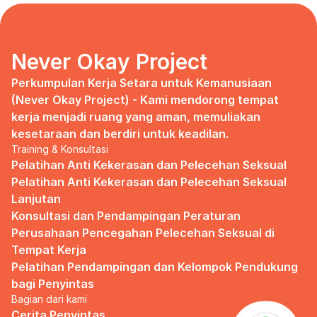
days, no mentor, no anything.
Since I began to realize that the only
“missing” puzzle of this company is the
marketing strategy, I uphold myself to fill
Never Okay Project
that position. I believe I had something to
give, I like designing, and Social Media is
Perkumpulan Kerja Setara untuk Kemanusiaan 
kinda my forte, so I did work on that solo.
(Never Okay Project) - Kami mendorong tempat 
kerja menjadi ruang yang aman, memuliakan 
Until one day I’ve had enough:
kesetaraan dan berdiri untuk keadilan.
Training & Konsultasi
I came to work finding out that they
outsourced a social media analyst (which
Pelatihan Anti Kekerasan dan Pelecehan Seksual
conveniently consists of ALL GUYS) to
Pelatihan Anti Kekerasan dan Pelecehan Seksual 
“look up” on our marketing strategy.
Lanjutan
Konsultasi dan Pendampingan Peraturan 
Don’t get me wrong, I want the best for
the company, but they didn’t even run it
Perusahaan Pencegahan Pelecehan Seksual di 
up on me that they’re trying to solve the
Tempat Kerja
marketing problem (that I was unaware
Pelatihan Pendampingan dan Kelompok Pendukung 
of).
bagi Penyintas
Bagian dari kami
I will never forget the laughs they all
shared in the meeting room, with no vagina
Cerita Penyintas