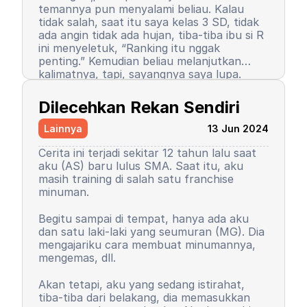
temannya pun menyalami beliau. Kalau
tidak salah, saat itu saya kelas 3 SD, tidak
ada angin tidak ada hujan, tiba-tiba ibu si R
ini menyeletuk, “Ranking itu nggak
penting.” Kemudian beliau melanjutkan
kalimatnya, tapi, sayangnya saya lupa.
Setelah kalimat itu terucap, saya merasa
Semenjak itu pula, saya berhenti menjadi
ada petir menyambar saya. Entah kenapa,
peraih ranking 1. Ranking saya turun, tapi
Dilecehkan Rekan Sendiri
sampai saat ini pun saya tidak tahu
masih 3 besar. Begitu pula rasa percaya diri
alasannya, yang pasti rasanya tidak
saya. Saya mulai menutup diri, takut salah,
Lainnya
13 Jun 2024
nyaman.
seringkali berasumsi negatif atas perilaku
teman-teman saya. Seorang teman lelaki
Cerita ini terjadi sekitar 12 tahun lalu saat
sempat mengucapkan sebuah kalimat yang
aku (AS) baru lulus SMA. Saat itu, aku
sampai sekarang bahkan hingga ajal
masih training di salah satu franchise
menjemput terpatri di ingatan saya. Saya
minuman.
sudah memaafkan karena perkataan
tersebut tidak pantas dan saya baru
Begitu sampai di tempat, hanya ada aku
paham saat di asrama. Dia bilang, “Wuuu!
Kemudian orangtua saya memutuskan
dan satu laki-laki yang seumuran (MG). Dia
Kamu tuh nggak punya harga diri!”
untuk menyekolahkan saya di asrama.
mengajariku cara membuat minumannya,
Bayangkan, siswa sekolah dasar zaman itu
Saya memutuskan untuk mengubah
mengemas, dll.
belum seperti sekarang. Saya tidak cerita
kepribadian dan perilaku. Saya mulai
kepada siapa pun, kami setelahnya juga
mengerti dan paham arti bullying. Saya
Akan tetapi, aku yang sedang istirahat,
tetap berteman, tetap menjadi duo rival
baru sadar, ternyata dulu saya orang yang
tiba-tiba dari belakang, dia memasukkan