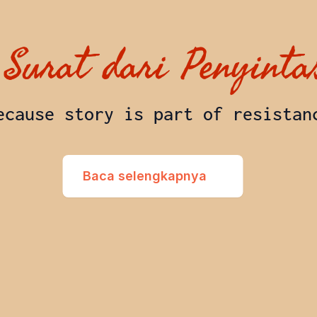
Surat dari Penyinta
ecause story is part of resistan
Baca selengkapnya