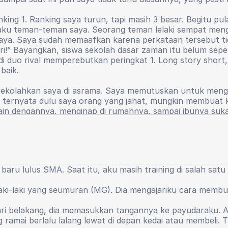
king 1. Ranking saya turun, tapi masih 3 besar. Begitu pul
erilaku teman-teman saya. Seorang teman lelaki sempat m
 saya. Saya sudah memaafkan karena perkataan tersebut t
i!” Bayangkan, siswa sekolah dasar zaman itu belum seper
i duo rival memperebutkan peringkat 1. Long story short, s
baik.
olahkan saya di asrama. Saya memutuskan untuk mengub
r, ternyata dulu saya orang yang jahat, mungkin membuat
rmain dengannya, menginap di rumahnya, sampai ibunya s
pintar ini bermain ke rumahnya.
yang saya baru sadari penyebab hilangnya rasa percaya di
uh siswa asrama pun harus mengikuti kegiatan tersebut, bu
s, dan Bahasa Indonesia. Setiap pekan bergantian. Tiba 
S) baru lulus SMA. Saat itu, aku masih training di salah sa
tanya kepada salah satu pembimbing pidato, untuk anak b
rbalik dengan realitanya. Saat saya mulai maju, saya me
laki-laki yang seumuran (MG). Dia mengajariku cara memb
n umum. Bilang katanya kenapa membaca teks, bla bla bla
rcaya diri saya mulai turun perlahan. Tapi masih ada. Se
a dari belakang, dia memasukkan tangannya ke payudaraku.
tu benar-benar menipis setipis-tipisnya saat saya duduk d
amai berlalu lalang lewat di depan kedai atau membeli. Tap
wa saya bukanlah seorang main character lagi. Akademik, 