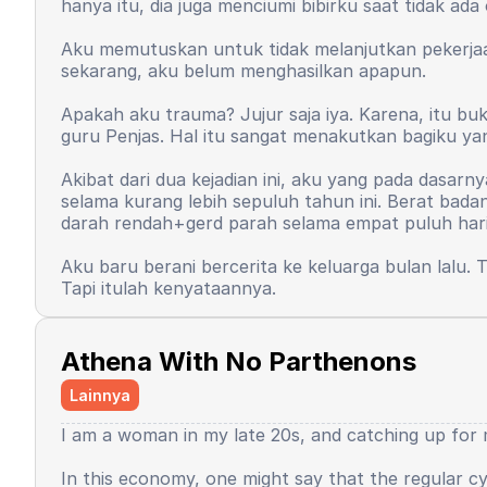
hanya itu, dia juga menciumi bibirku saat tidak ada
saya. Yang dulu rasanya semua keberuntungan akan
adalah seperti ini. Saya harus bersusah payah unt
Aku memutuskan untuk tidak melanjutkan pekerjaan
sangat besar. Padahal output yang dihasilkan tidak
Waktu berjalan, hingga saat ini pun, rasa percaya
sekarang, aku belum menghasilkan apapun.
yang adaptif, berani, tidak malu dalam menyampaik
outputnya. Beberapa hal sesekali memang berpihak,
Apakah aku trauma? Jujur saja iya. Karena, itu bu
guru Penjas. Hal itu sangat menakutkan bagiku yan
Beberapa hal baik yang tak terduga terjadi, bebera
ingin kembali kecil, karena saya seorang yang jah
Akibat dari dua kejadian ini, aku yang pada dasar
sudah dewasa. Saya kemudian berpikir, andai dulu u
selama kurang lebih sepuluh tahun ini. Berat bada
lalu saya merasa tugas saya sudah selesai?
darah rendah+gerd parah selama empat puluh hari
Baca selengkapnya
Aku baru berani bercerita ke keluarga bulan lalu.
Tapi itulah kenyataannya.
Sekarang, aku benar-benar ingin menjadi penulis ske
penulis skenario dan juga sutradara meskipun tida
Athena With No Parthenons
Baca selengkapnya
Lainnya
I am a woman in my late 20s, and catching up for m
In this economy, one might say that the regular cyc