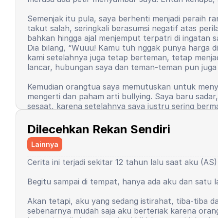
Semenjak itu pula, saya berhenti menjadi peraih ran
takut salah, seringkali berasumsi negatif atas p
bahkan hingga ajal menjemput terpatri di ingatan
Dia bilang, “Wuuu! Kamu tuh nggak punya harga dir
kami setelahnya juga tetap berteman, tetap menjad
lancar, hubungan saya dan teman-teman pun juga 
Kemudian orangtua saya memutuskan untuk menyek
mengerti dan paham arti bullying. Saya baru sada
sesaat, karena setelahnya saya justru sering be
saya. Ya, ibu mana yang tidak senang karena anak 
Dilecehkan Rekan Sendiri
Kembali di saat saya di asrama. Ada beberapa hal 
ekstrakulikuler wajib pidato. Mau tidak mau selur
Lainnya
menggunakan 3 bahasa. Bahasa Arab, Bahasa Inggri
Cerita ini terjadi sekitar 12 tahun lalu saat aku (A
Saya ingat sekali, saat di ruang kelas, saya ber
itu menjawab, katanya boleh. Tapi berbanding te
Begitu sampai di tempat, hanya ada aku dan satu 
saya, menggertak saya, mengevaluasi saya di depa
dan menyumpahi pembimbing tersebut. Rasa tidak pe
Akan tetapi, aku yang sedang istirahat, tiba-tib
mengungkapkan pendapat. Sampai rasa percaya diri i
sebenarnya mudah saja aku berteriak karena orang r
bukan saya. Sejak hari itu, saya mulai merasa bah