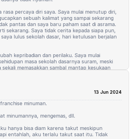
a rasa percaya diri saya. Saya mulai menutup diri,
engucapkan sebuah kalimat yang sampai sekarang
idak pantas dan saya baru paham saat di asrama.
ti sekarang. Saya tidak cerita kepada siapa pun,
aya lulus sekolah dasar, hari ketulusan berjalan
ah kepribadian dan perilaku. Saya mulai
 kehidupan masa sekolah dasarnya suram, meski
uka sekali memasakkan sambal mantap kesukaan
ri saya. Di asrama saya, ada yang namanya
kan yang hanya minat saja. Pidato tersebut
13 Jun 2024
saatnya giliran saya menggunakan Bahasa Arab.
tu franchise minuman.
aru apakah boleh sambil membaca teks? Pembimbing
mbaca teks dan pembimbing tersebut mempermalukan
uat minumannya, mengemas, dll.
, sampai saya tidak tahan untuk tidak menangis
lanjutnya saya masih berani berpidato,
 Aku hanya bisa diam karena takut meskipun
i kelas 9. Saya merasa saya mulai hilang, ini
i entahlah, aku terlalu takut saat itu. Tidak
guru, beberapa hal mulai tidak berpihak kepada