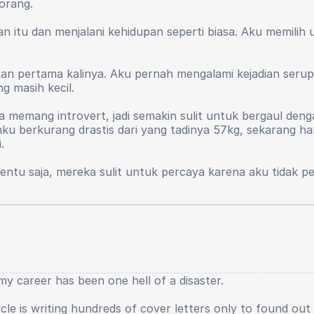
 orang.
 selalu berpihak kepada saya, semenjak hari itu rasanya 
uk jadi baik, saya harus berpura-pura untuk jadi baik, da
 itu dan menjalani kehidupan seperti biasa. Aku memilih 
 sebesar inputnya.
 diri saya belum kembali, jiwa kepemimpinan saya memudar
an sesuatu seperti lenyap. Sampai saat ini pun saya haru
 tapi inilah wajah dunia yang sebenarnya.
kan pertama kalinya. Aku pernah mengalami kejadian serup
g masih kecil.
pa hal yang menyesakkan dan merusak kesehatan fisik dan m
at. Saya juga tidak ingin segera dewasa, karena banyak ha
nya memang introvert, jadi semakin sulit untuk bergaul de
saha saya saat duduk di sekolah dasar lebih besar, ya. Ken
nku berkurang drastis dari yang tadinya 57kg, sekarang h
.
 Tentu saja, mereka sulit untuk percaya karena aku tidak
nario dan juga sutradara. Tapi, aku tidak berkuliah karena 
k tahu bagaimana caranya.
y career has been one hell of a disaster.
le is writing hundreds of cover letters only to found out a