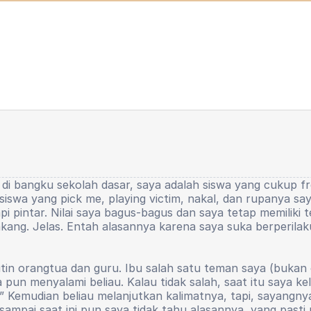
 di bangku sekolah dasar, saya adalah siswa yang cukup fr
siswa yang pick me, playing victim, nakal, dan rupanya sa
api pintar. Nilai saya bagus-bagus dan saya tetap memiliki
kang. Jelas. Entah alasannya karena saya suka berperilaku
tin orangtua dan guru. Ibu salah satu teman saya (bukan o
n menyalami beliau. Kalau tidak salah, saat itu saya kelas
g.” Kemudian beliau melanjutkan kalimatnya, tapi, sayangny
ampai saat ini pun saya tidak tahu alasannya, yang pasti