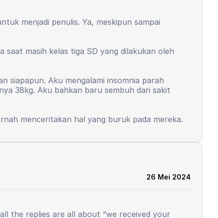
dunia mulai bicara, kalau dunia yang sebenarnya
n saya harus memberikan inout usaha yang sangat-
untuk menjadi penulis. Ya, meskipun sampai
, bahkan kepribadian saya yang dulunya seorang
s memberikan input yang besar dan lebih dari
a saat masih kelas tiga SD yang dilakukan oleh
ental juga terjadi. Inilah wajah dunia, saya tidak
l yang harus saya penuhi sebagai seorang yang
ngan siapapun. Aku mengalami insomnia parah
apa saya hanya belajar sedikit, dapat peringkat 1,
anya 38kg. Aku bahkan baru sembuh dari sakit
 pernah menceritakan hal yang buruk pada mereka.
takut terjadi lagi. Tapi, aku masih ingin menjadi
26 Mei 2024
ll the replies are all about “we received your