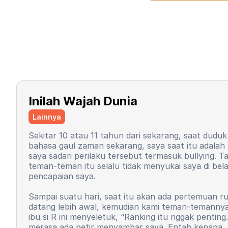
Inilah Wajah Dunia
Lainnya
Sekitar 10 atau 11 tahun dari sekarang, saat duduk
bahasa gaul zaman sekarang, saya saat itu adalah 
saya sadari perilaku tersebut termasuk bullying. T
teman-teman itu selalu tidak menyukai saya di bela
pencapaian saya.
Sampai suatu hari, saat itu akan ada pertemuan ru
datang lebih awal, kemudian kami teman-temannya pu
ibu si R ini menyeletuk, “Ranking itu nggak pentin
merasa ada petir menyambar saya. Entah kenapa, s