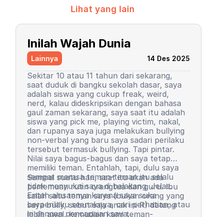
Lihat yang lain
Inilah Wajah Dunia
Lainnya
14 Des 2025
Sekitar 10 atau 11 tahun dari sekarang,
saat duduk di bangku sekolah dasar, saya
adalah siswa yang cukup freak, weird,
nerd, kalau dideskripsikan dengan bahasa
gaul zaman sekarang, saya saat itu adalah
siswa yang pick me, playing victim, nakal,
dan rupanya saya juga melakukan bullying
non-verbal yang baru saya sadari perilaku
tersebut termasuk bullying. Tapi pintar.
Nilai saya bagus-bagus dan saya tetap
memiliki teman. Entahlah, tapi, dulu saya
sempat merasa teman-teman itu selalu
Sampai suatu hari, saat itu akan ada
tidak menyukai saya di belakang. Jelas.
pertemuan rutin orangtua dan guru. Ibu
Entah alasannya karena saya suka
salah satu teman saya (bukan orang yang
berperilaku seenaknya, cari perhatian, atau
saya bully, sebut saja anak ini R) datang
iri dengan pencapaian saya.
lebih awal, kemudian kami teman-