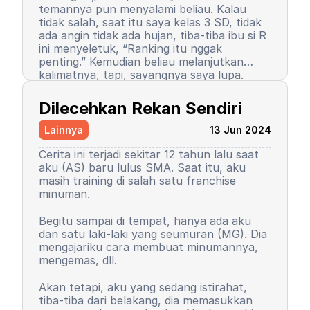
temannya pun menyalami beliau. Kalau
tidak salah, saat itu saya kelas 3 SD, tidak
ada angin tidak ada hujan, tiba-tiba ibu si R
ini menyeletuk, “Ranking itu nggak
penting.” Kemudian beliau melanjutkan
kalimatnya, tapi, sayangnya saya lupa.
Setelah kalimat itu terucap, saya merasa
Semenjak itu pula, saya berhenti menjadi
ada petir menyambar saya. Entah kenapa,
peraih ranking 1. Ranking saya turun, tapi
Dilecehkan Rekan Sendiri
sampai saat ini pun saya tidak tahu
masih 3 besar. Begitu pula rasa percaya diri
alasannya, yang pasti rasanya tidak
saya. Saya mulai menutup diri, takut salah,
Lainnya
13 Jun 2024
nyaman.
seringkali berasumsi negatif atas perilaku
teman-teman saya. Seorang teman lelaki
Cerita ini terjadi sekitar 12 tahun lalu saat
sempat mengucapkan sebuah kalimat yang
aku (AS) baru lulus SMA. Saat itu, aku
sampai sekarang bahkan hingga ajal
masih training di salah satu franchise
menjemput terpatri di ingatan saya. Saya
minuman.
sudah memaafkan karena perkataan
tersebut tidak pantas dan saya baru
Begitu sampai di tempat, hanya ada aku
paham saat di asrama. Dia bilang, “Wuuu!
Kemudian orangtua saya memutuskan
dan satu laki-laki yang seumuran (MG). Dia
Kamu tuh nggak punya harga diri!”
untuk menyekolahkan saya di asrama.
mengajariku cara membuat minumannya,
Bayangkan, siswa sekolah dasar zaman itu
Saya memutuskan untuk mengubah
mengemas, dll.
belum seperti sekarang. Saya tidak cerita
kepribadian dan perilaku. Saya mulai
kepada siapa pun, kami setelahnya juga
mengerti dan paham arti bullying. Saya
Akan tetapi, aku yang sedang istirahat,
tetap berteman, tetap menjadi duo rival
baru sadar, ternyata dulu saya orang yang
tiba-tiba dari belakang, dia memasukkan