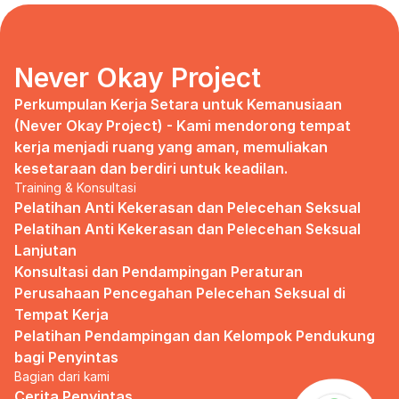
days, no mentor, no anything.
Since I began to realize that the only
“missing” puzzle of this company is the
marketing strategy, I uphold myself to fill
Never Okay Project
that position. I believe I had something to
give, I like designing, and Social Media is
Perkumpulan Kerja Setara untuk Kemanusiaan 
kinda my forte, so I did work on that solo.
(Never Okay Project) - Kami mendorong tempat 
kerja menjadi ruang yang aman, memuliakan 
Until one day I’ve had enough:
kesetaraan dan berdiri untuk keadilan.
Training & Konsultasi
I came to work finding out that they
outsourced a social media analyst (which
Pelatihan Anti Kekerasan dan Pelecehan Seksual
conveniently consists of ALL GUYS) to
Pelatihan Anti Kekerasan dan Pelecehan Seksual 
“look up” on our marketing strategy.
Lanjutan
Konsultasi dan Pendampingan Peraturan 
Don’t get me wrong, I want the best for
the company, but they didn’t even run it
Perusahaan Pencegahan Pelecehan Seksual di 
up on me that they’re trying to solve the
Tempat Kerja
marketing problem (that I was unaware
Pelatihan Pendampingan dan Kelompok Pendukung 
of).
bagi Penyintas
Bagian dari kami
I will never forget the laughs they all
shared in the meeting room, with no vagina
Cerita Penyintas