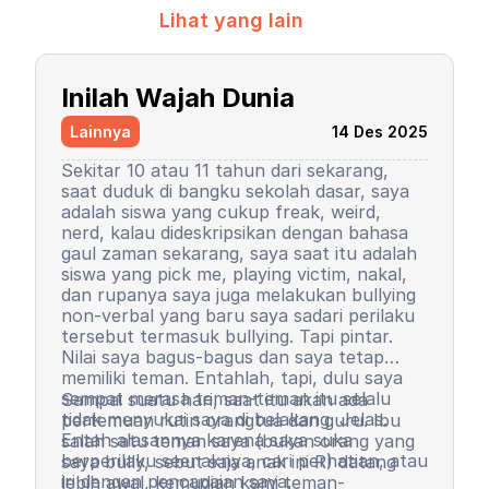
Lihat yang lain
Inilah Wajah Dunia
Lainnya
14 Des 2025
Sekitar 10 atau 11 tahun dari sekarang,
saat duduk di bangku sekolah dasar, saya
adalah siswa yang cukup freak, weird,
nerd, kalau dideskripsikan dengan bahasa
gaul zaman sekarang, saya saat itu adalah
siswa yang pick me, playing victim, nakal,
dan rupanya saya juga melakukan bullying
non-verbal yang baru saya sadari perilaku
tersebut termasuk bullying. Tapi pintar.
Nilai saya bagus-bagus dan saya tetap
memiliki teman. Entahlah, tapi, dulu saya
sempat merasa teman-teman itu selalu
Sampai suatu hari, saat itu akan ada
tidak menyukai saya di belakang. Jelas.
pertemuan rutin orangtua dan guru. Ibu
Entah alasannya karena saya suka
salah satu teman saya (bukan orang yang
berperilaku seenaknya, cari perhatian, atau
saya bully, sebut saja anak ini R) datang
iri dengan pencapaian saya.
lebih awal, kemudian kami teman-