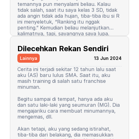
temannya pun menyalami beliau. Kalau
tidak salah, saat itu saya kelas 3 SD, tidak
ada angin tidak ada hujan, tiba-tiba ibu si R
ini menyeletuk, “Ranking itu nggak
penting.” Kemudian beliau melanjutkan
kalimatnya, tapi, sayangnya saya lupa.
Setelah kalimat itu terucap, saya merasa
Semenjak itu pula, saya berhenti menjadi
ada petir menyambar saya. Entah kenapa,
peraih ranking 1. Ranking saya turun, tapi
Dilecehkan Rekan Sendiri
sampai saat ini pun saya tidak tahu
masih 3 besar. Begitu pula rasa percaya diri
alasannya, yang pasti rasanya tidak
saya. Saya mulai menutup diri, takut salah,
Lainnya
13 Jun 2024
nyaman.
seringkali berasumsi negatif atas perilaku
teman-teman saya. Seorang teman lelaki
Cerita ini terjadi sekitar 12 tahun lalu saat
sempat mengucapkan sebuah kalimat yang
aku (AS) baru lulus SMA. Saat itu, aku
sampai sekarang bahkan hingga ajal
masih training di salah satu franchise
menjemput terpatri di ingatan saya. Saya
minuman.
sudah memaafkan karena perkataan
tersebut tidak pantas dan saya baru
Begitu sampai di tempat, hanya ada aku
paham saat di asrama. Dia bilang, “Wuuu!
Kemudian orangtua saya memutuskan
dan satu laki-laki yang seumuran (MG). Dia
Kamu tuh nggak punya harga diri!”
untuk menyekolahkan saya di asrama.
mengajariku cara membuat minumannya,
Bayangkan, siswa sekolah dasar zaman itu
Saya memutuskan untuk mengubah
mengemas, dll.
belum seperti sekarang. Saya tidak cerita
kepribadian dan perilaku. Saya mulai
kepada siapa pun, kami setelahnya juga
mengerti dan paham arti bullying. Saya
Akan tetapi, aku yang sedang istirahat,
tetap berteman, tetap menjadi duo rival
baru sadar, ternyata dulu saya orang yang
tiba-tiba dari belakang, dia memasukkan