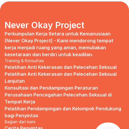
days, no mentor, no anything.
Since I began to realize that the only
“missing” puzzle of this company is the
marketing strategy, I uphold myself to fill
Never Okay Project
that position. I believe I had something to
give, I like designing, and Social Media is
Perkumpulan Kerja Setara untuk Kemanusiaan 
kinda my forte, so I did work on that solo.
(Never Okay Project) - Kami mendorong tempat 
kerja menjadi ruang yang aman, memuliakan 
Until one day I’ve had enough:
kesetaraan dan berdiri untuk keadilan.
Training & Konsultasi
I came to work finding out that they
outsourced a social media analyst (which
Pelatihan Anti Kekerasan dan Pelecehan Seksual
conveniently consists of ALL GUYS) to
Pelatihan Anti Kekerasan dan Pelecehan Seksual 
“look up” on our marketing strategy.
Lanjutan
Konsultasi dan Pendampingan Peraturan 
Don’t get me wrong, I want the best for
the company, but they didn’t even run it
Perusahaan Pencegahan Pelecehan Seksual di 
up on me that they’re trying to solve the
Tempat Kerja
marketing problem (that I was unaware
Pelatihan Pendampingan dan Kelompok Pendukung 
of).
bagi Penyintas
Bagian dari kami
I will never forget the laughs they all
shared in the meeting room, with no vagina
Cerita Penyintas