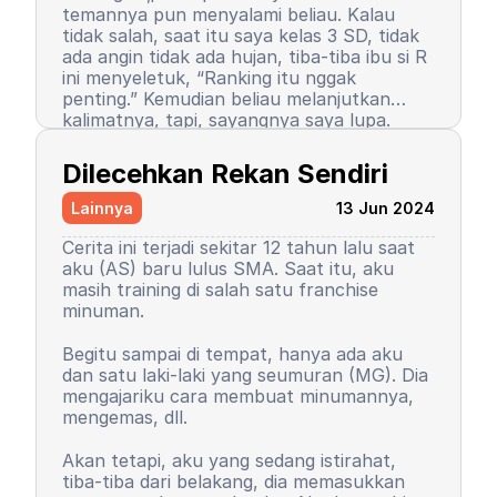
temannya pun menyalami beliau. Kalau
tidak salah, saat itu saya kelas 3 SD, tidak
ada angin tidak ada hujan, tiba-tiba ibu si R
ini menyeletuk, “Ranking itu nggak
penting.” Kemudian beliau melanjutkan
kalimatnya, tapi, sayangnya saya lupa.
Setelah kalimat itu terucap, saya merasa
Semenjak itu pula, saya berhenti menjadi
ada petir menyambar saya. Entah kenapa,
peraih ranking 1. Ranking saya turun, tapi
Dilecehkan Rekan Sendiri
sampai saat ini pun saya tidak tahu
masih 3 besar. Begitu pula rasa percaya diri
alasannya, yang pasti rasanya tidak
saya. Saya mulai menutup diri, takut salah,
Lainnya
13 Jun 2024
nyaman.
seringkali berasumsi negatif atas perilaku
teman-teman saya. Seorang teman lelaki
Cerita ini terjadi sekitar 12 tahun lalu saat
sempat mengucapkan sebuah kalimat yang
aku (AS) baru lulus SMA. Saat itu, aku
sampai sekarang bahkan hingga ajal
masih training di salah satu franchise
menjemput terpatri di ingatan saya. Saya
minuman.
sudah memaafkan karena perkataan
tersebut tidak pantas dan saya baru
Begitu sampai di tempat, hanya ada aku
paham saat di asrama. Dia bilang, “Wuuu!
Kemudian orangtua saya memutuskan
dan satu laki-laki yang seumuran (MG). Dia
Kamu tuh nggak punya harga diri!”
untuk menyekolahkan saya di asrama.
mengajariku cara membuat minumannya,
Bayangkan, siswa sekolah dasar zaman itu
Saya memutuskan untuk mengubah
mengemas, dll.
belum seperti sekarang. Saya tidak cerita
kepribadian dan perilaku. Saya mulai
kepada siapa pun, kami setelahnya juga
mengerti dan paham arti bullying. Saya
Akan tetapi, aku yang sedang istirahat,
tetap berteman, tetap menjadi duo rival
baru sadar, ternyata dulu saya orang yang
tiba-tiba dari belakang, dia memasukkan