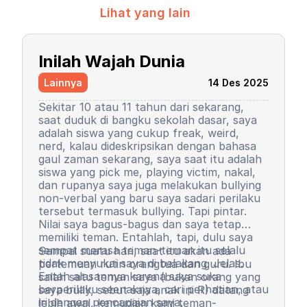
Lihat yang lain
Inilah Wajah Dunia
Lainnya
14 Des 2025
Sekitar 10 atau 11 tahun dari sekarang,
saat duduk di bangku sekolah dasar, saya
adalah siswa yang cukup freak, weird,
nerd, kalau dideskripsikan dengan bahasa
gaul zaman sekarang, saya saat itu adalah
siswa yang pick me, playing victim, nakal,
dan rupanya saya juga melakukan bullying
non-verbal yang baru saya sadari perilaku
tersebut termasuk bullying. Tapi pintar.
Nilai saya bagus-bagus dan saya tetap
memiliki teman. Entahlah, tapi, dulu saya
sempat merasa teman-teman itu selalu
Sampai suatu hari, saat itu akan ada
tidak menyukai saya di belakang. Jelas.
pertemuan rutin orangtua dan guru. Ibu
Entah alasannya karena saya suka
salah satu teman saya (bukan orang yang
berperilaku seenaknya, cari perhatian, atau
saya bully, sebut saja anak ini R) datang
iri dengan pencapaian saya.
lebih awal, kemudian kami teman-