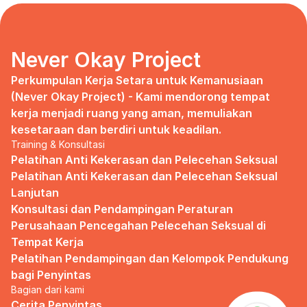
days, no mentor, no anything.
Since I began to realize that the only
“missing” puzzle of this company is the
marketing strategy, I uphold myself to fill
Never Okay Project
that position. I believe I had something to
give, I like designing, and Social Media is
Perkumpulan Kerja Setara untuk Kemanusiaan 
kinda my forte, so I did work on that solo.
(Never Okay Project) - Kami mendorong tempat 
kerja menjadi ruang yang aman, memuliakan 
Until one day I’ve had enough:
kesetaraan dan berdiri untuk keadilan.
Training & Konsultasi
I came to work finding out that they
outsourced a social media analyst (which
Pelatihan Anti Kekerasan dan Pelecehan Seksual
conveniently consists of ALL GUYS) to
Pelatihan Anti Kekerasan dan Pelecehan Seksual 
“look up” on our marketing strategy.
Lanjutan
Konsultasi dan Pendampingan Peraturan 
Don’t get me wrong, I want the best for
the company, but they didn’t even run it
Perusahaan Pencegahan Pelecehan Seksual di 
up on me that they’re trying to solve the
Tempat Kerja
marketing problem (that I was unaware
Pelatihan Pendampingan dan Kelompok Pendukung 
of).
bagi Penyintas
Bagian dari kami
I will never forget the laughs they all
shared in the meeting room, with no vagina
Cerita Penyintas