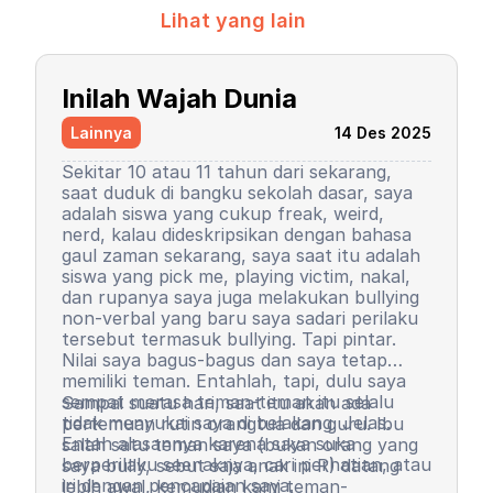
Lihat yang lain
Inilah Wajah Dunia
Lainnya
14 Des 2025
Sekitar 10 atau 11 tahun dari sekarang,
saat duduk di bangku sekolah dasar, saya
adalah siswa yang cukup freak, weird,
nerd, kalau dideskripsikan dengan bahasa
gaul zaman sekarang, saya saat itu adalah
siswa yang pick me, playing victim, nakal,
dan rupanya saya juga melakukan bullying
non-verbal yang baru saya sadari perilaku
tersebut termasuk bullying. Tapi pintar.
Nilai saya bagus-bagus dan saya tetap
memiliki teman. Entahlah, tapi, dulu saya
sempat merasa teman-teman itu selalu
Sampai suatu hari, saat itu akan ada
tidak menyukai saya di belakang. Jelas.
pertemuan rutin orangtua dan guru. Ibu
Entah alasannya karena saya suka
salah satu teman saya (bukan orang yang
berperilaku seenaknya, cari perhatian, atau
saya bully, sebut saja anak ini R) datang
iri dengan pencapaian saya.
lebih awal, kemudian kami teman-