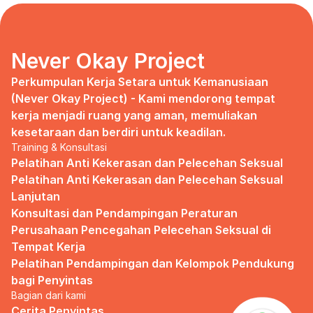
days, no mentor, no anything.
Since I began to realize that the only
“missing” puzzle of this company is the
marketing strategy, I uphold myself to fill
Never Okay Project
that position. I believe I had something to
give, I like designing, and Social Media is
Perkumpulan Kerja Setara untuk Kemanusiaan 
kinda my forte, so I did work on that solo.
(Never Okay Project) - Kami mendorong tempat 
kerja menjadi ruang yang aman, memuliakan 
Until one day I’ve had enough:
kesetaraan dan berdiri untuk keadilan.
Training & Konsultasi
I came to work finding out that they
outsourced a social media analyst (which
Pelatihan Anti Kekerasan dan Pelecehan Seksual
conveniently consists of ALL GUYS) to
Pelatihan Anti Kekerasan dan Pelecehan Seksual 
“look up” on our marketing strategy.
Lanjutan
Konsultasi dan Pendampingan Peraturan 
Don’t get me wrong, I want the best for
the company, but they didn’t even run it
Perusahaan Pencegahan Pelecehan Seksual di 
up on me that they’re trying to solve the
Tempat Kerja
marketing problem (that I was unaware
Pelatihan Pendampingan dan Kelompok Pendukung 
of).
bagi Penyintas
Bagian dari kami
I will never forget the laughs they all
shared in the meeting room, with no vagina
Cerita Penyintas