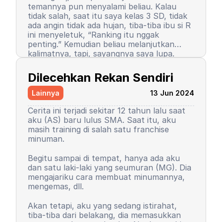
temannya pun menyalami beliau. Kalau
tidak salah, saat itu saya kelas 3 SD, tidak
ada angin tidak ada hujan, tiba-tiba ibu si R
ini menyeletuk, “Ranking itu nggak
penting.” Kemudian beliau melanjutkan
kalimatnya, tapi, sayangnya saya lupa.
Setelah kalimat itu terucap, saya merasa
Semenjak itu pula, saya berhenti menjadi
ada petir menyambar saya. Entah kenapa,
peraih ranking 1. Ranking saya turun, tapi
Dilecehkan Rekan Sendiri
sampai saat ini pun saya tidak tahu
masih 3 besar. Begitu pula rasa percaya diri
alasannya, yang pasti rasanya tidak
saya. Saya mulai menutup diri, takut salah,
Lainnya
13 Jun 2024
nyaman.
seringkali berasumsi negatif atas perilaku
teman-teman saya. Seorang teman lelaki
Cerita ini terjadi sekitar 12 tahun lalu saat
sempat mengucapkan sebuah kalimat yang
aku (AS) baru lulus SMA. Saat itu, aku
sampai sekarang bahkan hingga ajal
masih training di salah satu franchise
menjemput terpatri di ingatan saya. Saya
minuman.
sudah memaafkan karena perkataan
tersebut tidak pantas dan saya baru
Begitu sampai di tempat, hanya ada aku
paham saat di asrama. Dia bilang, “Wuuu!
Kemudian orangtua saya memutuskan
dan satu laki-laki yang seumuran (MG). Dia
Kamu tuh nggak punya harga diri!”
untuk menyekolahkan saya di asrama.
mengajariku cara membuat minumannya,
Bayangkan, siswa sekolah dasar zaman itu
Saya memutuskan untuk mengubah
mengemas, dll.
belum seperti sekarang. Saya tidak cerita
kepribadian dan perilaku. Saya mulai
kepada siapa pun, kami setelahnya juga
mengerti dan paham arti bullying. Saya
Akan tetapi, aku yang sedang istirahat,
tetap berteman, tetap menjadi duo rival
baru sadar, ternyata dulu saya orang yang
tiba-tiba dari belakang, dia memasukkan