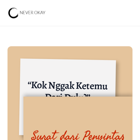
“Kok Nggak Ketemu 
Dari Dulu?”
Keuangan, Lembaga Perbankan, Sekuritas
Surat dari Penyintas