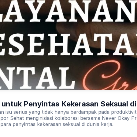
untuk Penyintas Kekerasan Seksual di
an isu serius yang tidak hanya berdampak pada produktivi
por Sehat menginisiasi kolaborasi bersama Never Okay Pro
para penyintas kekerasan seksual di dunia kerja.