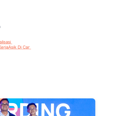
n
isasi 
jaAsik Di Car 