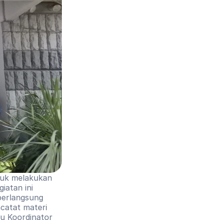
uk melakukan 
atan ini 
berlangsung 
catat materi 
u Koordinator 