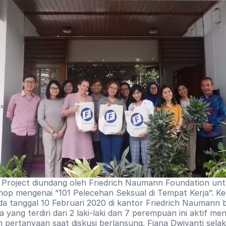
Project diundang oleh Friedrich Naumann Foundation unt
op mengenai “101 Pelecehan Seksual di Tempat Kerja”. Kegi
da tanggal 10 Februari 2020 di kantor Friedrich Naumann 
a yang terdiri dari 2 laki-laki dan 7 perempuan ini aktif men
pertanyaan saat diskusi berlansung. Fiana Dwiyanti selak