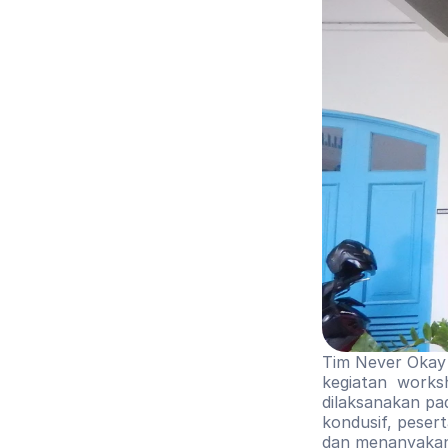
Tim Never Okay 
kegiatan  worksh
dilaksanakan pa
kondusif, pesert
dan menanyakan 