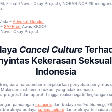
 M. Firhat (Never Okay Project), NOBAR NOP #9 mengund
tu
 Veda – 
Advokat Gender
– 
SAFEnet
 Awas KBGO!
– Never Okay Project
daya 
Cancel Culture
 Terhad
nyintas Kekerasan Seksual 
Indonesia
li ini, para narasumber menjabarkan penyebab penyintas su
 Mulai dari instrumen hukum yang tidak memadai, 
et
 progresif dari aparat, hingga reaksi negatif lingkungan so
dengan pandangan 
misoginis
 dan budaya 
victim blaming
, El
i buruknya budaya 
cancel culture
 dan efeknya terhadap pe