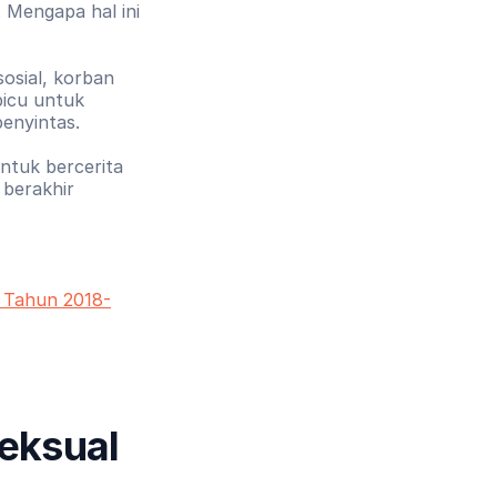
 Mengapa hal ini 
sosial, korban 
picu untuk 
penyintas.
tuk bercerita 
berakhir 
a Tahun 2018-
ksual 