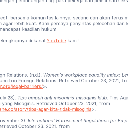
engan perlindungan bagi para pekerja dari pelecehan seksu
ect, bersama komunitas lainnya, sedang dan akan terus 
 agar lebih kuat. Kami percaya penyintas pelecehan dan k
 mendapat keadilan hukum
elengkapnya di kanal 
YouTube
 kami!
n Relations. (n.d.). 
Women’s workplace equality index: Leve
uncil on Foreign Relations. Retrieved October 23, 2021, fr
.org/legal-barriers/
>. 
uly 28). 
Tips ampuh anti misoginis-misoginis klub
. Tips Aga
yang Misoginis. Retrieved October 23, 2021, from 
ne.co/story/tips-agar-kita-tidak-misoginis
>. 
November 3). 
International Harassment Regulations for Emp
trieved October 23, 2021, from 