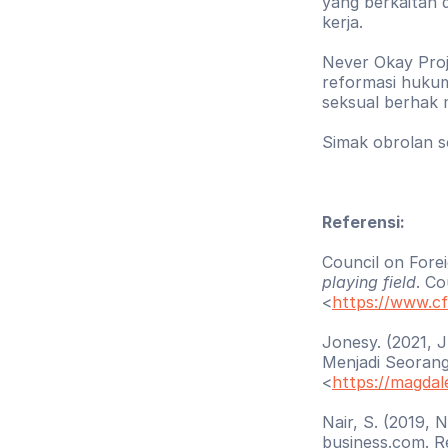
yang berkaitan d
kerja.
Never Okay Proj
reformasi hukum
seksual berhak
Simak obrolan s
Referensi:
Council on Foreig
playing field
. Co
<
https://www.cfr
Jonesy. (2021, J
Menjadi Seorang 
<
https://magdale
Nair, S. (2019, 
business.com. Re