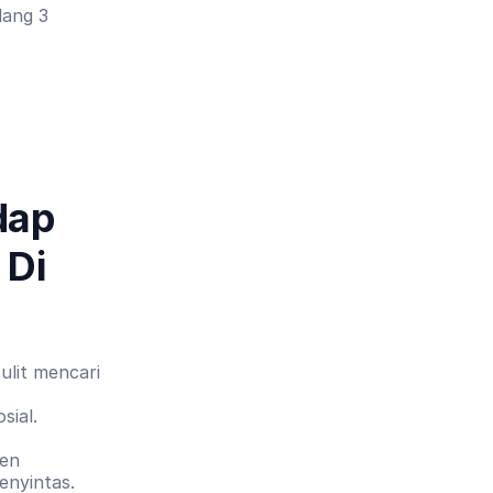
ang 3 
ap 
Di 
lit mencari 
sial.
len 
nyintas. 