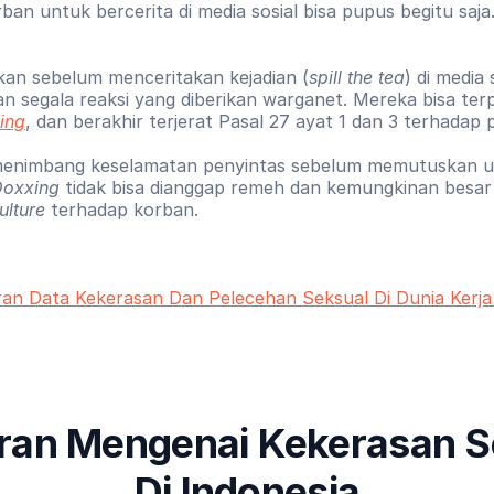
an untuk bercerita di media sosial bisa pupus begitu saja.
kan sebelum menceritakan kejadian (
spill the tea
)
di media 
an segala reaksi yang diberikan warganet. Mereka
bisa ter
ing
, dan berakhir terjerat Pasal 27 ayat 1 dan 3 terhadap 
menimbang keselamatan penyintas sebelum memutuskan un
oxxing 
tidak bisa dianggap remeh dan kemungkinan besar 
ulture 
terhadap korban.
an Data Kekerasan Dan Pelecehan Seksual Di Dunia Kerj
ran Mengenai Kekerasan Se
Di Indonesia