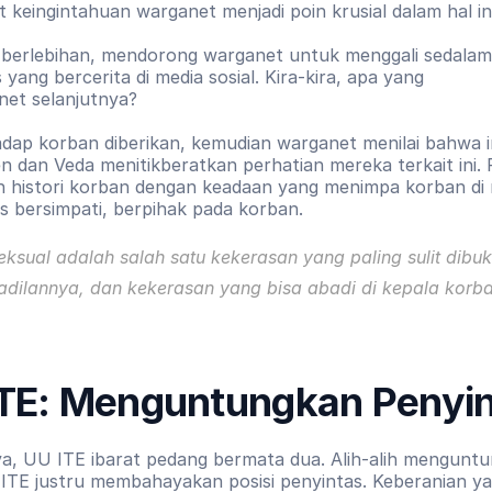
t keingintahuan warganet menjadi poin krusial dalam hal ini
 berlebihan, mendorong warganet untuk menggali sedalam
 yang bercerita di media sosial. Kira-kira, apa yang 
net selanjutnya?
dap korban diberikan, kemudian warganet menilai
bahwa i
en dan Veda menitikberatkan perhatian mereka terkait ini. 
n histori korban dengan keadaan yang menimpa korban di 
us bersimpati, berpihak pada korban.
ksual adalah salah satu kekerasan yang paling sulit dibukt
keadilannya, dan kekerasan yang bisa abadi di kepala korb
TE: Menguntungkan Penyi
ya, UU ITE ibarat pedang bermata dua. Alih-alih menguntun
ITE justru membahayakan posisi penyintas. Keberanian ya