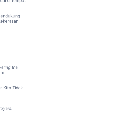
al di tempat 
mendukung 
ekerasan 
ling the 
om 
r Kita Tidak 
loyers
. 