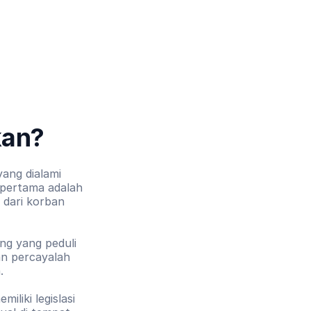
kan?
ang dialami 
pertama adalah 
dari korban 
ng yang peduli 
n percayalah 
.
iliki legislasi 