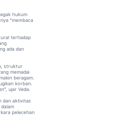
negak hukum 
hanya “membaca 
ural terhadap 
ng 
ng ada dan 
 struktur 
yang memadai 
makin beragam. 
gikan korban. 
an
”, ujar Veda.
dan aktivitas 
dalam 
rkara pelecehan 