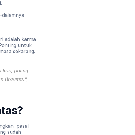
.
-dalamnya 
ni adalah karma 
Penting untuk 
masa sekarang. 
ikan, paling 
an (trauma)
”, 
ntas?
gkan, pasal 
ng sudah 