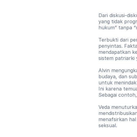
Dari diskusi-di
yang tidak prog
hukum” tanpa “
Terbukti dari pe
penyintas. Fakt
mendapatkan kea
sistem patriarki
Alvin mengungka
budaya, dan sub
untuk menindak 
Ini karena temu
Sebagai contoh,
Veda menuturkan
mendistribusika
menafsirkan hal 
seksual.