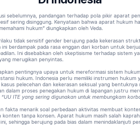
skusi sebelumnya, pandangan terhadap pola pikir aparat pe
resif sering disinggung. Kenyataan bahwa aparat hukum 
memahami hukum” diungkapkan oleh Veda.
rilaku tidak sensitif gender berujung pada kekerasan strukt
a ini berdampak pada rasa enggan dari korban untuk berjua
dilan. Ini disebabkan oleh skeptisisme terhadap sistem ya
 yang merugikan penyintas.
pkan pentingnya upaya untuk mereformasi sistem hukum,
stansi hukum. Indonesia perlu memiliki instrumen hukum 
kasus pelecehan dan kekerasan seksual yang bentuknya 
an dalam proses penegakan hukum di lapangan justru meru
 “
UU ITE yang sering digunakan untuk membungkam korb
 fakta menarik soal perbedaan aktivitas membuat konten 
n konten tanpa konsen. Aparat hukum masih salah kaprah 
ini, sehingga berujung pada bias dalam menindaklanjuti pe