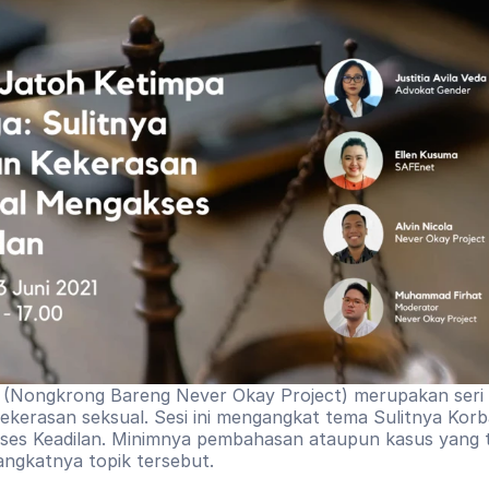
 (Nongkrong Bareng Never Okay Project) merupakan seri d
ekerasan seksual. Sesi ini mengangkat tema Sulitnya Korb
es Keadilan. Minimnya pembahasan ataupun kasus yang t
angkatnya topik tersebut.