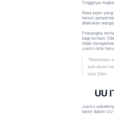
Tingginya tingka
Rasa 
kepo
 yang
histori penyintas
dilakukan warga
Prasangka terha
bagi korban. Ell
tidak mengaitka
Justru kita har
“
Kekerasan se
sulit dicari 
tutur Ellen.
UU I
Justru sebalikn
karet dalam UU 