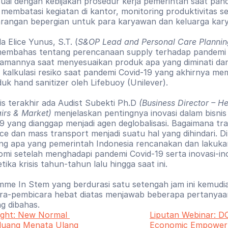
suai dengan kebijakan prosedur kerja pemerintah saat pand
embatasi kegiatan di kantor, monitoring produktivitas se
rangan bepergian untuk para karyawan dan keluarga kar
a Elice Yunus, S.T. (
S&OP Lead and Personal Care Planning 
membahas tentang perencanaan supply terhadap pandemi C
mannya saat menyesuaikan produk apa yang diminati dan
 kalkulasi resiko saat pandemi Covid-19 yang akhirnya me
k hand sanitizer oleh Lifebuoy (Unilever).
s terakhir ada Audist Subekti Ph.D 
(Business Director – He
irs & Market)
 menjelaskan pentingnya inovasi dalam bisnis 
 yang dianggap menjadi agen deglobalisasi. Bagaimana trav
e dan mass transport menjadi suatu hal yang dihindari. Di
ang apa yang pemerintah Indonesia rencanakan dan lakukan
mi setelah menghadapi pandemi Covid-19 serta inovasi-ino
tika krisis tahun-tahun lalu hingga saat ini. 
mme In Stem yang berdurasi satu setengah jam ini kemudia
ra-pembicara hebat diatas menjawab beberapa pertanyaa
ng dibahas. 
ight: New Normal 
Liputan Webinar: D
luang Menata Ulang 
Economic Empowerm