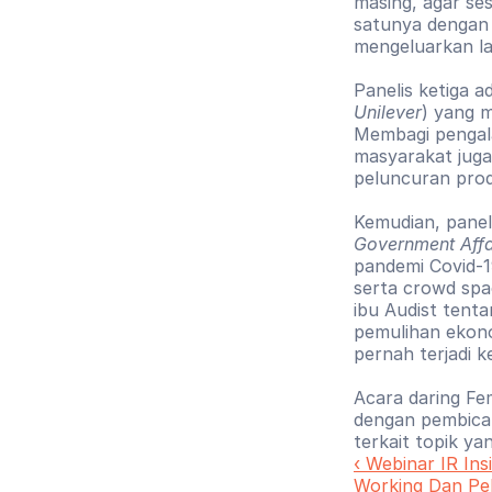
masing, agar se
satunya dengan m
mengeluarkan la
Panelis ketiga ad
Unilever
) yang 
Membagi pengala
masyarakat juga
peluncuran produ
Kemudian, paneli
Government Affa
pandemi Covid-19
serta crowd spac
ibu Audist tent
pemulihan ekono
pernah terjadi ke
Acara daring Fe
dengan pembica
terkait topik ya
‹ Webinar IR Ins
Working Dan Pe