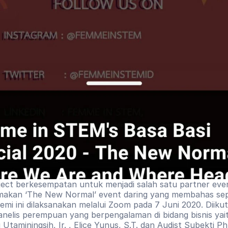
ect berkesempatan untuk menjadi salah satu partner eve
akan ‘The New Normal’ event daring yang membahas sepu
i ini dilaksanakan melalui Zoom pada 7 Juni 2020. Diikuti 
nelis perempuan yang berpengalaman di bidang bisnis yaitu
 Utaminingsih, Ir. , Elice Yunus, S.T. dan Audist Subekti Ph