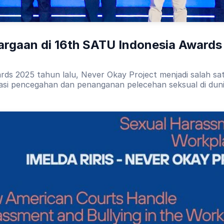
argaan di 16th SATU Indonesia Awards
rds 2025 tahun lalu, Never Okay Project menjadi salah s
kasi pencegahan dan penanganan pelecehan seksual di duni