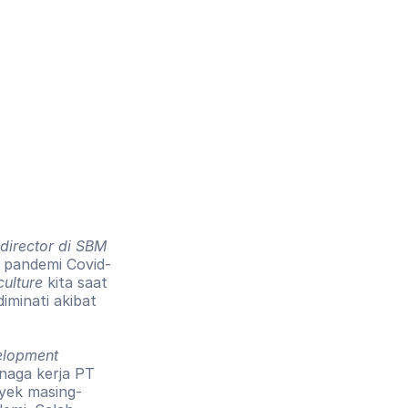
director di SBM 
 pandemi Covid-
ulture
 kita saat 
minati akibat 
lopment 
aga kerja PT 
oyek masing-