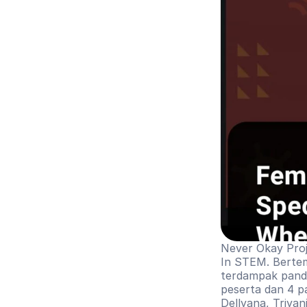
Never Okay Proj
In STEM. Bertem
terdampak pandem
peserta dan 4 pa
Dellyana, Triyani