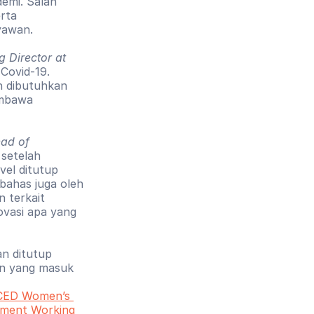
emi. Salah 
rta 
yawan.
Director at 
ovid-19. 
 dibutuhkan 
mbawa 
ad of 
setelah 
el ditutup 
bahas juga oleh 
 terkait 
vasi apa yang 
n ditutup 
n yang masuk 
CED Women’s 
ent Working 