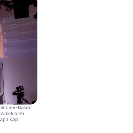
 Gender-Based 
akili oleh 
pa saja 