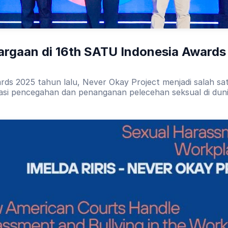
argaan di 16th SATU Indonesia Awards
rds 2025 tahun lalu, Never Okay Project menjadi salah s
kasi pencegahan dan penanganan pelecehan seksual di duni