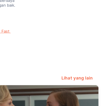
berdaya 
an baik. 
Fast 
Lihat yang lain