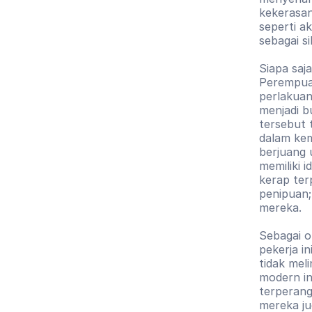
kekerasan
seperti a
sebagai s
Siapa saj
Perempuan
perlakuan 
menjadi b
tersebut 
dalam kem
berjuang 
memiliki 
kerap ter
penipuan;
mereka. 
Sebagai o
pekerja i
tidak mel
modern in
terperang
mereka ju