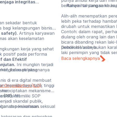
punya ambisi kerja dan meng
njaga integritas
bertanya hal yang sama kepa
Pahami tantangan khusu
Alih-alih menempatkan per
lebih peka terhadap hambat
an sekadar bentuk
dirubah untuk memastikan 
s bagi kelangsungan bisnis.
Contoh: dalam rapat, perha
 safety)
. Artinya karyawan
diulang oleh orang lain da
emas akan keselamatan
bicara dibanding rekan laki-
pemilik ide aslinya.
Deborah Vance bukan karak
ngkungan kerja yang sehat
laki pemimpin yang tidak
k positif pada performa
berkembang, gagal, dan me
Baca selengkapnya
f dan Efektif
sempurna lebih sering men
njutan.
Ini mungkin terjadi
posisi itu sejak awal. Mari
ktif, kalau pelaksananya
ng menghormati yang
dari kepemimpinan seseoran
memberikan penilaian berdas
nis di era digital membuat
memiliki daya tarik tinggi
ur Organization (ILO)
,
uk menciptakan mekanisme
stor.
an efektif.
ns
(PR).
Memiliki SOP
jadi skandal publik,
nganan perusahaan.
cehan dan kekerasan seksual
k kekerasan dan pelecehan