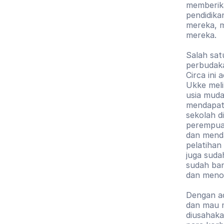
memberik
pendidika
mereka, 
mereka. 
Salah sat
perbudaka
Circa ini
Ukke meli
usia muda
mendapat 
sekolah d
perempuan
dan menda
pelatihan
juga sudah
sudah ban
dan menol
Dengan ad
dan mau m
diusahaka