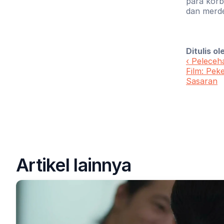
para korb
dan merde
Ditulis ol
‹ Peleceha
Film: Pek
Sasaran
Artikel lainnya