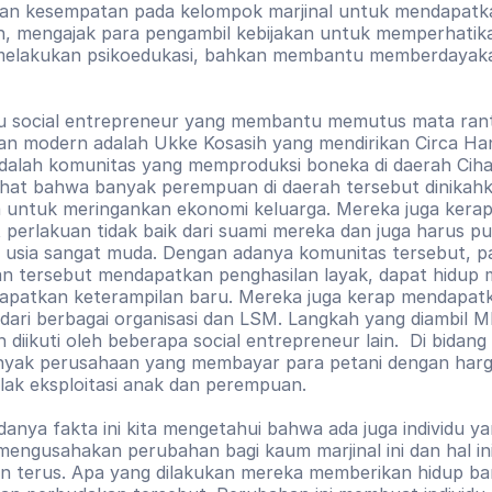
an kesempatan pada kelompok marjinal untuk mendapatka
n, mengajak para pengambil kebijakan untuk memperhatika
melakukan psikoedukasi, bahkan membantu memberdayaka
u social entrepreneur yang membantu memutus mata ranta
n modern adalah Ukke Kosasih yang mendirikan Circa Ha
 adalah komunitas yang memproduksi boneka di daerah Ciha
hat bahwa banyak perempuan di daerah tersebut dinikahk
 untuk meringankan ekonomi keluarga. Mereka juga kerap
perlakuan tidak baik dari suami mereka dan juga harus pu
i usia sangat muda. Dengan adanya komunitas tersebut, pa
 tersebut mendapatkan penghasilan layak, dapat hidup ma
patkan keterampilan baru. Mereka juga kerap mendapatk
 dari berbagai organisasi dan LSM. Langkah yang diambil M
 diikuti oleh beberapa social entrepreneur lain.  Di bidang i
yak perusahaan yang membayar para petani dengan harga
ak eksploitasi anak dan perempuan. 
anya fakta ini kita mengetahui bahwa ada juga individu yan
engusahakan perubahan bagi kaum marjinal ini dan hal ini
n terus. Apa yang dilakukan mereka memberikan hidup bar