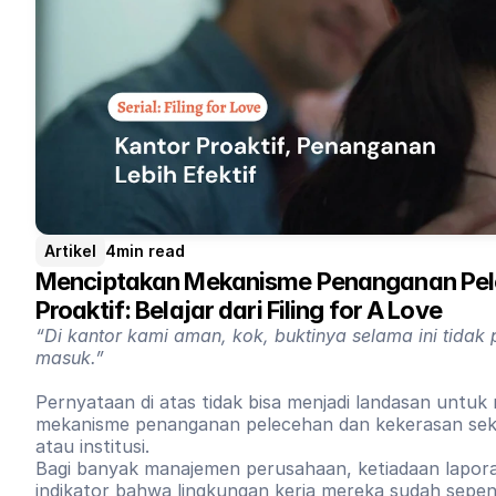
Artikel
4
min read
Menciptakan Mekanisme Penanganan Pele
Proaktif: Belajar dari Filing for A Love
“Di kantor kami aman, kok, buktinya selama ini tidak
masuk.”
Pernyataan di atas tidak bisa menjadi landasan untuk
mekanisme penanganan pelecehan dan kekerasan sek
atau institusi.
Bagi banyak manajemen perusahaan, ketiadaan laporan 
indikator bahwa lingkungan kerja mereka sudah sepe