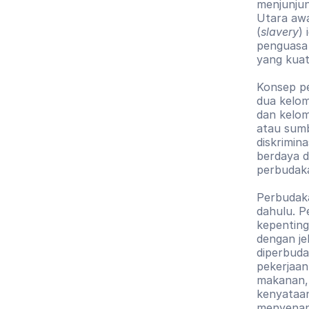
menjunjun
Utara awa
(
slavery
)
penguasa 
yang kuat
Konsep pe
dua kelom
dan kelo
atau sumb
diskrimin
berdaya d
perbudaka
Perbudaka
dahulu. P
kepenting
dengan je
diperbuda
pekerjaan
makanan, 
kenyataan
menyenan