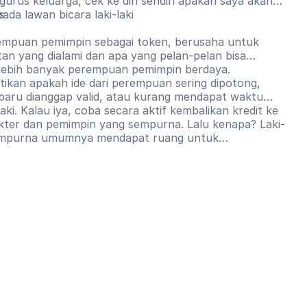
urus keluarga, cek ke diri sendiri apakah saya akan
da lawan bicara laki-laki
s
empuan pemimpin sebagai token, berusaha untuk
an yang dialami dan apa yang pelan-pelan bisa
lebih banyak perempuan pemimpin berdaya.
tikan apakah ide dari perempuan sering dipotong,
n baru dianggap valid, atau kurang mendapat waktu
laki. Kalau iya, coba secara aktif kembalikan kredit ke
ter dan pemimpin yang sempurna. Lalu kenapa? Laki-
 sempurna umumnya mendapat ruang untuk
ncoba lagi. Perempuan pemimpin yang tidak
dapat pertanyaan apakah mereka seharusnya ada di
 mulai menggeser kebiasaan lama. Jika ada kekurangan
g, seharusnya fokus terhadap hal tersebut dan tidak
arkan jenis kelamin dan stereotip gender.