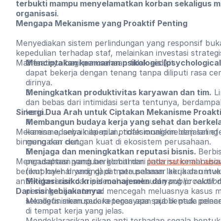
terbukti mampu menyelamatkan korban sekaligus me
organisasi
.
Mengapa Mekanisme yang Proaktif Penting
Menyediakan sistem perlindungan yang responsif buk
kepedulian terhadap staf, melainkan investasi strategi
Manfaatnya bagi perusahaan tidak sedikit
Menciptakan keamanan psikologis (psychological
dapat bekerja dengan tenang tanpa diliputi rasa c
dirinya.
Meningkatkan produktivitas karyawan dan tim.
Li
dan bebas dari intimidasi serta tentunya, berdampa
Sinergi Dua Arah untuk Ciptakan Mekanisme Proakti
kerja.
Membangun budaya kerja yang sehat dan berkela
Mekanisme, sebaik apapun, tidak mungkin berjalan efe
karena adanya nilai-nilai profesionalisme dan sali
bingung dan ciut.
mengakar dengan kuat di ekosistem perusahaan.
Menjaga dan meningkatkan reputasi bisnis.
Berbis
Mengadaptasi panduan global dari
perusahaan yang berkomitmen pada isu kemanusiaan 
International Labo
berikut hal-hal yang dapat perusahaan lakukan unt
(employer branding) di mata pelamar kerja dan inve
anti-kekerasan dan pelecehan seksual yang proaktif d
Mitigasi risiko krisis manajemen dan
public relatio
Dari sisi kebijakannya:
penanganan internal mencegah meluasnya kasus men
sekaligus memupuk kepercayaan publik pada pena
Mendefinisikan secara tegas apa saja bentuk pele
di tempat kerja yang jelas.
Mendeklarasikan sikap anti terhadap segala bentu