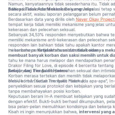
Namun, kenyataannya tidak sesederhana itu. Tidak ad
tidak ada kasus sama sekali. Dokumen regulasi tetap wa
Bahaya Tidak Ada Mekanisme yang Jelas
secara aktif, walau laporan pelanggaran belum perna
Berdasarkan data yang dirilis oleh
Never Okay Project
tempat kerja tidak memiliki mekanisme yang jelas un
kekerasan dan pelecehan seksual.
Sebanyak 34,53% responden menyebutkan bahwa tem
memiliki mekanisme anti-kekerasan dan pelecehan sek
responden lain bahkan tidak tahu apakah kantor mere
mekanisme penanganan tersebut atau belum.
Ini berbahaya.
Ketidaktahuan dan tidak adanya meka
membuat banyak korban dan saksi memilih untuk di
tahu ke mana harus melapor dan mendapatkan pena
Drakor Filing for Love, di episode 4 bercerita tentan
Belajar dari Tim Audit Haemu
junior) yang mengalami pelecehan seksual dan intimida
Korban merasa tertekan dan memilih tidak melaporkan
oleh Jo In-A (Ketua Tim Audit Haemu).
Meski korban sudah mengaku “tidak ada apa-apa”, In
penyelidikan sesuai protokol dan kebijakan yang berl
tanpa membahayakan posisi korban.
Keputusan berani In-A membuat kebijakan yang sudah
dengan efektif. Bukti-bukti berhasil dikumpulkan, pe
bisa pelan-pelan memulihkan kondisinya dan bekerja k
Kisah ini ingin menunjukkan bahwa,
intervensi yang a