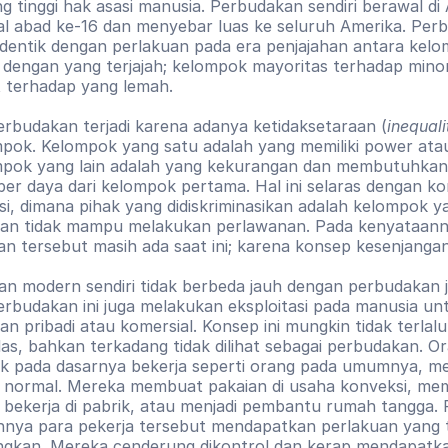
g tinggi hak asasi manusia. Perbudakan sendiri berawal di 
l abad ke-16 dan menyebar luas ke seluruh Amerika. Perb
 identik dengan perlakuan pada era penjajahan antara kelo
dengan yang terjajah; kelompok mayoritas terhadap minori
 terhadap yang lemah. 
rbudakan terjadi karena adanya ketidaksetaraan (
inequali
pok. Kelompok yang satu adalah yang memiliki power atau
mpok yang lain adalah yang kekurangan dan membutuhkan
er daya dari kelompok pertama. Hal ini selaras dengan ko
asi, dimana pihak yang didiskriminasikan adalah kelompok ya
an tidak mampu melakukan perlawanan. Pada kenyataanny
n tersebut masih ada saat ini; karena konsep kesenjangan
n modern sendiri tidak berbeda jauh dengan perbudakan 
erbudakan ini juga melakukan eksploitasi pada manusia unt
an pribadi atau komersial. Konsep ini mungkin tidak terlal
las, bahkan terkadang tidak dilihat sebagai perbudakan. Or
k pada dasarnya bekerja seperti orang pada umumnya, memi
 normal. Mereka membuat pakaian di usaha konveksi, me
bekerja di pabrik, atau menjadi pembantu rumah tangga. 
nya para pekerja tersebut mendapatkan perlakuan yang t
gkan. Mereka cenderung dikontrol dan kerap mendapatka