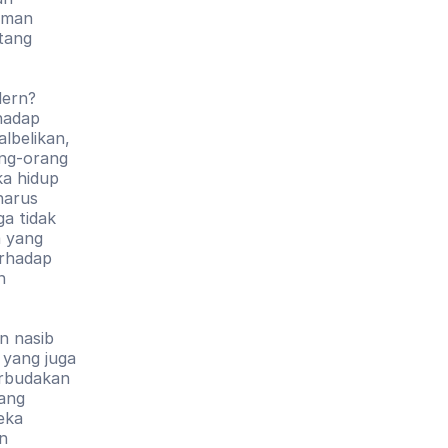
man 
tang 
ern? 
adap 
lbelikan, 
ng-orang 
a hidup 
arus 
a tidak 
 yang 
rhadap 
 
n nasib 
yang juga 
rbudakan 
ang 
ka 
 