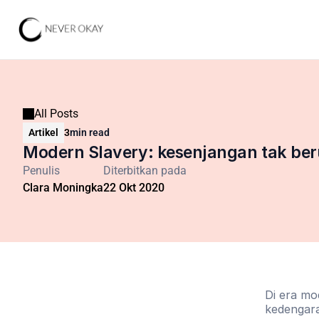
All Posts
Artikel
3
min read
Modern Slavery: kesenjangan tak be
Penulis
Diterbitkan pada
Clara Moningka
22 Okt 2020
Di era mo
kedengara