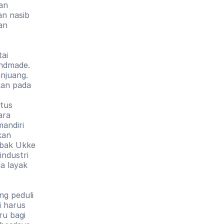
n 
n nasib 
n 
i 
ndmade. 
njuang. 
an pada 
 
tus 
ra 
ndiri 
an 
bak Ukke 
ndustri 
 layak 
g peduli 
 harus 
u bagi 