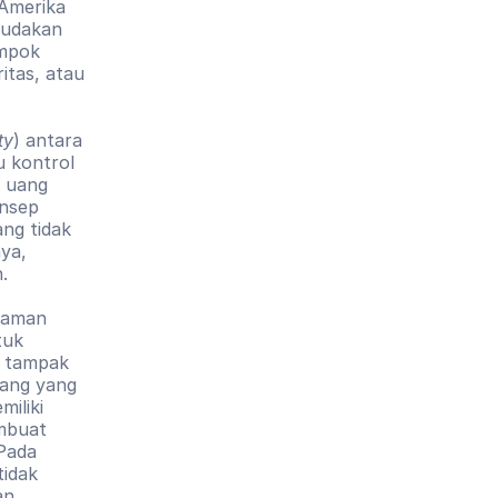
Amerika 
udakan 
mpok 
tas, atau 
ty
) antara 
 kontrol 
 uang 
nsep 
ng tidak 
a, 
. 
jaman 
uk 
u tampak 
ang yang 
liki 
mbuat 
Pada 
idak 
n 