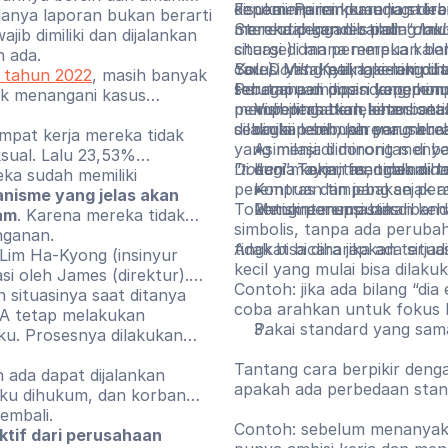
kepemimpinan karena stere
disukai. Perempuan juga l
Fenomena ini kemudian dira
anya laporan bukan berarti
Stereotip gender pada umu
merendahkan dibanding laki
mereka dengan istilah “
doub
jib dimiliki dan dijalankan
charge) dan perempuan ber
situasi di mana mereka kalah
h ada.
care). Misalnya, laki-laki d
You Don't.
Solusi yang paling sering
Ketika perempuan
 tahun 2022
, masih banyak
Perempuan dipandang penuh
sebagai pemimpin yang komp
terutama di posisi kepemim
tuk menangani kasus
penuh perhatian, emosional
memperingatkan keterbatasa
Visibilitas berlebihan: s
sebagai pemimpin yang kur
dilakukan sebuah perusah
dinilai lebih, karena me
pat kerja mereka tidak
yang menjadi minoritas di 
Asimilasi: didorong meny
sual. Lalu 23,53%
“
Di dunia kerja, fenomena
token
bagi mayoritas, tidak d
”. Token mengalami te
do
ka sudah memiliki
perempuan timpang sejak awa
Kontras dan jebakan pera
nisme yang jelas akan
Tokenisme memastikan kehad
untuk perempuan dibandin
Menginterupsi bias
am
. Karena mereka tidak
simbolis, tanpa ada perub
nganan.
tidak bisa diharapkan terja
Angkat bicara jika ada situ
g Lim Ha-Kyong (insinyur
kecil yang mulai bisa dilakuk
si oleh James (direktur).
Contoh: jika ada bilang “di
 situasinya saat ditanya
coba arahkan untuk fokus 
-A tetap melakukan
Pakai standard yang sam
aku. Prosesnya dilakukan
Tantang cara berpikir deng
 ada dapat dijalankan
apakah ada perbedaan stan
laku dihukum, dan korban
embali.
Contoh: sebelum menanyak
ktif dari perusahaan