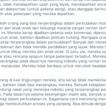
, tidak mendapatkan upah yang layak, mendapatkan anca
kan dideportasi (untuk pekerja asing), atau dianggap berhu
ilih atas pekerjaan yang mereka dapatkan. 
akah orang yang bisa terperangkap dalam perbudakan mod
 dan anak-anak dari keluarga marjinal sangat rentan terh
ini. Mereka kerap dijadikan pekerja seks komersial, diperjua
uruh anak, bahkan dijadikan jaminan hutang. Mengapa ora
tetap terperangkap dalam perbudakan? Banyak dari merek
iskinan dan tidak memiliki pendidikan yang layak. Mereka h
untuk hidup mereka dan anak-anak. Di satu sisi, mereka jug
ide atau rencana apapun tanpa pekerjaan tersebut. Mereka
perangkap pada dasarnya memang individu yang rentan te
 manipulasi. Mereka tidak berdaya untuk merubah keadaan
rang di luar lingkungan mereka, kita kerap tidak memikirka
ni, bahkan tidak bisa menjangkau mereka. Banyak kebijakan 
indungi nasib yang menimpa individu yang terperangkap pe
i. Pada dasarnya selama kesenjangan masih ada, banyak y
kap dalam perbudakan ini. Bagaimana cara menolong mere
ga membutuhkan proses yang panjang. Bisa dimulai dengan