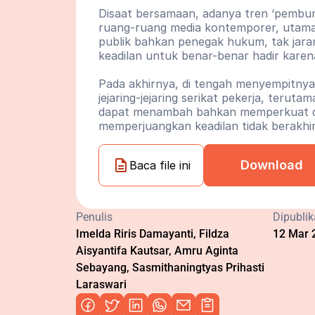
Disaat bersamaan, adanya tren ‘pembun
ruang-ruang media kontemporer, utaman
publik bahkan penegak hukum, tak jara
keadilan untuk benar-benar hadir karen
Pada akhirnya, di tengah menyempitnya
jejaring-jejaring serikat pekerja, terut
dapat menambah bahkan memperkuat disku
memperjuangkan keadilan tidak berakhi
Download
Baca file ini
Penulis
Dipubli
Imelda Riris Damayanti, Fildza 
12 Mar 
Aisyantifa Kautsar, Amru Aginta 
Sebayang, Sasmithaningtyas Prihasti 
Laraswari