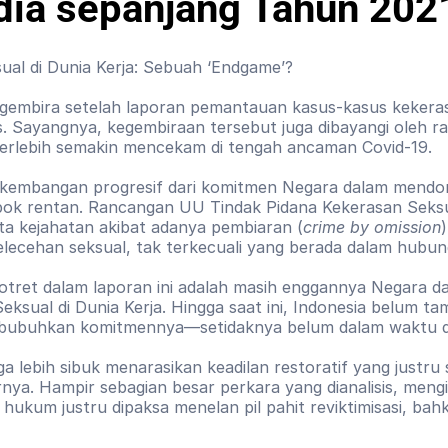
ia sepanjang Tahun 202
al di Dunia Kerja: Sebuah ‘Endgame’?
mbira setelah laporan pemantauan kasus-kasus kekerasan
is. Sayangnya, kegembiraan tersebut juga dibayangi oleh ra
terlebih semakin mencekam di tengah ancaman Covid-19.
rkembangan progresif dari komitmen Negara dalam mendor
pok rentan. Rancangan UU Tindak Pidana Kekerasan Seksua
a kejahatan akibat adanya pembiaran (
crime by omission
ecehan seksual, tak terkecuali yang berada dalam hubung
otret dalam laporan ini adalah masih enggannya Negara da
ual di Dunia Kerja. Hingga saat ini, Indonesia belum tampa
bubuhkan komitmennya—setidaknya belum dalam waktu deka
 lebih sibuk menarasikan keadilan restoratif yang justru 
nya. Hampir sebagian besar perkara yang dianalisis, mengi
hukum justru dipaksa menelan pil pahit reviktimisasi, ba