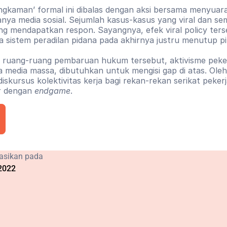
gkaman’ formal ini dibalas dengan aksi bersama menyuara
ya media sosial. Sejumlah kasus-kasus yang viral dan se
ng mendapatkan respon. Sayangnya, efek viral policy ter
a sistem peradilan pidana pada akhirnya justru menutup pi
 ruang-ruang pembaruan hukum tersebut, aktivisme peker
ama media massa, dibutuhkan untuk mengisi gap di atas. Oleh 
rsus kolektivitas kerja bagi rekan-rekan serikat pekerja 
r dengan 
endgame
.
kasikan pada
2022