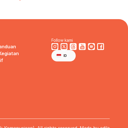
a
Follow kami
Panduan
Select Language
 Kegiatan
Indonesian
ID
if