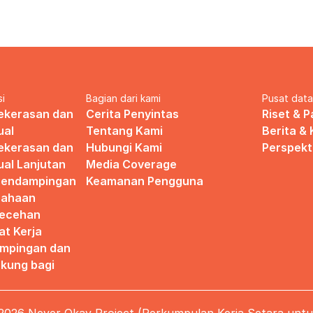
si
Bagian dari kami
Pusat dat
ekerasan dan 
Cerita Penyintas
Riset & 
ual
Tentang Kami
Berita &
ekerasan dan 
Hubungi Kami
Perspekt
al Lanjutan
Media Coverage
Pendampingan 
Keamanan Pengguna
ahaan 
ecehan 
at Kerja
mpingan dan 
ung bagi 