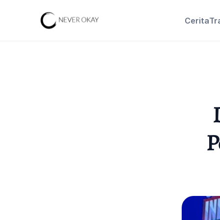
Cerita
Tr
P