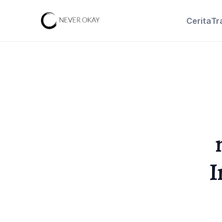
Cerita
Tr
I