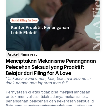
Artikel
4
min read
Menciptakan Mekanisme Penanganan 
Pelecehan Seksual yang Proaktif: 
Belajar dari Filing for A Love
“Di kantor kami aman, kok, buktinya selama ini
tidak pernah ada laporan masuk.”
Pernyataan di atas tidak bisa menjadi landasan
untuk memvalidasi tidak adanya mekanisme
penanganan pelecehan dan kekerasan seksual di
sebuah perusahaan atau institusi.
Bagi banyak manajemen perusahaan, ketiadaan