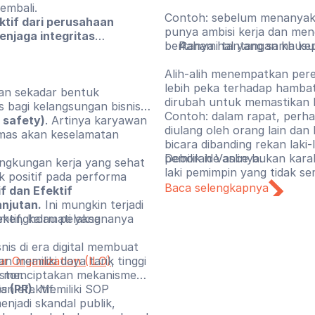
embali.
Contoh: sebelum menanyak
ktif dari perusahaan
punya ambisi kerja dan meng
njaga integritas
bertanya hal yang sama kepa
Pahami tantangan khusu
Alih-alih menempatkan per
lebih peka terhadap hambat
an sekadar bentuk
dirubah untuk memastikan 
s bagi kelangsungan bisnis.
Contoh: dalam rapat, perha
 safety)
. Artinya karyawan
diulang oleh orang lain da
emas akan keselamatan
bicara dibanding rekan laki-
pemilik ide aslinya.
Deborah Vance bukan karak
ngkungan kerja yang sehat
laki pemimpin yang tidak
k positif pada performa
berkembang, gagal, dan me
Baca selengkapnya
f dan Efektif
sempurna lebih sering men
njutan.
Ini mungkin terjadi
posisi itu sejak awal. Mari
ktif, kalau pelaksananya
ng menghormati yang
dari kepemimpinan seseoran
memberikan penilaian berdas
nis di era digital membuat
memiliki daya tarik tinggi
ur Organization (ILO)
,
uk menciptakan mekanisme
stor.
an efektif.
ns
(PR).
Memiliki SOP
jadi skandal publik,