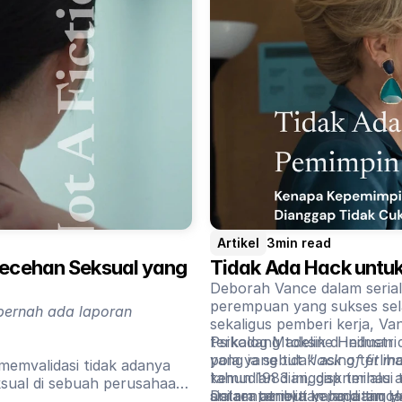
Artikel
3
min read
cehan Seksual yang 
Tidak Ada Hack untu
Deborah Vance dalam seria
perempuan yang sukses sela
 pernah ada laporan
sekaligus pemberi kerja, Van
terkadang toksik di industr
Psikolog Madeline Heilman
pola yang tidak asing terlih
yang ia sebut “
lack of fit m
 memvalidasi tidak adanya
kemudian dianggap terlalu 
tahun 1983 ini, diskriminas
sual di sebuah perusahaan
sisi rentannya kepada tim y
antara atribut yang diangga
Dalam penelitian lanjutan H