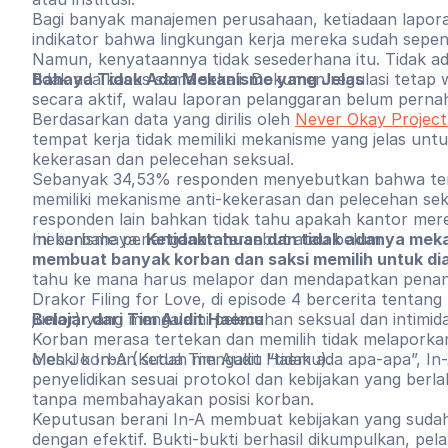
Bagi banyak manajemen perusahaan, ketiadaan laporan 
indikator bahwa lingkungan kerja mereka sudah sepe
Namun, kenyataannya tidak sesederhana itu. Tidak ad
tidak ada kasus sama sekali. Dokumen regulasi tetap wa
Bahaya Tidak Ada Mekanisme yang Jelas
secara aktif, walau laporan pelanggaran belum perna
Berdasarkan data yang dirilis oleh
Never Okay Project
tempat kerja tidak memiliki mekanisme yang jelas un
kekerasan dan pelecehan seksual.
Sebanyak 34,53% responden menyebutkan bahwa tem
memiliki mekanisme anti-kekerasan dan pelecehan sek
responden lain bahkan tidak tahu apakah kantor mere
mekanisme penanganan tersebut atau belum.
Ini berbahaya.
Ketidaktahuan dan tidak adanya meka
membuat banyak korban dan saksi memilih untuk di
tahu ke mana harus melapor dan mendapatkan pena
Drakor Filing for Love, di episode 4 bercerita tentan
Belajar dari Tim Audit Haemu
junior) yang mengalami pelecehan seksual dan intimida
Korban merasa tertekan dan memilih tidak melaporkan
oleh Jo In-A (Ketua Tim Audit Haemu).
Meski korban sudah mengaku “tidak ada apa-apa”, In
penyelidikan sesuai protokol dan kebijakan yang berl
tanpa membahayakan posisi korban.
Keputusan berani In-A membuat kebijakan yang sudah
dengan efektif. Bukti-bukti berhasil dikumpulkan, pe