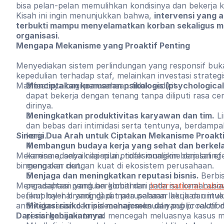
bisa pelan-pelan memulihkan kondisinya dan bekerja k
Kisah ini ingin menunjukkan bahwa,
intervensi yang a
terbukti mampu menyelamatkan korban sekaligus me
organisasi
.
Mengapa Mekanisme yang Proaktif Penting
Menyediakan sistem perlindungan yang responsif buk
kepedulian terhadap staf, melainkan investasi strategi
Manfaatnya bagi perusahaan tidak sedikit
Menciptakan keamanan psikologis (psychological
dapat bekerja dengan tenang tanpa diliputi rasa c
dirinya.
Meningkatkan produktivitas karyawan dan tim.
Li
dan bebas dari intimidasi serta tentunya, berdampa
Sinergi Dua Arah untuk Ciptakan Mekanisme Proakti
kerja.
Membangun budaya kerja yang sehat dan berkela
Mekanisme, sebaik apapun, tidak mungkin berjalan efe
karena adanya nilai-nilai profesionalisme dan sali
bingung dan ciut.
mengakar dengan kuat di ekosistem perusahaan.
Menjaga dan meningkatkan reputasi bisnis.
Berbis
Mengadaptasi panduan global dari
perusahaan yang berkomitmen pada isu kemanusiaan 
International Labo
berikut hal-hal yang dapat perusahaan lakukan unt
(employer branding) di mata pelamar kerja dan inve
anti-kekerasan dan pelecehan seksual yang proaktif d
Mitigasi risiko krisis manajemen dan
public relatio
Dari sisi kebijakannya:
penanganan internal mencegah meluasnya kasus men