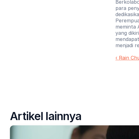
Berkolabo
para peny
dedikasik
Perempuan
meminta A
yang diki
mendapatk
menjadi r
‹ Rain Ch
Artikel lainnya