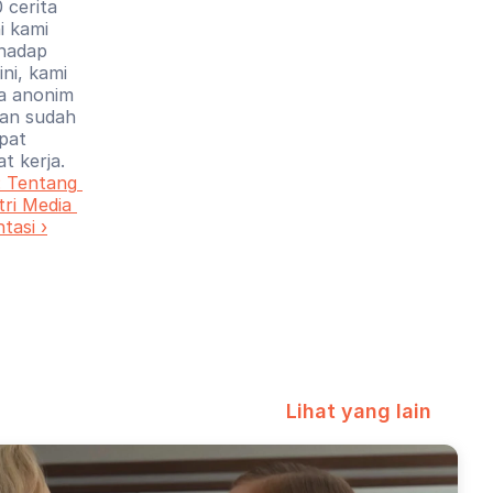
cerita 
ni kami 
hadap 
i, kami 
 anonim 
an sudah 
pat 
t kerja.
 Tentang 
ri Media 
tasi ›
Lihat yang lain