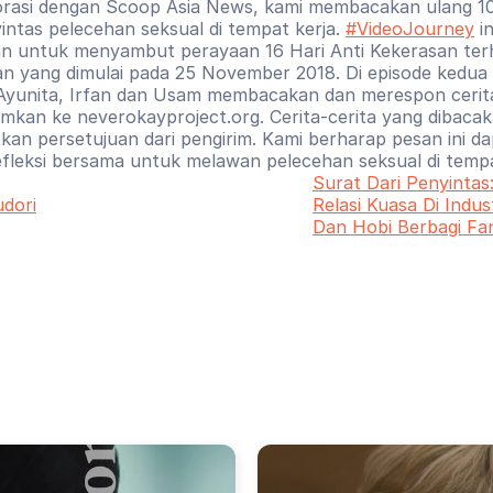
rasi dengan Scoop Asia News, kami membacakan ulang 10 
intas pelecehan seksual di tempat kerja. 
#VideoJourney
 i
an untuk menyambut perayaan 16 Hari Anti Kekerasan ter
 yang dimulai pada 25 November 2018. Di episode kedua in
yunita, Irfan dan Usam membacakan dan merespon cerita
rimkan ke neverokayproject.org. Cerita-cerita yang dibacak
an persetujuan dari pengirim. Kami berharap pesan ini da
efleksi bersama untuk melawan pelecehan seksual di tempa
Surat Dari Penyintas:
udori
Relasi Kuasa Di Indust
Dan Hobi Berbagi Fan