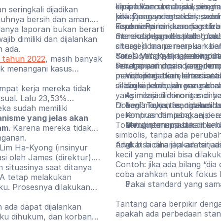
karier Vance menjadi pengin
diperlukan untuk sukses, te
eksperimen berbeda, ditemu
seringkali dijadikan
kita yang secara tidak sa
laki. Dengan kata lain, pe
pekerjaan yang secara tradisi
nuhnya bersih dan aman.
kepemimpinan karena stere
disukai. Perempuan juga l
Fenomena ini kemudian dira
anya laporan bukan berarti
Stereotip gender pada umu
merendahkan dibanding laki
mereka dengan istilah “
doub
jib dimiliki dan dijalankan
charge) dan perempuan ber
situasi di mana mereka kalah
h ada.
care). Misalnya, laki-laki d
You Don't.
Solusi yang paling sering
Ketika perempuan
 tahun 2022
, masih banyak
Perempuan dipandang penuh
sebagai pemimpin yang komp
terutama di posisi kepemim
tuk menangani kasus
penuh perhatian, emosional
memperingatkan keterbatasa
Visibilitas berlebihan: s
sebagai pemimpin yang kur
dilakukan sebuah perusah
dinilai lebih, karena me
pat kerja mereka tidak
yang menjadi minoritas di 
Asimilasi: didorong meny
sual. Lalu 23,53%
“
Di dunia kerja, fenomena
token
bagi mayoritas, tidak d
”. Token mengalami te
do
ka sudah memiliki
perempuan timpang sejak awa
Kontras dan jebakan pera
nisme yang jelas akan
Tokenisme memastikan kehad
untuk perempuan dibandin
Menginterupsi bias
am
. Karena mereka tidak
simbolis, tanpa ada perub
nganan.
tidak bisa diharapkan terja
Angkat bicara jika ada situ
g Lim Ha-Kyong (insinyur
kecil yang mulai bisa dilakuk
si oleh James (direktur).
Contoh: jika ada bilang “di
 situasinya saat ditanya
coba arahkan untuk fokus 
-A tetap melakukan
Pakai standard yang sam
aku. Prosesnya dilakukan
Tantang cara berpikir deng
 ada dapat dijalankan
apakah ada perbedaan stan
laku dihukum, dan korban