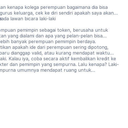
an kenapa kolega perempuan bagaimana dia bisa
urus keluarga, cek ke diri sendiri apakah saya akan
da lawan bicara laki-laki
s
empuan pemimpin sebagai token, berusaha untuk
an yang dialami dan apa yang pelan-pelan bisa
lebih banyak perempuan pemimpin berdaya.
tikan apakah ide dari perempuan sering dipotong,
n baru dianggap valid, atau kurang mendapat waktu
laki. Kalau iya, coba secara aktif kembalikan kredit ke
ter dan pemimpin yang sempurna. Lalu kenapa? Laki-
 sempurna umumnya mendapat ruang untuk
ncoba lagi. Perempuan pemimpin yang tidak
dapat pertanyaan apakah mereka seharusnya ada di
 mulai menggeser kebiasaan lama. Jika ada kekurangan
g, seharusnya fokus terhadap hal tersebut dan tidak
arkan jenis kelamin dan stereotip gender.