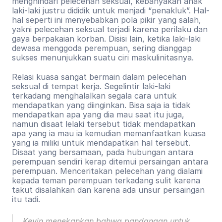
menghindari pelecehan seksual, kebanyakan anak 
laki-laki justru dididik untuk menjadi “penakluk”. Hal-
hal seperti ini menyebabkan pola pikir yang salah, 
yakni pelecehan seksual terjadi karena perilaku dan 
gaya berpakaian korban. Disisi lain, ketika laki-laki 
dewasa menggoda perempuan, sering dianggap 
sukses menunjukkan suatu ciri maskulinitasnya.
Relasi kuasa sangat bermain dalam pelecehan 
seksual di tempat kerja. Segelintir laki-laki 
terkadang menghalalkan segala cara untuk 
mendapatkan yang diinginkan. Bisa saja ia tidak 
mendapatkan apa yang dia mau saat itu juga, 
namun disaat lelaki tersebut tidak mendapatkan 
apa yang ia mau ia kemudian memanfaatkan kuasa 
yang ia miliki untuk mendapatkan hal tersebut. 
Disaat yang bersamaan, pada hubungan antara 
perempuan sendiri kerap ditemui persaingan antara 
perempuan. Menceritakan pelecehan yang dialami 
kepada teman perempuan terkadang sulit karena 
takut disalahkan dan karena ada unsur persaingan 
itu tadi.
Kevin menekankan bahwa pandangan untuk 