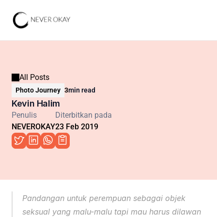
All Posts
Photo Journey
3
min read
Kevin Halim
Penulis
Diterbitkan pada
NEVEROKAY
23 Feb 2019
Pandangan untuk perempuan sebagai objek 
seksual yang malu-malu tapi mau harus dilawan 