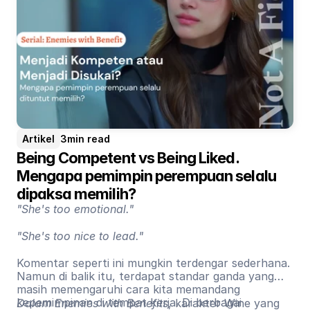
Artikel
3
min read
Being Competent vs Being Liked. 
Mengapa pemimpin perempuan selalu 
dipaksa memilih?
"She's too emotional."
"She's too nice to lead."
Komentar seperti ini mungkin terdengar sederhana.
Namun di balik itu, terdapat standar ganda yang
masih memengaruhi cara kita memandang
kepemimpinan di tempat kerja. Di berbagai
Dalam Enemies with Benefits
, karakter Wine yang