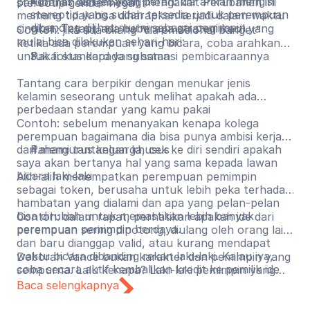
Kontras dan jebakan peran: diarahkan mengisi
perubahan sistem yang mengakar. Perubahan ini
stereotip gender negatif
stereotip yang sudah tersedia untuk perempuan
memang tidak bisa diharapkan terjadi dalam waktu
dibanding dilihat murni sebagai pemimpin.
singkat. Tetapi, ada beberapa strategi kecil yang
Contoh: jika ada bilang “dia emosional banget”
mulai bisa dilakukan sehari-hari:
ketika ada perempuan yang bicara, coba arahkan
untuk fokus kepada substansi pembicaraannya
Pakai standard yang sama
Tantang cara berpikir dengan menukar jenis
kelamin seseorang untuk melihat apakah ada
perbedaan standar yang kamu pakai
Contoh: sebelum menanyakan kenapa kolega
perempuan bagaimana dia bisa punya ambisi kerja
dan mengurus keluarga, cek ke diri sendiri apakah
Pahami tantangan khusus
saya akan bertanya hal yang sama kepada lawan
bicara laki-laki
Alih-alih menempatkan perempuan pemimpin
sebagai token, berusaha untuk lebih peka terhadap
hambatan yang dialami dan apa yang pelan-pelan
bisa dirubah untuk memastikan lebih banyak
Contoh: dalam rapat, perhatikan apakah ide dari
perempuan pemimpin berdaya.
perempuan sering dipotong, diulang oleh orang lain
dan baru dianggap valid, atau kurang mendapat
waktu bicara dibanding rekan laki-laki. Kalau iya,
Deborah Vance bukan karakter dan pemimpin yang
coba secara aktif kembalikan kredit ke pemilik ide
sempurna. Lalu kenapa? Laki-laki pemimpin yang
aslinya.
tidak sempurna umumnya mendapat ruang untuk
Baca selengkapnya
berkembang, gagal, dan mencoba lagi. Perempuan
pemimpin yang tidak sempurna lebih sering