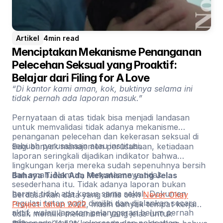
Artikel
4
min read
Menciptakan Mekanisme Penanganan 
Pelecehan Seksual yang Proaktif: 
Belajar dari Filing for A Love
“Di kantor kami aman, kok, buktinya selama ini
tidak pernah ada laporan masuk.”
Pernyataan di atas tidak bisa menjadi landasan
untuk memvalidasi tidak adanya mekanisme
penanganan pelecehan dan kekerasan seksual di
sebuah perusahaan atau institusi.
Bagi banyak manajemen perusahaan, ketiadaan
laporan seringkali dijadikan indikator bahwa
lingkungan kerja mereka sudah sepenuhnya bersih
dan aman. Namun, kenyataannya tidak
Bahaya Tidak Ada Mekanisme yang Jelas
sesederhana itu. Tidak adanya laporan bukan
berarti tidak ada kasus sama sekali. Dokumen
Berdasarkan data yang dirilis oleh
Never Okay
regulasi tetap wajib dimiliki dan dijalankan secara
Project tahun 2022
, masih banyak tempat kerja
aktif, walau laporan pelanggaran belum pernah
tidak memiliki mekanisme yang jelas untuk
ada.