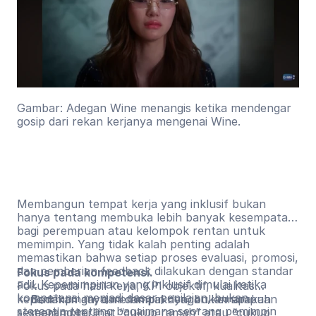
Gambar: Adegan Wine menangis ketika mendengar
gosip dari rekan kerjanya mengenai Wine.
Membangun tempat kerja yang inklusif bukan
hanya tentang membuka lebih banyak kesempatan
bagi perempuan atau kelompok rentan untuk
memimpin. Yang tidak kalah penting adalah
memastikan bahwa setiap proses evaluasi, promosi,
dan pemberian feedback dilakukan dengan standar
Fokus pada kompetensi.
adil. Kepemimpinan yang inklusif dimulai ketika
Fokus pada hasil kerja, KPI objektif, kualitas
kompetensi menjadi dasar penilaian, bukan
kepemimpinan, dan dampaknya, bukan apakah
Bedakan gaya memimpin dengan kemampuan
stereotip tentang bagaimana seorang pemimpin
seseorang terlihat “cukup ramah” atau “cukup
memimpin.