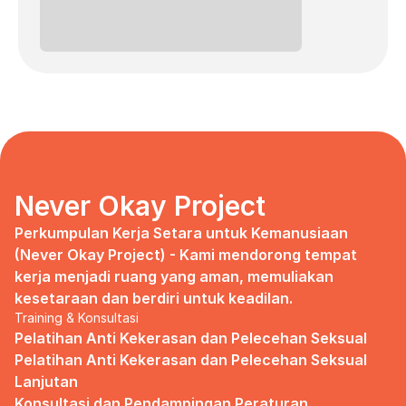
Never Okay Project
Perkumpulan Kerja Setara untuk Kemanusiaan 
(Never Okay Project) - Kami mendorong tempat 
kerja menjadi ruang yang aman, memuliakan 
kesetaraan dan berdiri untuk keadilan.
Training & Konsultasi
Pelatihan Anti Kekerasan dan Pelecehan Seksual
Pelatihan Anti Kekerasan dan Pelecehan Seksual 
Lanjutan
Konsultasi dan Pendampingan Peraturan 