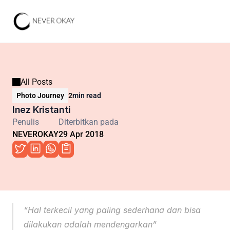
All Posts
Photo Journey
2
min read
Inez Kristanti
Penulis
Diterbitkan pada
NEVEROKAY
29 Apr 2018
“Hal terkecil yang paling sederhana dan bisa 
dilakukan adalah mendengarkan”