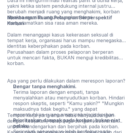
Data ini mengonfirmasi realitas pahit di dunia kerja,
yakni ketika sistem pendukung internal justru
berubah menjadi ruang yang menghakimi, korban
dipaksa memilih untuk bungkam demi
Membangun Ruang Pelaporan Berperspektif
menyelamatkan sisa rasa aman mereka.
Korban
Dalam menanggapi kasus kekerasan seksual di
tempat kerja, organisasi harus mampu menegaskan
identitas keberpihakan pada korban.
Perusahaan dalam proses pelaporan berperan
untuk mencari fakta, BUKAN menguji kredibilitas
korban.
Apa yang perlu dilakukan dalam merespon laporan?
Dengar tanpa menghakimi.
Terima laporan dengan empati, tanpa
menyalahkan atau menyudutkan korban. Hindari
respon skeptis, seperti "Kamu yakin?" "Mungkin
maksudnya tidak begitu." yang dapat
meruntuhkan ruang aman psikologis korban.
Tempat kerja yang aman tidak hanya dibangun
Prioritaskan dampak pada korban, bukan niat
dengan kebijakan, tetapi juga dengan keberanian
pelaku
untuk mendengarkan dan berpihak pada korban.
Seringkali perusahaan lebih berfokus pada
Karena pada akhirnya, organisasi dinilai bukan dari