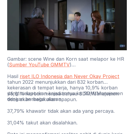
Gambar: scene Wine dan Korn saat melapor ke HR
(
Sumber YouTube GMMTV
)
Hasil
riset ILO Indonesia dan Never Okay Project
tahun 2022 menunjukkan dari 832 korban
kekerasan di tempat kerja, hanya 10,9% korban
yang melaporkan kejadiannya ke SDM/Manajemen
45,61% korban merasa bahwa SDM/Manajemen
dengan berbagai alasan.
tidak akan melakukan apapun.
37,79% khawatir tidak akan ada yang percaya.
31,04% takut akan disalahkan.