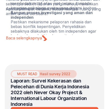
membedah motif atau niat pelaku daripada
seberapa sedikit laporan yang muncul, melainkan
kerugian psikologis nyata yang dialami korban.
dari bagaimana mereka meresponsnya.
Apakah tempat kerjamu sudah menjadi ruang yang
Bangun proses investigasi yang aman dan
aman untuk bersuara?
independen
Pastikan mekanisme pelaporan rahasia dan
bebas konflik kepentingan. Penyelidikan
sebaiknya dilakukan oleh tim independen agar
korban dan saksi bisa bercerita tanpa merasa
Baca selengkapnya
terancam.
Lindungi pelapor dari reviktimisasi
Pastikan pelapor mendapatkan perlindungan dari
pembalasan (retaliation), stigma, dan kerugian
karier. Perusahaan harus mengambil langkah
tegas agar korban tidak mengalami luka ganda
dan semakin dirugikan setelah berani bersuara.
MUST READ
Hasil survey 2022
Laporan: Survei Kekerasan dan 
Pelecehan di Dunia Kerja Indonesia 
2022 oleh Never Okay Project & 
International Labour Organization 
Indonesia