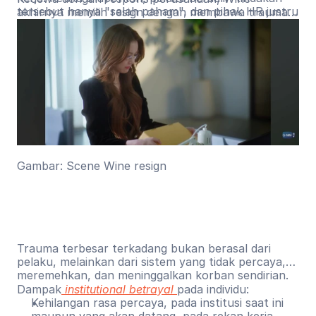
tersebut hanya "salah paham", dan pihak HR justru
akhirnya memilih resign dengan membawa trauma
menyalahkan Wine karena dianggap kurang
jangka panjang yang membuatnya terus
membuka diri dalam berelasi.
menyalahkan diri sendiri dan sulit memercayai orang
lain.
Gambar: Scene Wine resign
Trauma terbesar terkadang bukan berasal dari
pelaku, melainkan dari sistem yang tidak percaya,
meremehkan, dan meninggalkan korban sendirian.
Dampak
institutional betrayal
pada individu:
Kehilangan rasa percaya, pada institusi saat ini