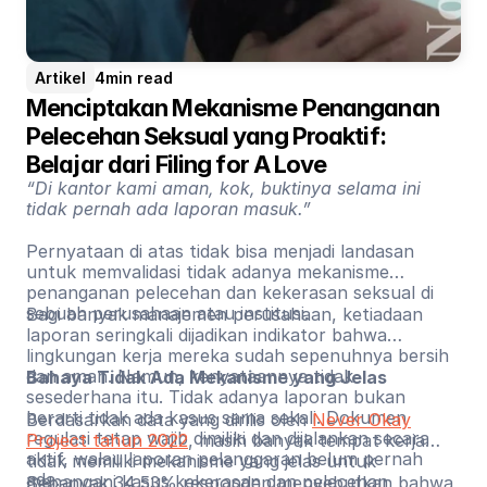
Artikel
4
min read
Menciptakan Mekanisme Penanganan 
Pelecehan Seksual yang Proaktif: 
Belajar dari Filing for A Love
“Di kantor kami aman, kok, buktinya selama ini
tidak pernah ada laporan masuk.”
Pernyataan di atas tidak bisa menjadi landasan
untuk memvalidasi tidak adanya mekanisme
penanganan pelecehan dan kekerasan seksual di
sebuah perusahaan atau institusi.
Bagi banyak manajemen perusahaan, ketiadaan
laporan seringkali dijadikan indikator bahwa
lingkungan kerja mereka sudah sepenuhnya bersih
dan aman. Namun, kenyataannya tidak
Bahaya Tidak Ada Mekanisme yang Jelas
sesederhana itu. Tidak adanya laporan bukan
berarti tidak ada kasus sama sekali. Dokumen
Berdasarkan data yang dirilis oleh
Never Okay
regulasi tetap wajib dimiliki dan dijalankan secara
Project tahun 2022
, masih banyak tempat kerja
aktif, walau laporan pelanggaran belum pernah
tidak memiliki mekanisme yang jelas untuk
ada.
menangani kasus kekerasan dan pelecehan
Sebanyak 34,53% responden menyebutkan bahwa