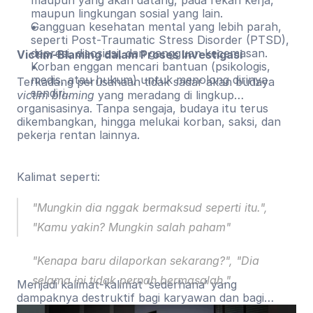
maupun yang akan datang, pada rekan kerja,
maupun lingkungan sosial yang lain.
Gangguan kesehatan mental yang lebih parah,
seperti Post-Traumatic Stress Disorder (PTSD),
depresi, disosiasi, dan gangguan kecemasan.
Victim-Blaming dalam Proses Investigasi
Korban enggan mencari bantuan (psikologis,
medis, atau hukum) untuk menolong dirinya
Terkadang perusahaan tidak sadar akan budaya
sendiri..
victim blaming
yang meradang di lingkup
organisasinya. Tanpa sengaja, budaya itu terus
dikembangkan, hingga melukai korban, saksi, dan
pekerja rentan lainnya.
Kalimat seperti:
"Mungkin dia nggak bermaksud seperti itu.",
"Kamu yakin? Mungkin salah paham"
"Kenapa baru dilaporkan sekarang?", "Dia
selama ini tidak pernah bermasalah."
Menjadi kalimat-kalimat ‘sederhana’ yang
dampaknya destruktif bagi karyawan dan bagi
proses pelaporan.