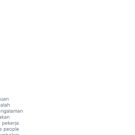
uan 
alah 
engalaman 
kan 
pekerja 
e people 
mbatasi 