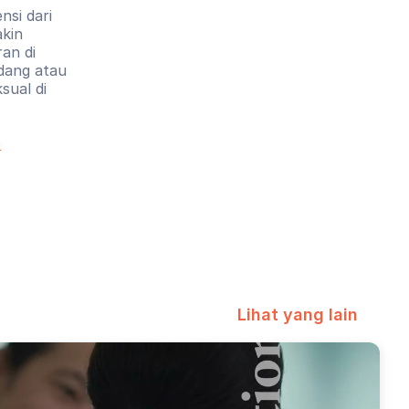
si dari 
kin 
n di 
ang atau 
ual di 
›
Lihat yang lain