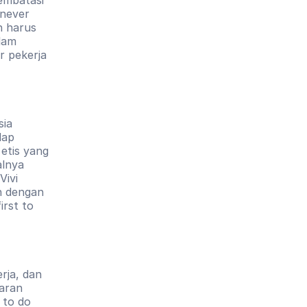
never 
 harus 
lam 
r pekerja 
ia 
ap 
tis yang 
lnya 
ivi 
 dengan 
rst to 
rja, dan 
ran 
to do 