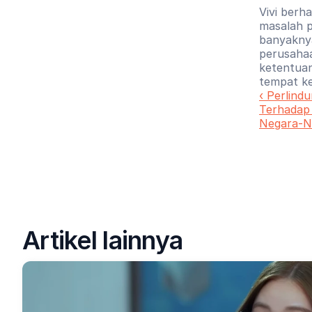
Vivi berh
masalah p
banyaknya
perusahaa
ketentuan
tempat ke
‹ Perlind
Terhadap 
Negara-N
Artikel lainnya