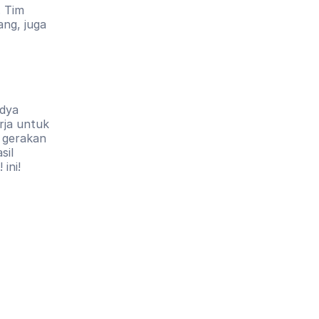
 Tim 
ng, juga 
dya 
rja untuk 
 gerakan 
il 
ini!