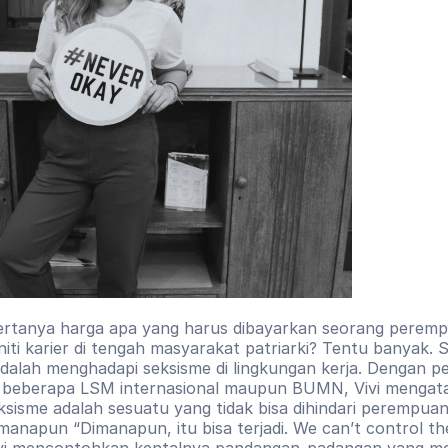
rtanya harga apa yang harus dibayarkan seorang peremp
iti karier di tengah masyarakat patriarki? Tentu banyak. S
dalah menghadapi seksisme di lingkungan kerja. Dengan p
i beberapa LSM internasional maupun BUMN, Vivi mengata
sisme adalah sesuatu yang tidak bisa dihindari perempuan 
 manapun “Dimanapun, itu bisa terjadi. We can’t control th
ivi mencontohkan kentalnya pandangan-padangan yang me