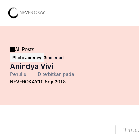
All Posts
Photo Journey
3
min read
Anindya Vivi
Penulis
Diterbitkan pada
NEVEROKAY
10 Sep 2018
“I’m ju