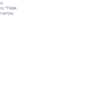
i 
i “Tidak 
usnya, 