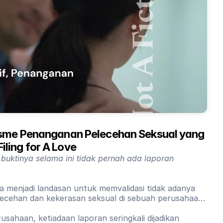
me Penanganan Pelecehan Seksual yang 
Filing for A Love
 buktinya selama ini tidak pernah ada laporan
sa menjadi landasan untuk memvalidasi tidak adanya
cehan dan kekerasan seksual di sebuah perusahaan
sahaan, ketiadaan laporan seringkali dijadikan