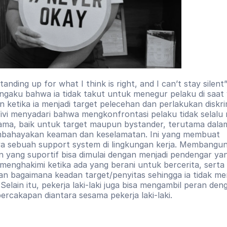
standing up for what I think is right, and I can’t stay silent”
ngaku bahwa ia tidak takut untuk menegur pelaku di saat 
 ketika ia menjadi target pelecehan dan perlakukan diskrimi
vi menyadari bahwa mengkonfrontasi pelaku tidak selalu m
tama, baik untuk target maupun bystander, terutama dalam 
bahayakan keaman dan keselamatan. Ini yang membuat 
a sebuah support system di lingkungan kerja. Membangun
n yang suportif bisa dimulai dengan menjadi pendengar yan
 menghakimi ketika ada yang berani untuk bercerita, serta 
n bagaimana keadan target/penyitas sehingga ia tidak mer
 Selain itu, pekerja laki-laki juga bisa mengambil peran deng
ercakapan diantara sesama pekerja laki-laki.