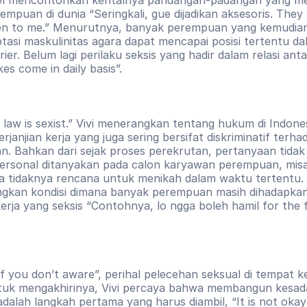
empuan di dunia “Seringkali, gue dijadikan aksesoris. They 
sten to me.” Menurutnya, banyak perempuan yang kemudian
asi maskulinitas agara dapat mencapai posisi tertentu da
rier. Belum lagi perilaku seksis yang hadir dalam relasi anta
kes come in daily basis”.
 law is sexist.” Vivi menerangkan tentang hukum di Indones
rjanjian kerja yang juga sering bersifat diskriminatif terhad
. Bahkan dari sejak proses perekrutan, pertanyaan tidak e
personal ditanyakan pada calon karyawan perempuan, misa
da tidaknya rencana untuk menikah dalam waktu tertentu. V
gkan kondisi dimana banyak perempuan masih dihadapkan
kerja yang seksis “Contohnya, lo ngga boleh hamil for the fi
 if you don’t aware”, perihal pelecehan seksual di tempat ke
uk mengakhirinya, Vivi percaya bahwa membangun kesada
dalah langkah pertama yang harus diambil, “It is not okay 