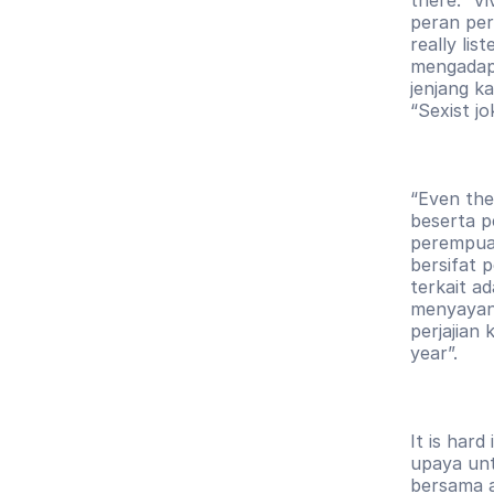
peran per
really li
mengadapt
jenjang ka
“Sexist jo
“Even the
beserta pe
perempuan
bersifat 
terkait a
menyayan
perjajian 
year”.
It is hard
upaya unt
bersama a