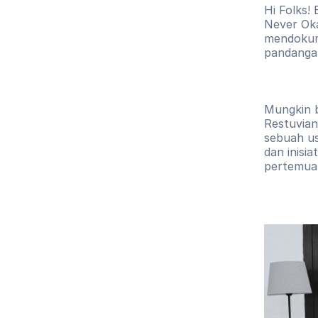
Hi Folks!
Never Oka
mendokum
pandangan
Mungkin b
Restuviani
sebuah usa
dan inisi
pertemuan