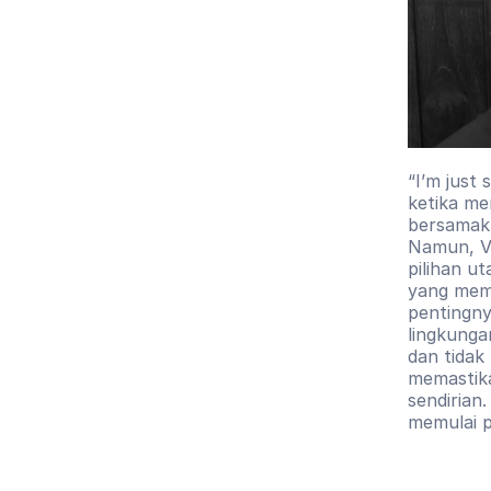
“I’m just 
ketika me
bersamakn
Namun, Vi
pilihan u
yang mem
pentingny
lingkunga
dan tidak
memastika
sendirian.
memulai p