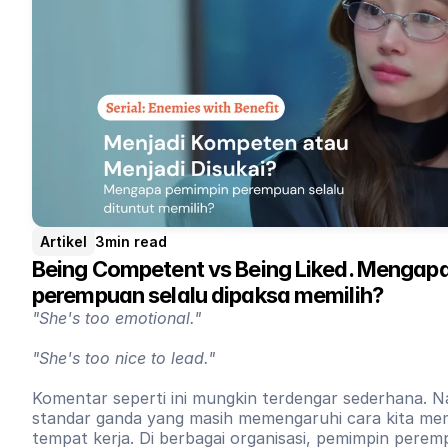
Artikel
3
min read
Being Competent vs Being Liked. Mengapa
perempuan selalu dipaksa memilih?
"She's too emotional."
"She's too nice to lead."
Komentar seperti ini mungkin terdengar sederhana. Na
standar ganda yang masih memengaruhi cara kita m
tempat kerja. Di berbagai organisasi, pemimpin pere