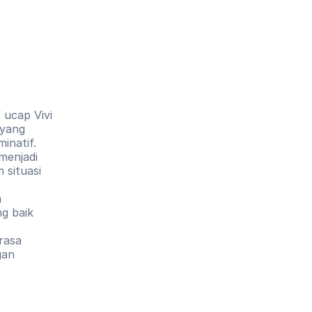
 ucap Vivi 
yang 
natif. 
enjadi 
situasi 
 
g baik 
asa 
an 