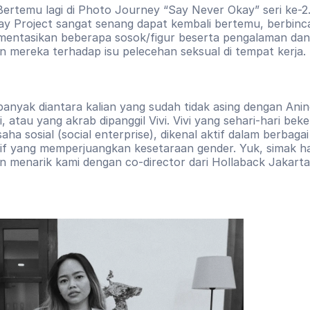
 Bertemu lagi di Photo Journey “Say Never Okay” seri ke-2.
y Project sangat senang dapat kembali bertemu, berbinca
entasikan beberapa sosok/figur beserta pengalaman dan 
 mereka terhadap isu pelecehan seksual di tempat kerja.
anyak diantara kalian yang sudah tidak asing dengan Anin
, atau yang akrab dipanggil Vivi. Vivi yang sehari-hari beke
ha sosial (social enterprise), dikenal aktif dalam berbagai
atif yang memperjuangkan kesetaraan gender. Yuk, simak has
 menarik kami dengan co-director dari Hollaback Jakarta! 