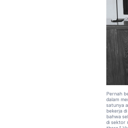
Pernah be
dalam men
satunya a
bekerja d
bahwa sek
di sektor
there.” V